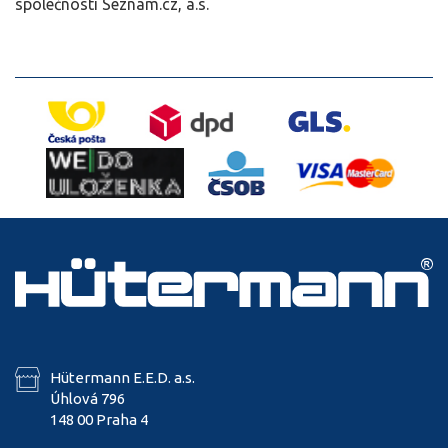
společnosti Seznam.cz, a.s.
Hütermann E.E.D. a.s.
Úhlová 796
148 00 Praha 4