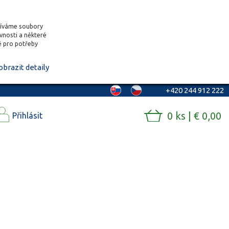
žíváme soubory
ěvnosti a některé
vě pro potřeby
obrazit detaily
+420 244 912 222
0 ks | € 0,00
Přihlásit