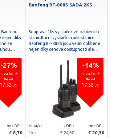
Baofeng BF-888S SADA 2KS
e Baofeng
Souprava 2ks vysílaček vč. nabíjecích
 nejen díky
stanic.Ruční vysílačka-radiostanice
dně se
Baofeng BF-888S jsou velmi oblíbené
sluhou,…
nejen díky cenové dostupnosti ale…
-27%
-14%
sleva končí
sleva končí
už za
už za
17:32
17:32
:38
:38
bez DPH
cena/ks
s DPH
bez DPH
€ 8,70
1ks
€ 24,60
€ 20,30