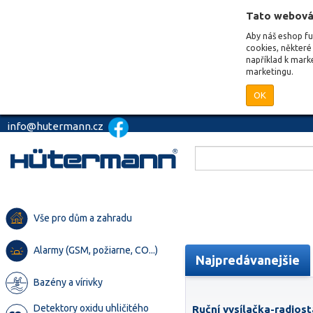
Tato webová
Aby náš eshop f
cookies, některé 
například k mark
marketingu.
OK
info@hutermann.cz
Vše pro dům a zahradu
Alarmy (GSM, požiarne, CO...)
Najpredávanejšie
Bazény a vírivky
Detektory oxidu uhličitého
Ruční vysílačka-radiost