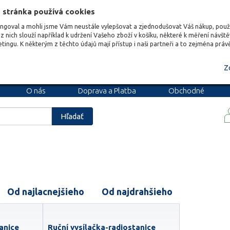
 stránka používá cookies
ungoval a mohli jsme Vám neustále vylepšovat a zjednodušovat Váš nákup, pou
z nich slouží například k udržení Vašeho zboží v košíku, některé k měření návšt
etingu. K některým z těchto údajů mají přístup i naši partneři a to zejména prá
Z
O nás
Doprava a Platba
Obchodné
podmienky
Blog
Kariéra
Hľadať
Od najlacnejšieho
Od najdrahšieho
anice
Ruční vysílačka-radiostanice