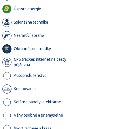
Úspora energie
Špionážna technika
Nesmrtící zbraně
Obranné prostriedky
GPS tracker, internet na cesty
půjčovna
Autopríslušenstvo
Kempovanie
Solárne panely, elektrárne
Váhy osobné a priemyselné
Šport, zdravie a krása