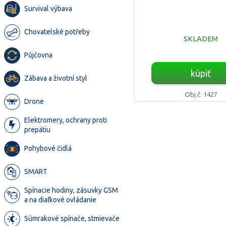
Survival výbava
Chovatelské potřeby
SKLADEM
Půjčovna
kúpiť
Zábava a životní styl
Obj.č. 1427
Drone
Elektromery, ochrany proti
prepätiu
Pohybové čidlá
SMART
Spínacie hodiny, zásuvky GSM
a na diaľkové ovládanie
Súmrakové spínače, stmievače