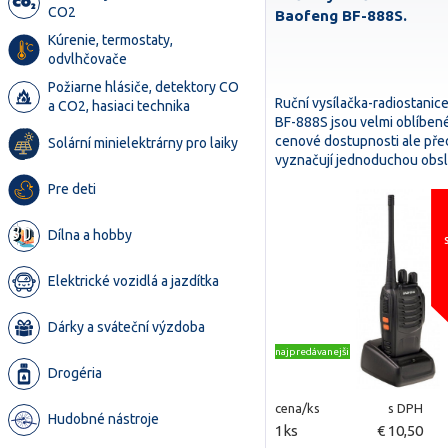
CO2
Baofeng BF-888S.
Kúrenie, termostaty,
odvlhčovače
Požiarne hlásiče, detektory CO
Ruční vysílačka-radiostanic
a CO2, hasiaci technika
BF-888S jsou velmi oblíbené
cenové dostupnosti ale pře
Solární minielektrárny pro laiky
vyznačují jednoduchou ob
Pre deti
Dílna a hobby
Elektrické vozidlá a jazdítka
Dárky a sváteční výzdoba
najpredávanejšie
Drogéria
cena/ks
s DPH
Hudobné nástroje
1ks
€ 10,50