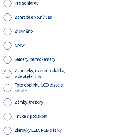
Pre seniorov
Zahrada a volný čas
Zlevněno
Grow
§amery, termokamery
Zvončeky, dverné kukátka,
videotelefóny
Foto doplnky, LCD písacie
tabule
Zámky, trezory
Trička s potiskom
Žiarovky LED, RGB pásiky