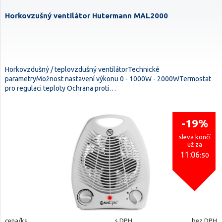
Horkovzušný ventilátor Hutermann MAL2000
Horkovzdušný / teplovzdušný ventilátorTechnické
parametryMožnost nastavení výkonu 0 - 1000W - 2000WTermostat
pro regulaci teploty Ochrana proti…
-19%
sleva končí
už za
11:06
:50
cena/ks
s DPH
bez DPH