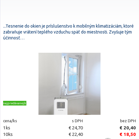
...Tesnenie do okien je príslušenstvo k mobilným klimatizáciám, ktoré
zabraňuje vrátení teplého vzduchu späť do miestnosti. Zvyšuje tým
účinnosť…
najpredávanejšie
cena/ks
s DPH
bez DPH
1ks
€ 24,70
€ 20,40
10ks
€ 22,40
€ 18,50