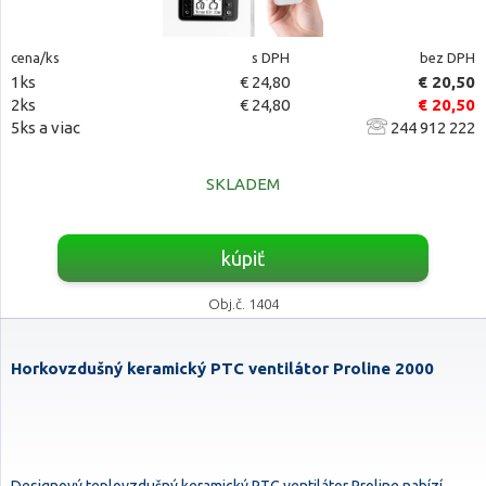
cena/ks
s DPH
bez DPH
1ks
€ 24,80
€ 20,50
2ks
€ 24,80
€ 20,50
5ks a viac
244 912 222
SKLADEM
kúpiť
Obj.č. 1404
Horkovzdušný keramický PTC ventilátor Proline 2000