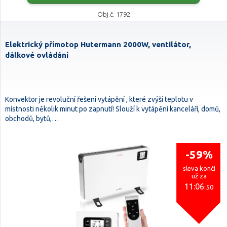
Obj.č. 1792
Elektrický přímotop Hutermann 2000W, ventilátor,
dálkové ovládání
Konvektor je revoluční řešení vytápění , které zvýší teplotu v
místnosti několik minut po zapnutí! Slouží k vytápění kanceláří, domů,
obchodů, bytů,…
-59%
sleva končí
už za
11:06
:50