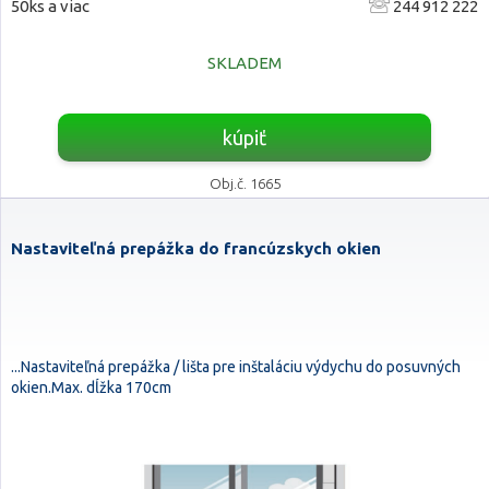
50ks a viac
244 912 222
SKLADEM
kúpiť
Obj.č. 1665
Nastaviteľná prepážka do francúzskych okien
...Nastaviteľná prepážka / lišta pre inštaláciu výdychu do posuvných
okien.Max. dĺžka 170cm