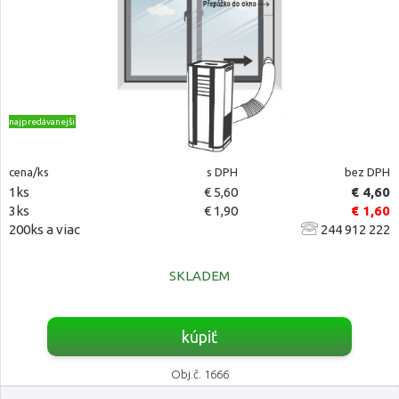
najpredávanejšie
cena/ks
s DPH
bez DPH
1ks
€ 5,60
€ 4,60
3ks
€ 1,90
€ 1,60
200ks a viac
244 912 222
SKLADEM
kúpiť
Obj.č. 1666