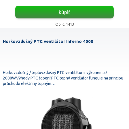
kúpiť
Obj.č. 1413
Horkovzdušný PTC ventilátor Inferno 4000
Horkovzdušný / teplovzdušný PTC ventilátor s výkonem až
2000W.Výhody PTC topení:PTC topný ventilátor funguje na principu
průchodu elektřiny topným…