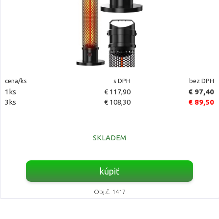
cena/ks
s DPH
bez DPH
1ks
€ 117,90
€ 97,40
3ks
€ 108,30
€ 89,50
SKLADEM
kúpiť
Obj.č. 1417