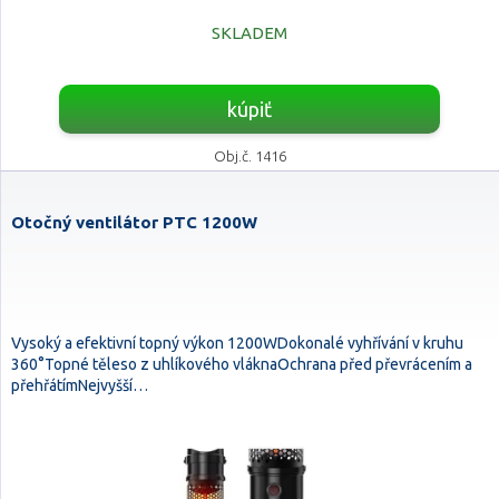
SKLADEM
kúpiť
Obj.č. 1416
Otočný ventilátor PTC 1200W
Vysoký a efektivní topný výkon 1200WDokonalé vyhřívání v kruhu
360°Topné těleso z uhlíkového vláknaOchrana před převrácením a
přehřátímNejvyšší…