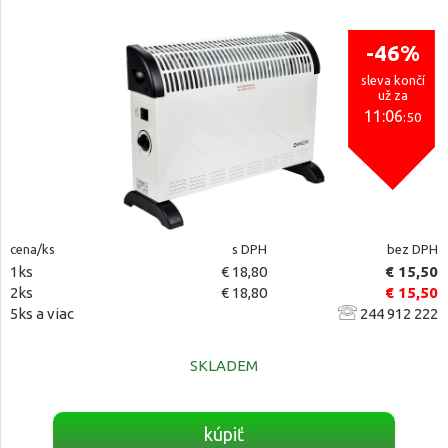
-46%
sleva končí
už za
11:06
:50
cena/ks
s DPH
bez DPH
1ks
€ 18,80
€ 15,50
2ks
€ 18,80
€ 15,50
5ks a viac
244 912 222
SKLADEM
kúpiť