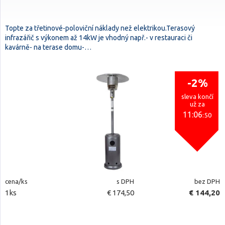
Topte za třetinové-poloviční náklady než elektrikou.Terasový
infrazářič s výkonem až 14kW je vhodný např.- v restauraci či
kavárně- na terase domu-…
-2%
sleva končí
už za
11:06
:50
cena/ks
s DPH
bez DPH
1ks
€ 174,50
€ 144,20