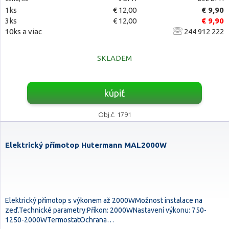
1ks
€ 12,00
€ 9,90
3ks
€ 12,00
€ 9,90
10ks a viac
244 912 222
SKLADEM
kúpiť
Obj.č. 1791
Elektrický přímotop Hutermann MAL2000W
Elektrický přímotop s výkonem až 2000WMožnost instalace na
zeď.Technické parametry:Příkon: 2000WNastavení výkonu: 750-
1250-2000WTermostatOchrana…