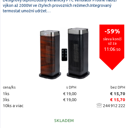
Designový teplovzdušný keramický PTC ventilátor Proline nabízí
výkon až 2000W ve čtyřech provozních režimech.Integrovaný
termostat umožní udržet…
-59%
sleva končí
už za
11:06
:50
cena/ks
s DPH
bez DPH
1ks
€ 19,00
€ 15,70
3ks
€ 19,00
€ 15,70
10ks a viac
244 912 222
SKLADEM