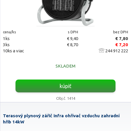
cena/ks
s DPH
bez DPH
1ks
€ 9,40
€ 7,80
3ks
€ 8,70
€ 7,20
10ks a viac
244 912 222
SKLADEM
kúpiť
Obj.č. 1414
Terasový plynový zářič infra ohřívač vzduchu zahradní
hřib 14kW