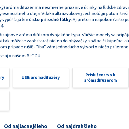
ký) aróma difuzér má nesmierne priaznivé účinky na ľudské zdravie.
y esenciálneho oleja. Vďaka ultrazvukovej technológii potom tiež
y vypúšťajú len
čisto prírodné látky
. Aj preto sa napokon často p
i).
dizajnové aróma difúzory dvojakého typu. Väčšie modely sa pripáj
 si tak môžete zaobstarať nielen do obývačky, spálne či kúpeľne, ale
nom prípade rušiť - "iba" vám jednoducho vytvorí o niečo príjemnej
te aj v našom
BLOGU
Príslušenstvo k
éry
USB aromadifuzéry
arómadifuzérom
Od najlacnejšieho
Od najdrahšieho