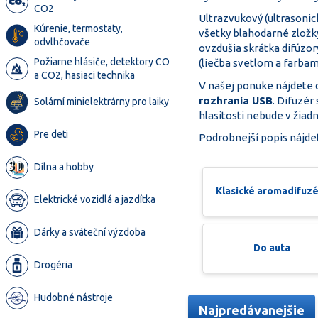
CO2
Ultrazvukový (ultrasonic
Kúrenie, termostaty,
všetky blahodarné zložk
odvlhčovače
ovzdušia skrátka difúzor
Požiarne hlásiče, detektory CO
(liečba svetlom a farbam
a CO2, hasiaci technika
V našej ponuke nájdete 
rozhrania USB
. Difuzér
Solární minielektrárny pro laiky
hlasitosti nebude v žiad
Pre deti
Podrobnejší popis nájde
Dílna a hobby
Klasické aromadifuz
Elektrické vozidlá a jazdítka
Dárky a sváteční výzdoba
Do auta
Drogéria
Hudobné nástroje
Najpredávanejšie