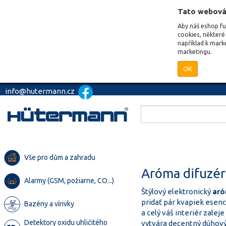
Tato webová
Aby náš eshop f
cookies, některé 
například k mark
marketingu.
OK
info@hutermann.cz
Vše pro dům a zahradu
Aróma difuzé
Alarmy (GSM, požiarne, CO...)
Štýlový elektronický
aró
pridať pár kvapiek esen
Bazény a vírivky
a celý váš interiér zal
Detektory oxidu uhličitého
vytvára decentný dúhový