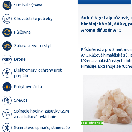
Survival výbava
Solné krystaly růžové, 
Chovatelské potřeby
himálajská sůl, 600 g, 
Aroma difuzér A15
Půjčovna
Zábava a životní styl
Příslušenství pro Smart aro
A15.Růžová himalájská sůl j
Drone
těžena v pákistánských dole
Himálaje. Extrahuje se ruč
Elektromery, ochrany proti
prepätiu
Pohybové čidlá
SMART
Spínacie hodiny, zásuvky GSM
a na diaľkové ovládanie
najpredávanejšie
Súmrakové spínače, stmievače