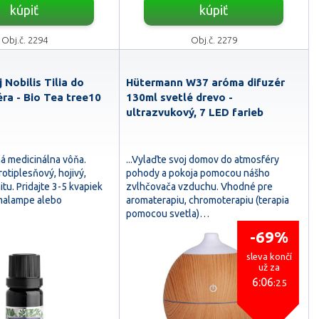
kúpiť
kúpiť
Obj.č. 2294
Obj.č. 2279
j Nobilis Tilia do
Hütermann W37 aróma difuzér
ra - Bio Tea tree10
130ml svetlé drevo -
ultrazvukový, 7 LED farieb
ná medicinálna vôňa.
...Vylaďte svoj domov do atmosféry
rotiplesňový, hojivý,
pohody a pokoja pomocou nášho
itu. Pridajte 3-5 kvapiek
zvlhčovača vzduchu. Vhodné pre
malampe alebo
aromaterapiu, chromoterapiu (terapia
pomocou svetla)…
-69%
sleva končí
už za
6:06
:24