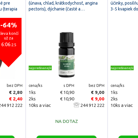
é pre
(únava, chlad, krátkodychosť, angina
účinky, posilň
 (terapia
pectoris), dýchanie (časté a…
3-5 kvapiek 
-64%
sleva končí
už za
6:06
:24
najpredávanejšie
najpredávanejšie
bez DPH
cena/ks
s DPH
bez DPH
cena/ks
€ 2,80
1ks
€ 10,90
€ 9,00
1ks
€ 2,40
2ks
€ 10,90
€ 9,00
2ks
44 912 222
10ks a viac
244 912 222
10ks a viac
NA DOTAZ