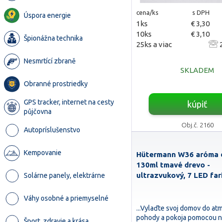
cena/ks
s DPH
Úspora energie
1ks
€ 3,30
10ks
€ 3,10
Špionážna technika
25ks a viac
2
Nesmrtící zbraně
SKLADEM
Obranné prostriedky
GPS tracker, internet na cesty
kúpiť
půjčovna
Obj.č. 2160
Autopríslušenstvo
Kempovanie
Hütermann W36 aróma 
130ml tmavé drevo -
ultrazvukový, 7 LED far
Solárne panely, elektrárne
Váhy osobné a priemyselné
...Vylaďte svoj domov do at
pohody a pokoja pomocou 
Šport, zdravie a krása