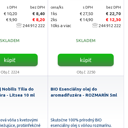
s DPH
bez DPH
cena/ks
s DPH
bez DPH
€ 10,20
€ 8,40
1ks
€ 27,50
€ 22,70
€ 9,90
€ 8,20
2ks
€ 14,90
€ 12,30
244 912 222
10ks a viac
244 912 222
SKLADEM
SKLADEM
kúpiť
kúpiť
Obj.č. 2224
Obj.č. 2250
j Nobilis Tilia do
BIO Esenciálny olej do
ra - Litsea 10 ml
aromadifuzéra - ROZMARÍN 5ml
ónová vôňa s kvetovými
Skutočne 100% prírodný BIO
iežujúce, protiinfekčné
esenciálny olej s vôňou rozmarínu.