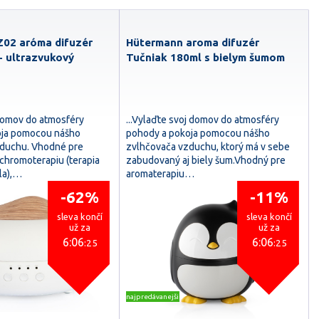
Z02 aróma difuzér
Hütermann aroma difuzér
 - ultrazvukový
Tučniak 180ml s bielym šumom
domov do atmosféry
...Vylaďte svoj domov do atmosféry
oja pomocou nášho
pohody a pokoja pomocou nášho
zduchu. Vhodné pre
zvlhčovača vzduchu, ktorý má v sebe
 chromoterapiu (terapia
zabudovaný aj biely šum.Vhodný pre
la),…
aromaterapiu…
-62%
-11%
sleva končí
sleva končí
už za
už za
6:06
6:06
:24
:24
najpredávanejšie