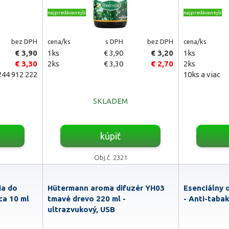
najpredávanejšie
najpredávanejšie
bez DPH
cena/ks
s DPH
bez DPH
cena/ks
€ 3,90
1ks
€ 3,90
€ 3,20
1ks
€ 3,30
2ks
€ 3,30
€ 2,70
2ks
44 912 222
10ks a viac
SKLADEM
kúpiť
Obj.č. 2321
ia do
Hütermann aroma difuzér YH03
Esenciálny 
ca 10 ml
tmavé drevo 220 ml -
- Anti-taba
ultrazvukový, USB