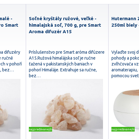
malé -
Soľné kryštály ružové, veľké -
Hutermann 
pro Smart
himalajská soľ, 700 g, pre Smart
250ml biely
Aroma difuzér A15
ma difuzéry
Príslušenstvo pre Smart aróma difúzere
Vylaďte svoj 
e ručně
A15.Ružová himalájska soľ je ručne
pohody a pok
ch v pohoří
ťažená v pakistanských baniach v
zvlhčovača v
ně, bez…
pohorí Himaláje. Extrahuje sa ručne,
aromaterapiu,
bez…
pomocou svet
najpredávanejšie
najpredávanejšie