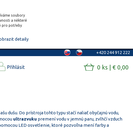
žíváme soubory
ěvnosti a některé
vě pro potřeby
obrazit detaily
+420 244 912 222
0 ks | € 0,00
Přihlásit
u dušu. Do prístroja tohto typu stačí naliať obyčajnú vodu,
pomocou
ultrazvuku
premení vodu v jemnú paru, zvlhčí vzduch
 pomocou LED osvetlenie, ktoré pozvoľna mení farby a