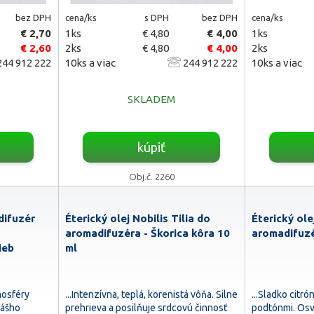
bez DPH
cena/ks
s DPH
bez DPH
cena/ks
€ 2,70
1ks
€ 4,80
€ 4,00
1ks
€ 2,60
2ks
€ 4,80
€ 4,00
2ks
44 912 222
10ks a viac
244 912 222
10ks a viac
SKLADEM
kúpiť
Obj.č. 2260
difuzér
Éterický olej Nobilis Tilia do
Éterický ole
aromadifuzéra - Škorica kôra 10
aromadifuzé
ieb
ml
mosféry
...Intenzívna, teplá, korenistá vôňa. Silne
...Sladko citr
nášho
prehrieva a posilňuje srdcovú činnosť
podtónmi. Osv