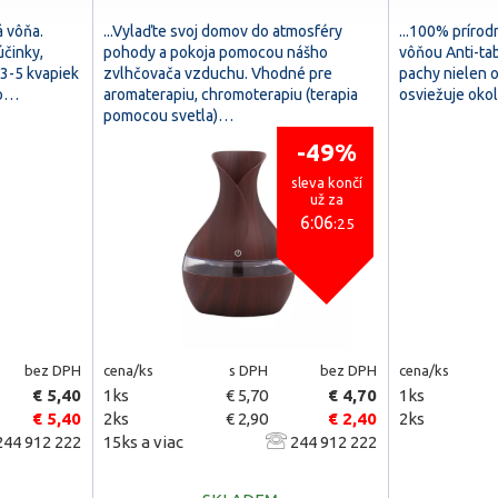
á vôňa.
...Vylaďte svoj domov do atmosféry
...100% prírod
účinky,
pohody a pokoja pomocou nášho
vôňou Anti-ta
 3-5 kvapiek
zvlhčovača vzduchu. Vhodné pre
pachy nielen o
bo…
aromaterapiu, chromoterapiu (terapia
osviežuje oko
pomocou svetla)…
-49%
sleva končí
už za
6:06
:24
bez DPH
cena/ks
s DPH
bez DPH
cena/ks
€ 5,40
1ks
€ 5,70
€ 4,70
1ks
€ 5,40
2ks
€ 2,90
€ 2,40
2ks
44 912 222
15ks a viac
244 912 222