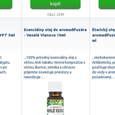
kúpiť
Obj.č. 2295
Esenciálny olej do aromadifuzéra
Éterický ole
LYPT 5ml
- Veselé Vianoce 10ml
aromadifuzé
ml
O
...100% prírodný esenciálny olej s
...Horkokoren
alyptu.
vôňou Anti-tabaku Vonná kompozícia s
Antibiotický, p
v pri
vôňou škorice, smreka a citrusov
posilňuje imun
ach,
príjemne osviežuje priestory a
do vody v aro
navodzuje…
požadovaný…