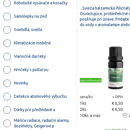
Robotické vysávače a kosačky
...Svieža balzamická ihličnat
Osviežujúce, protiinfekčné 
Samolepky na zeď
posilňuje pri únave. Pridajte
do vody v aromalampe ale
Svietidlá, svetlá
Klimatizácie mobilné
Vianočné darčeky
Hrnčeky s potlačou
najpredávanejšie
Novinky
Detekce atomového výbuchu
cena/ks
s DPH
1ks
€ 6,50
2ks
€ 6,50
Dárky pro předvídavé a
10ks a viac
2
Měřiče radiace, radiační alarmy,
dozimetry, Geigerovi p