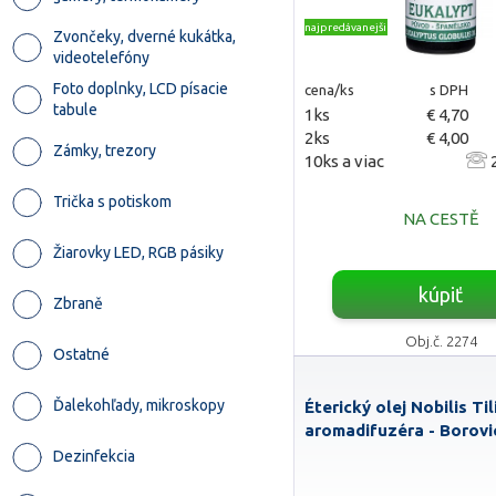
najpredávanejšie
Zvončeky, dverné kukátka,
videotelefóny
Foto doplnky, LCD písacie
cena/ks
s DPH
tabule
1ks
€ 4,70
2ks
€ 4,00
Zámky, trezory
10ks a viac
2
Trička s potiskom
NA CESTĚ
Žiarovky LED, RGB pásiky
kúpiť
Zbraně
Obj.č. 2274
Ostatné
Ďalekohľady, mikroskopy
Éterický olej Nobilis Til
aromadifuzéra - Borovi
Dezinfekcia