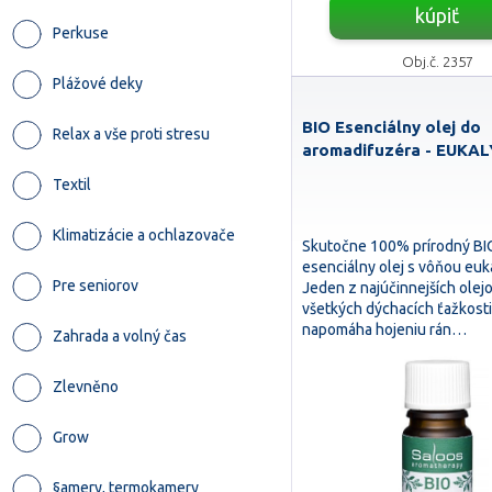
kúpiť
Perkuse
Obj.č. 2357
Plážové deky
BIO Esenciálny olej do
Relax a vše proti stresu
aromadifuzéra - EUKA
Textil
Klimatizácie a ochlazovače
Skutočne 100% prírodný BI
esenciálny olej s vôňou euk
Pre seniorov
Jeden z najúčinnejších olejo
všetkých dýchacích ťažkosti
napomáha hojeniu rán…
Zahrada a volný čas
Zlevněno
Grow
§amery, termokamery