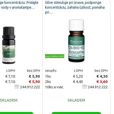
uje koncentráciu. Pridajte
Silne stimuluje pri únave, podporuje
do vody v aromalampe…
koncentráciu, zaháňa úzkosť, pomáha
pri…
najpredávanejšie
s DPH
bez DPH
cena/ks
s DPH
bez DPH
€ 7,10
€ 5,90
1ks
€ 5,20
€ 4,30
€ 7,10
€ 5,90
2ks
€ 4,40
€ 3,60
244 912 222
10ks a viac
244 912 222
SKLADEM
SKLADEM