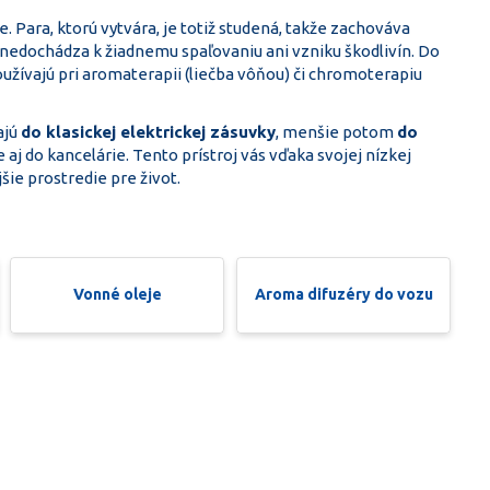
 Para, ktorú vytvára, je totiž studená, takže zachováva
 nedochádza k žiadnemu spaľovaniu ani vzniku škodlivín. Do
oužívajú pri aromaterapii (liečba vôňou) či chromoterapiu
ajú
do klasickej elektrickej zásuvky
, menšie potom
do
 aj do kancelárie. Tento prístroj vás vďaka svojej nízkej
šie prostredie pre život.
Vonné oleje
Aroma difuzéry do vozu