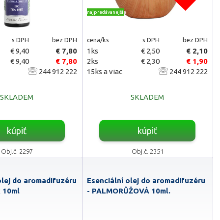
najpredávanejšie
s DPH
bez DPH
cena/ks
s DPH
bez DPH
€ 9,40
€ 7,80
1ks
€ 2,50
€ 2,10
€ 9,40
€ 7,80
2ks
€ 2,30
€ 1,90
244 912 222
15ks a viac
244 912 222
SKLADEM
SKLADEM
kúpiť
kúpiť
Obj.č. 2297
Obj.č. 2351
olej do aromadifuzéru
Esenciální olej do aromadifuzéru
k 10ml
- PALMORŮŽOVÁ 10ml.