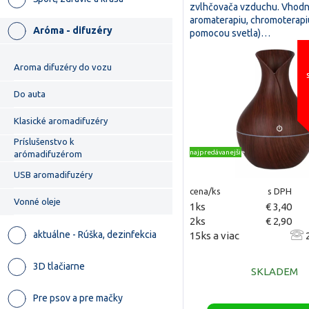
zvlhčovača vzduchu. Vhodn
aromaterapiu, chromoterapiu
Aróma - difuzéry
pomocou svetla)…
Aroma difuzéry do vozu
Do auta
Klasické aromadifuzéry
Príslušenstvo k
najpredávanejšie
arómadifuzérom
USB aromadifuzéry
cena/ks
s DPH
Vonné oleje
1ks
€ 3,40
2ks
€ 2,90
aktuálne - Rúška, dezinfekcia
15ks a viac
2
3D tlačiarne
SKLADEM
Pre psov a pre mačky