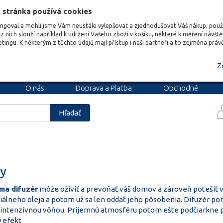
 stránka používá cookies
ungoval a mohli jsme Vám neustále vylepšovat a zjednodušovat Váš nákup, pou
z nich slouží například k udržení Vašeho zboží v košíku, některé k měření návšt
etingu. K některým z těchto údajů mají přístup i naši partneři a to zejména prá
Z
O nás
Doprava a Platba
Obchodné
podmienky
Blog
Kariéra
Hľadať
ry
ma difuzér
môže oživiť a prevoňať váš domov a zároveň potešiť vaš
ciálneho oleja a potom už sa len oddať jeho pôsobenia. Difuzér 
eje intenzívnou vôňou. Príjemnú atmosféru potom ešte podčiarkne
 efekt