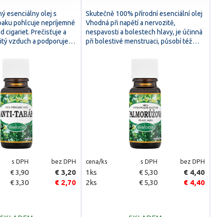
ný esenciálny olej s
Skutečně 100% přírodní esenciální olej
baku pohlcuje nepríjemné
Vhodná při napětí a nervozitě,
d cigariet. Prečisťuje a
nespavosti a bolestech hlavy, je účinná
litý vzduch a podporuje…
při bolestivé menstruaci, působí též…
s DPH
bez DPH
cena/ks
s DPH
bez DPH
€ 3,90
€ 3,20
1ks
€ 5,30
€ 4,40
€ 3,30
€ 2,70
2ks
€ 5,30
€ 4,40