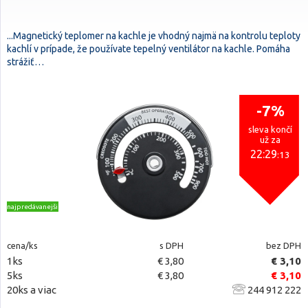
...Magnetický teplomer na kachle je vhodný najmä na kontrolu teploty
kachlí v prípade, že používate tepelný ventilátor na kachle. Pomáha
strážiť…
-7%
sleva končí
už za
22:29
:12
najpredávanejšie
cena/ks
s DPH
bez DPH
1ks
€ 3,80
€ 3,10
5ks
€ 3,80
€ 3,10
20ks a viac
244 912 222