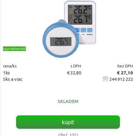
najpredávanejšie
cena/ks
s DPH
bez DPH
1ks
€ 32,80
€ 27,10
5ks a viac
244 912 222
SKLADEM
kúpiť
Obj.č. 1321