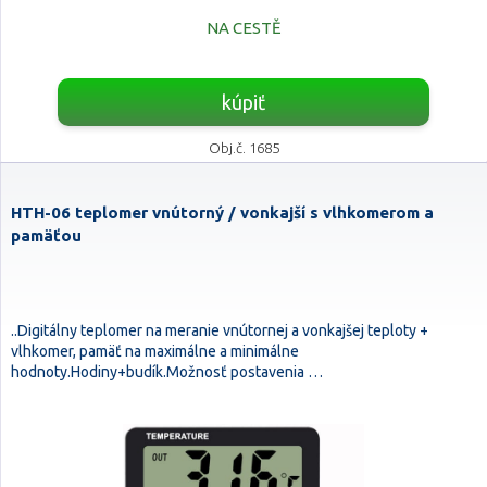
NA CESTĚ
kúpiť
Obj.č. 1685
HTH-06 teplomer vnútorný / vonkajší s vlhkomerom a
pamäťou
..Digitálny teplomer na meranie vnútornej a vonkajšej teploty +
vlhkomer, pamäť na maximálne a minimálne
hodnoty.Hodiny+budík.Možnosť postavenia …