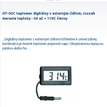
HT-02C teplomer digitálny s externým čidlom, rozsah
merania teploty: -50 až + 110C čierny
...Digitálny teplomer s externým čidlom.Vzhľadom k univerzálnej
konštrukcii je možné teplomer pripevniť napr. Obojstrannou lepiacou
páskou alebo ho…