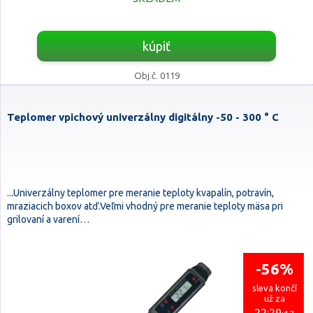
kúpiť
Obj.č. 0119
Teplomer vpichový univerzálny digitálny -50 - 300 ° C
...Univerzálny teplomer pre meranie teploty kvapalín, potravín,
mraziacich boxov atď.Veľmi vhodný pre meranie teploty mäsa pri
grilovaní a varení…
-56%
sleva končí
už za