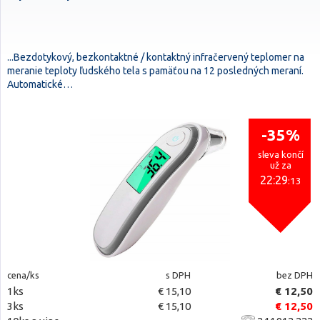
...Bezdotykový, bezkontaktné / kontaktný infračervený teplomer na
meranie teploty ľudského tela s pamäťou na 12 posledných meraní.
Automatické…
-35%
sleva končí
už za
22:29
:12
cena/ks
s DPH
bez DPH
1ks
€ 15,10
€ 12,50
3ks
€ 15,10
€ 12,50