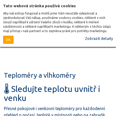
Tato webová stránka používá cookies
Aby náš eshop fungoval a mohli jsme Vám neustále vylepšovat a
zjednodušovat Váš nákup, používáme soubory cookies, některé z nich
slouží například k udržení Vašeho zboží v košíku, některé k měření
návštěvnosti a některé například k marketingu. K některým z těchto údajů
mají přístup i naši partneři a to zejména právě pro potřeby marketingu.
Zobrazit detaily
OK
Teploměry a vlhkoměry
🌡️ Sledujte teplotu uvnitř i
venku
Přesné pokojové i venkovní teploměry pro každodenní
přehled o počasí, teplotě v místnosti nebo na zahradě.