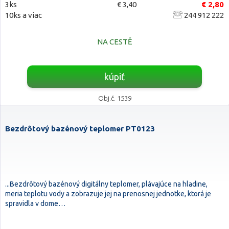
3ks
€ 3,40
€ 2,80
10ks a viac
244 912 222
NA CESTĚ
kúpiť
Obj.č. 1539
Bezdrôtový bazénový teplomer PT0123
...Bezdrôtový bazénový digitálny teplomer, plávajúce na hladine,
meria teplotu vody a zobrazuje jej na prenosnej jednotke, ktorá je
spravidla v dome…