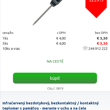
22:29
:12
cena/ks
s DPH
bez DPH
1ks
€ 4,00
€ 3,30
3ks
€ 4,00
€ 3,30
10ks a viac
244 912 222
NA CESTĚ
kúpiť
Obj.č. 0819
Infračervený bezdotykový, bezkontaktný / kontaktný
teplomer s pamäťou - meranie v uchu a na čele