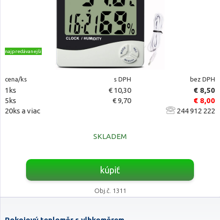
najpredávanejšie
cena/ks
s DPH
bez DPH
1ks
€ 10,30
€ 8,50
5ks
€ 9,70
€ 8,00
20ks a viac
244 912 222
SKLADEM
kúpiť
Obj.č. 1311
Pokojový teploměr s vlhkoměrem.