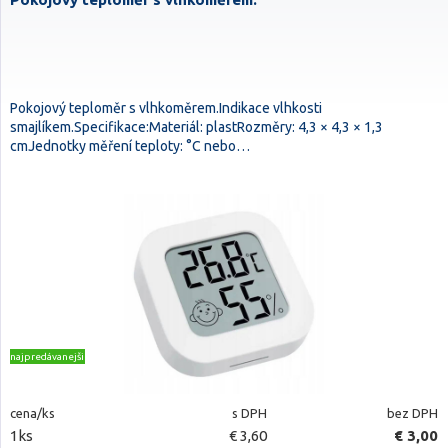
Pokojový teploměr s vlhkoměrem.Indikace vlhkosti
smajlíkem.Specifikace:Materiál: plastRozměry: 4,3 × 4,3 × 1,3
cmJednotky měření teploty: °C nebo…
najpredávanejšie
cena/ks
s DPH
bez DPH
1ks
€ 3,60
€ 3,00