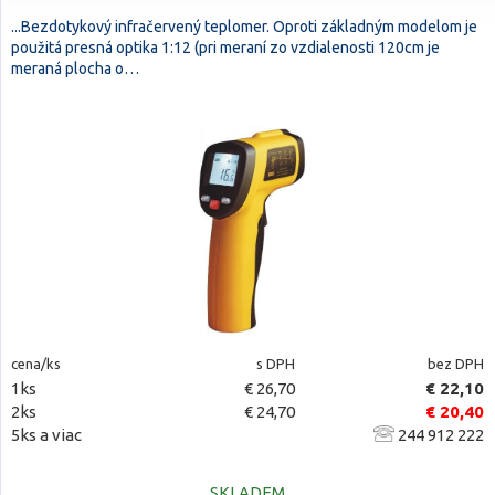
...Bezdotykový infračervený teplomer. Oproti základným modelom je
použitá presná optika 1:12 (pri meraní zo vzdialenosti 120cm je
meraná plocha o…
cena/ks
s DPH
bez DPH
1ks
€ 26,70
€ 22,10
2ks
€ 24,70
€ 20,40
5ks a viac
244 912 222
SKLADEM