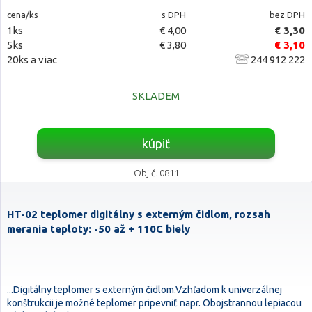
cena/ks
s DPH
bez DPH
1ks
€ 4,00
€ 3,30
5ks
€ 3,80
€ 3,10
20ks a viac
244 912 222
SKLADEM
kúpiť
Obj.č. 0811
HT-02 teplomer digitálny s externým čidlom, rozsah
merania teploty: -50 až + 110C biely
...Digitálny teplomer s externým čidlom.Vzhľadom k univerzálnej
konštrukcii je možné teplomer pripevniť napr. Obojstrannou lepiacou