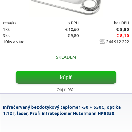
cena/ks
s DPH
bez DPH
1ks
€ 10,60
€ 8,80
3ks
€ 9,80
€ 8,10
10ks a viac
244 912 222
SKLADEM
kúpiť
Obj.č. 0821
Infračervený bezdotykový teplomer -50 + 550C, optika
1:12 !, laser, Profi infrateplomer Hutermann HP8550