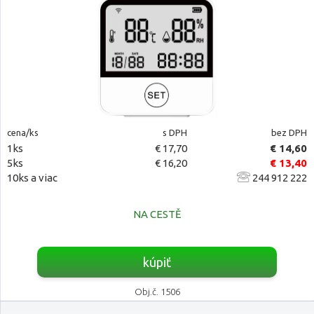
cena/ks
s DPH
bez DPH
1ks
€ 17,70
€ 14,60
5ks
€ 16,20
€ 13,40
10ks a viac
244 912 222
NA CESTĚ
kúpiť
Obj.č. 1506