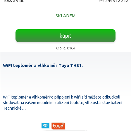
10ks a viac
244 912 222
SKLADEM
kúpiť
Obj.č. 0164
WiFI teploměr a vlhkoměr Tuya THS1.
WiFI teploměr a vlhkoměrPo připojení k wifi síti můžete odkudkoli
sledovat na vašem mobilním zařízení teplotu, vlhkost a stav baterií
Technické…