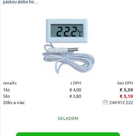
páskou alebo ho…
cena/ks
s DPH
bez DPH
1ks
€ 4,00
€ 3,30
5ks
€ 3,80
€ 3,10
20ks a viac
244 912 222
SKLADEM