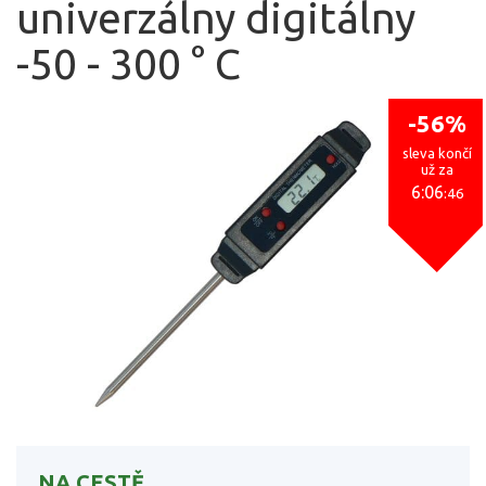
univerzálny digitálny
-50 - 300 ° C
-56%
sleva končí
už za
6:06
:45
NA CESTĚ