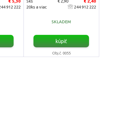
€ 5,30
5ks
€ 2,90
€ 2,40
44 912 222
20ks a viac
244 912 222
SKLADEM
kúpiť
Obj.č. 0055