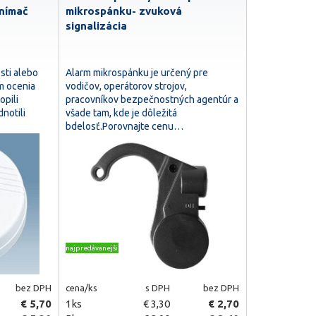
snímač
mikrospánku- zvuková
signalizácia
sti alebo
Alarm mikrospánku je určený pre
m ocenia
vodičov, operátorov strojov,
opili
pracovníkov bezpečnostných agentúr a
notili
všade tam, kde je dôležitá
bdelosť.Porovnajte cenu…
najpredávanejšie
bez DPH
cena/ks
s DPH
bez DPH
€ 5,70
1ks
€ 3,30
€ 2,70