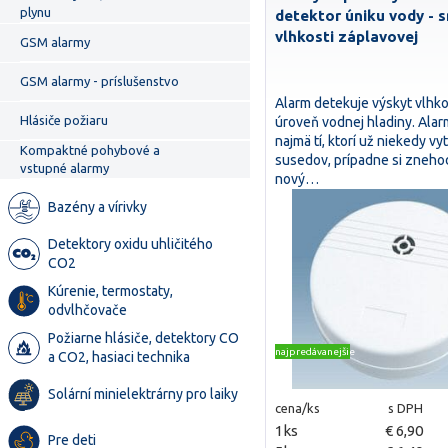
plynu
detektor úniku vody - 
vlhkosti záplavovej
GSM alarmy
GSM alarmy - príslušenstvo
Alarm detekuje výskyt vlhko
Hlásiče požiaru
úroveň vodnej hladiny. Alar
najmä tí, ktorí už niekedy vyt
Kompaktné pohybové a
susedov, prípadne si znehod
vstupné alarmy
nový…
Bazény a vírivky
Detektory oxidu uhličitého
CO2
Kúrenie, termostaty,
odvlhčovače
Požiarne hlásiče, detektory CO
najpredávanejšie
a CO2, hasiaci technika
Solární minielektrárny pro laiky
cena/ks
s DPH
1ks
€ 6,90
Pre deti