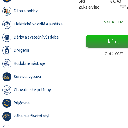
5ks
€ 6,40
20ks a viac
2
Dílna a hobby
SKLADEM
Elektrické vozidlá a jazdítka
Dárky a sváteční výzdoba
kúpiť
Drogéria
Obj.č. 0057
Hudobné nástroje
Survival výbava
Chovatelské potřeby
Půjčovna
Zábava a životní styl