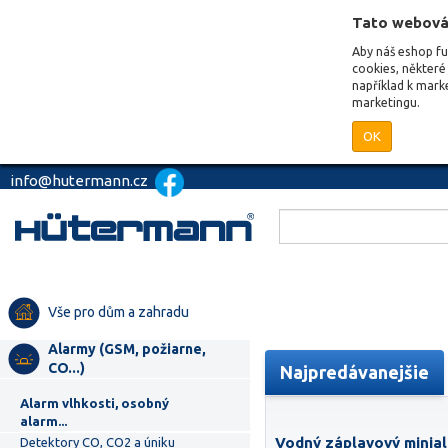
Tato webová
Aby náš eshop f
cookies, některé 
například k mark
marketingu.
OK
info@hutermann.cz
Vše pro dům a zahradu
Alarmy (GSM, požiarne,
CO...)
Najpredávanejšie
Alarm vlhkosti, osobný
alarm...
Vodný záplavový minial
Detektory CO, CO2 a úniku