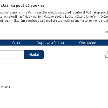
 stránka používá cookies
ungoval a mohli jsme Vám neustále vylepšovat a zjednodušovat Váš nákup, pou
z nich slouží například k udržení Vašeho zboží v košíku, některé k měření návšt
etingu. K některým z těchto údajů mají přístup i naši partneři a to zejména prá
Z
O nás
Doprava a Platba
Obchodné
podmienky
Blog
Kariéra
Hľadať
dukt :(