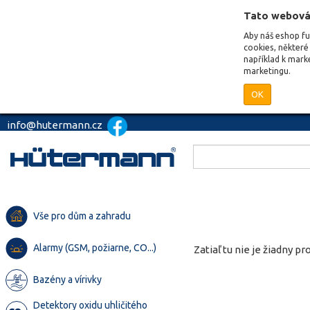
Tato webová
Aby náš eshop f
cookies, některé 
například k mark
marketingu.
OK
info@hutermann.cz
Vše pro dům a zahradu
Alarmy (GSM, požiarne, CO...)
Zatiaľ tu nie je žiadny pro
Bazény a vírivky
Detektory oxidu uhličitého