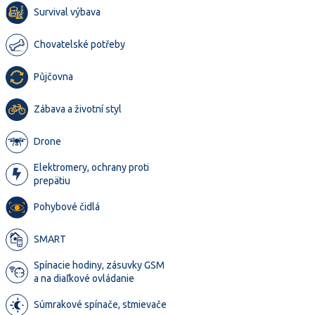
Survival výbava
Chovatelské potřeby
Půjčovna
Zábava a životní styl
Drone
Elektromery, ochrany proti
prepätiu
Pohybové čidlá
SMART
Spínacie hodiny, zásuvky GSM
a na diaľkové ovládanie
Súmrakové spínače, stmievače