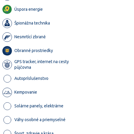
Úspora energie
Špionážna technika
Nesmrtící zbraně
Obranné prostriedky
GPS tracker, internet na cesty
půjčovna
Autopríslušenstvo
Kempovanie
Solárne panely, elektrárne
Váhy osobné a priemyselné
Šport, zdravie a krása