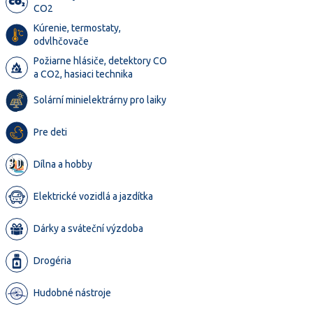
CO2
Kúrenie, termostaty,
odvlhčovače
Požiarne hlásiče, detektory CO
a CO2, hasiaci technika
Solární minielektrárny pro laiky
Pre deti
Dílna a hobby
Elektrické vozidlá a jazdítka
Dárky a sváteční výzdoba
Drogéria
Hudobné nástroje