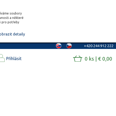
žíváme soubory
ěvnosti a některé
vě pro potřeby
obrazit detaily
+420 244 912 222
0 ks | € 0,00
Přihlásit