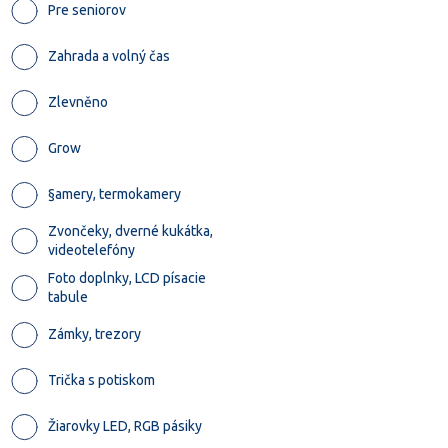
Pre seniorov
Zahrada a volný čas
Zlevněno
Grow
§amery, termokamery
Zvončeky, dverné kukátka,
videotelefóny
Foto doplnky, LCD písacie
tabule
Zámky, trezory
Trička s potiskom
Žiarovky LED, RGB pásiky