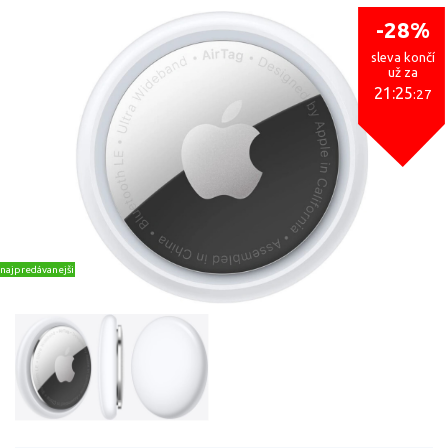
-28%
sleva končí
už za
21:25
:27
najpredávanejšie