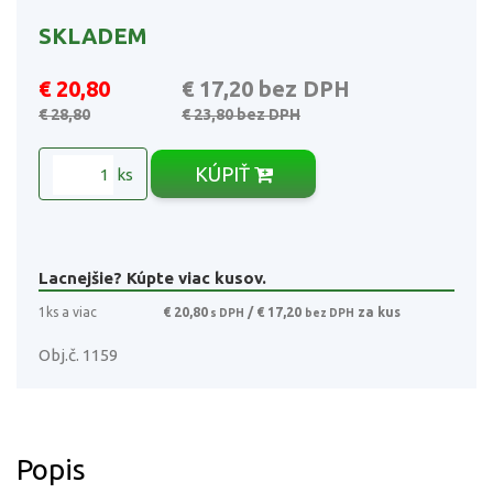
SKLADEM
€ 20,80
€ 17,20
bez DPH
€ 28,80
€ 23,80
bez DPH
KÚPIŤ
ks
Lacnejšie? Kúpte viac kusov.
1ks a viac
€ 20,80
/ € 17,20
za kus
s DPH
bez DPH
Obj.č. 1159
Popis