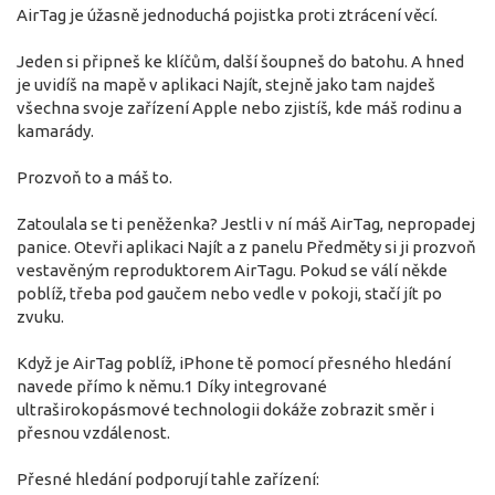
AirTag je úžasně jednoduchá pojistka proti ztrácení věcí.
Jeden si připneš ke klíčům, další šoupneš do batohu. A hned
je uvidíš na mapě v aplikaci Najít, stejně jako tam najdeš
všechna svoje zařízení Apple nebo zjistíš, kde máš rodinu a
kamarády.
Prozvoň to a máš to.
Zatoulala se ti peněženka? Jestli v ní máš AirTag, nepropadej
panice. Otevři aplikaci Najít a z panelu Předměty si ji prozvoň
vestavěným reproduktorem AirTagu. Pokud se válí někde
poblíž, třeba pod gaučem nebo vedle v pokoji, stačí jít po
zvuku.
Když je AirTag poblíž, iPhone tě pomocí přesného hledání
navede přímo k němu.1 Díky integrované
ultraširokopásmové technologii dokáže zobrazit směr i
přesnou vzdálenost.
Přesné hledání podporují tahle zařízení: