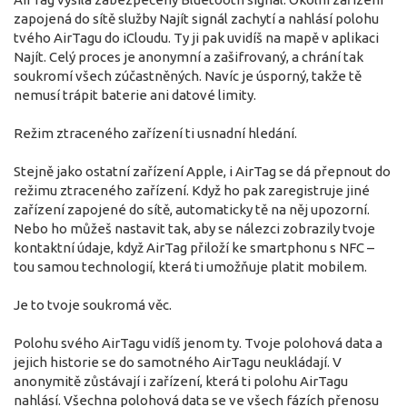
zapojená do sítě služby Najít signál zachytí a nahlásí polohu
tvého AirTagu do iCloudu. Ty ji pak uvidíš na mapě v aplikaci
Najít. Celý proces je anonymní a zašifrovaný, a chrání tak
soukromí všech zúčastněných. Navíc je úsporný, takže tě
nemusí trápit baterie ani datové limity.
Režim ztraceného zařízení ti usnadní hledání.
Stejně jako ostatní zařízení Apple, i AirTag se dá přepnout do
režimu ztraceného zařízení. Když ho pak zaregistruje jiné
zařízení zapojené do sítě, automaticky tě na něj upozorní.
Nebo ho můžeš nastavit tak, aby se nálezci zobrazily tvoje
kontaktní údaje, když AirTag přiloží ke smartphonu s NFC –
tou samou technologií, která ti umožňuje platit mobilem.
Je to tvoje soukromá věc.
Polohu svého AirTagu vidíš jenom ty. Tvoje polohová data a
jejich historie se do samotného AirTagu neukládají. V
anonymitě zůstávají i zařízení, která ti polohu AirTagu
nahlásí. Všechna polohová data se ve všech fázích přenosu