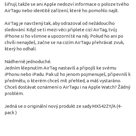
šifrují, takže se ani Apple nedozví informace o poloze tvého
AirTagu nebo identitě zařízení, které ho pomohlo najít.
AirTag je navržený tak, aby odrazoval od nežádoucího
sledování. Když se ti mezi věci připlete cizí AirTag, tvůj
iPhone si ho všimne a upozorní tě na něj. Pokud ho ani po
chvíli nenajdeš, začne se na cizím AirTagu přehrávat zvuk,
který ho odhalí.
Nádherně jednoduché.
Jedním klepnutím AirTag nastavíš a připojíš ke svému
iPhonu nebo iPadu. Pak už ho jenom pojmenuješ, připevníš k
předmětu, o kterém chceš mít přehled, a máš vystaráno.
Chceš dostávat oznámení o AirTagu i na Apple Watch? Žádný
problém.
Jedná se o originální nový produkt ze sady MX542ZY/A (4-
pack )