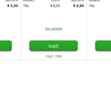
€ 5,00
1ks
€ 8,20
€ 6,80
1ks
SKLADEM
kúpiť
Obj.č. 1956