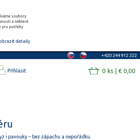
žíváme soubory
ěvnosti a některé
vě pro potřeby
obrazit detaily
+420 244 912 222
0 ks | € 0,00
Přihlásit
éru
z i pavouky – bez zápachu a nepořádku.