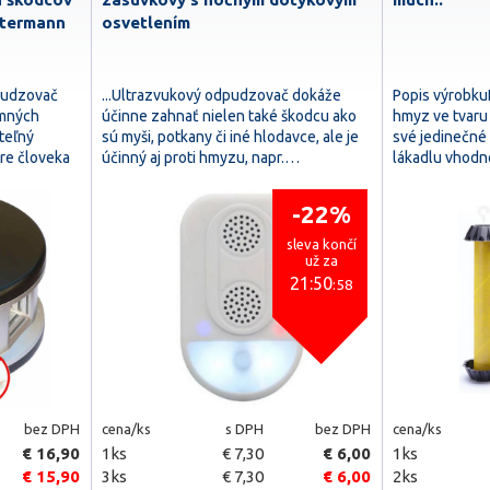
utermann
osvetlením
pudzovač
...Ultrazvukový odpudzovač dokáže
Popis výrobkuL
emných
účinne zahnať nielen také škodcu ako
hmyz ve tvaru v
teľný
sú myši, potkany či iné hlodavce, ale je
své jedinečné
re človeka
účinný aj proti hmyzu, napr.…
lákadlu vhodn
-22%
sleva končí
už za
21:50
:57
bez DPH
cena/ks
s DPH
bez DPH
cena/ks
€ 16,90
1ks
€ 7,30
€ 6,00
1ks
€ 15,90
3ks
€ 7,30
€ 6,00
2ks