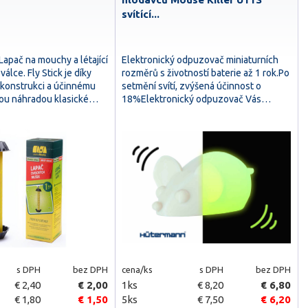
svítící...
apač na mouchy a létající
Elektronický odpuzovač miniaturních
álce. Fly Stick je díky
rozměrů s životností baterie až 1 rok.Po
 konstrukci a účinnému
setmění svítí, zvýšená účinnost o
ou náhradou klasické…
18%Elektronický odpuzovač Vás…
s DPH
bez DPH
cena/ks
s DPH
bez DPH
€ 2,40
€ 2,00
1ks
€ 8,20
€ 6,80
€ 1,80
€ 1,50
5ks
€ 7,50
€ 6,20