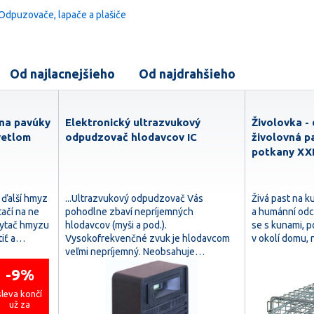
 Odpuzovače, lapače a plašiče
Od najlacnejšieho
Od najdrahšieho
 na pavúky
Elektronický ultrazvukový
Živolovka -
vetlom
odpudzovač hlodavcov IC
živolovná p
potkany XX
a ďalší hmyz
...Ultrazvukový odpudzovač Vás
Živá past na 
tačí na ne
pohodlne zbaví nepríjemných
a humánní odc
hytač hmyzu
hlodavcov (myši a pod.).
se s kunami, p
iť a…
Vysokofrekvenčné zvuk je hlodavcom
v okolí domu,
veľmi nepríjemný. Neobsahuje…
-9%
sleva končí
už za