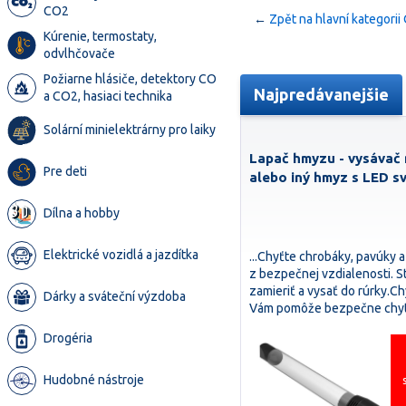
CO2
←
Zpět na hlavní kategorii
Kúrenie, termostaty,
odvlhčovače
Požiarne hlásiče, detektory CO
Najpredávanejšie
a CO2, hasiaci technika
Solární minielektrárny pro laiky
Lapač hmyzu - vysávač
Pre deti
alebo iný hmyz s LED s
Dílna a hobby
Elektrické vozidlá a jazdítka
...Chyťte chrobáky, pavúky 
z bezpečnej vzdialenosti. S
zamieriť a vysať do rúrky.C
Dárky a sváteční výzdoba
Vám pomôže bezpečne chyt
Drogéria
Hudobné nástroje