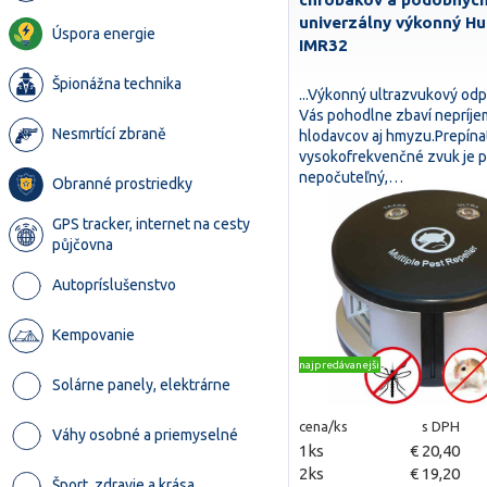
univerzálny výkonný H
Úspora energie
IMR32
Špionážna technika
...Výkonný ultrazvukový od
Vás pohodlne zbaví nepríj
Nesmrtící zbraně
hlodavcov aj hmyzu.Prepína
vysokofrekvenčné zvuk je p
nepočuteľný,…
Obranné prostriedky
GPS tracker, internet na cesty
půjčovna
Autopríslušenstvo
Kempovanie
najpredávanejšie
Solárne panely, elektrárne
cena/ks
s DPH
Váhy osobné a priemyselné
1ks
€ 20,40
2ks
€ 19,20
Šport, zdravie a krása