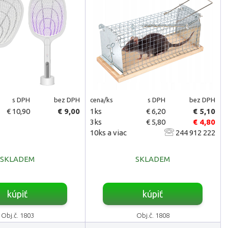
s DPH
bez DPH
cena/ks
s DPH
bez DPH
€ 10,90
€ 9,00
1ks
€ 6,20
€ 5,10
3ks
€ 5,80
€ 4,80
10ks a viac
244 912 222
SKLADEM
SKLADEM
kúpiť
kúpiť
Obj.č. 1803
Obj.č. 1808