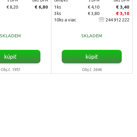
€ 8,20
€ 6,80
1ks
€ 4,10
€ 3,40
3ks
€ 3,80
€ 3,10
10ks a viac
244 912 222
SKLADEM
SKLADEM
kúpiť
kúpiť
Obj.č. 1957
Obj.č. 2646