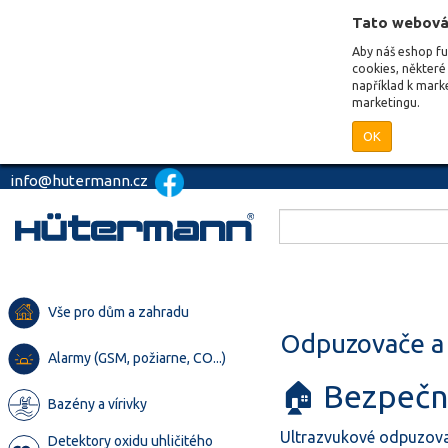
Tato webová
Aby náš eshop f
cookies, některé 
například k mark
marketingu.
OK
info@hutermann.cz
Vše pro dům a zahradu
Odpuzovače a
Alarmy (GSM, požiarne, CO...)
🏠 Bezpečné
Bazény a vírivky
Ultrazvukové odpuzova
Detektory oxidu uhličitého