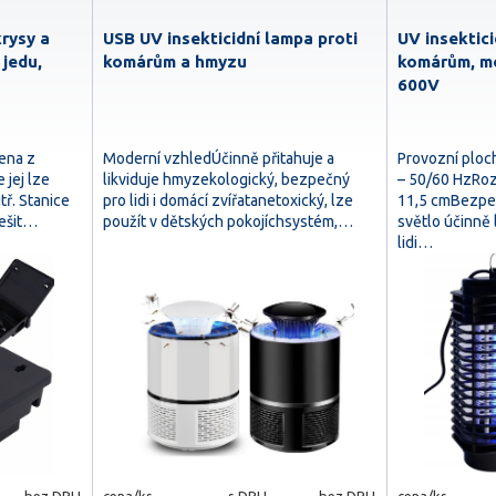
rysy a
USB UV insekticidní lampa proti
UV insektici
 jedu,
komárům a hmyzu
komárům, m
600V
bena z
Moderní vzhledÚčinně přitahuje a
Provozní ploc
 jej lze
likviduje hmyzekologický, bezpečný
– 50/60 HzRoz
tř. Stanice
pro lidi i domácí zvířatanetoxický, lze
11,5 cmBezpe
ešit…
použít v dětských pokojíchsystém,…
světlo účinně
lidi…
bez DPH
cena/ks
s DPH
bez DPH
cena/ks