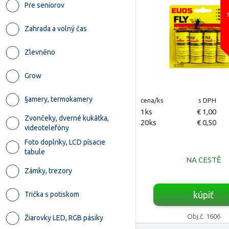
Pre seniorov
Zahrada a volný čas
Zlevněno
Grow
§amery, termokamery
cena/ks
s DPH
1ks
€ 1,00
Zvončeky, dverné kukátka,
20ks
€ 0,50
videotelefóny
Foto doplnky, LCD písacie
tabule
NA CESTĚ
Zámky, trezory
kúpiť
Trička s potiskom
Obj.č. 1606
Žiarovky LED, RGB pásiky