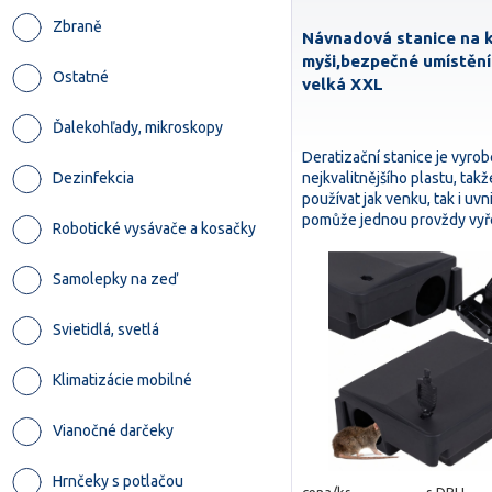
Zbraně
Návnadová stanice na k
myši,bezpečné umístění
Ostatné
velká XXL
Ďalekohľady, mikroskopy
Deratizační stanice je vyro
nejkvalitnějšího plastu, takže
Dezinfekcia
používat jak venku, tak i uvni
pomůže jednou provždy vyř
Robotické vysávače a kosačky
Samolepky na zeď
Svietidlá, svetlá
Klimatizácie mobilné
Vianočné darčeky
Hrnčeky s potlačou
cena/ks
s DPH