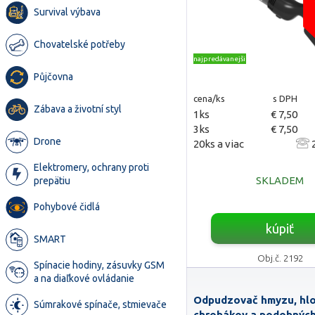
Survival výbava
Chovatelské potřeby
najpredávanejšie
Půjčovna
cena/ks
s DPH
Zábava a životní styl
1ks
€ 7,50
3ks
€ 7,50
Drone
20ks a viac
2
Elektromery, ochrany proti
SKLADEM
prepätiu
Pohybové čidlá
kúpiť
SMART
Obj.č. 2192
Spínacie hodiny, zásuvky GSM
a na diaľkové ovládanie
Odpudzovač hmyzu, hlo
Súmrakové spínače, stmievače
chrobákov a podobnýc