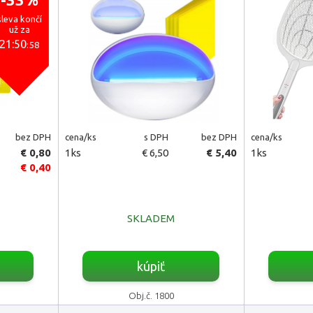
sleva končí
už za
21:50
:57
bez DPH
cena/ks
s DPH
bez DPH
cena/ks
€ 0,80
1ks
€ 6,50
€ 5,40
1ks
€ 0,40
SKLADEM
kúpiť
Obj.č. 1800