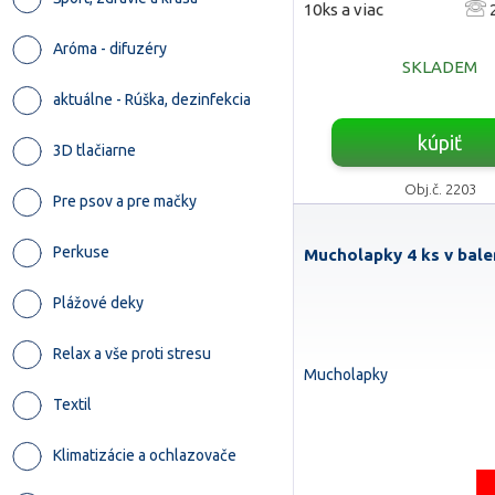
10ks a viac
2
Aróma - difuzéry
SKLADEM
aktuálne - Rúška, dezinfekcia
kúpiť
3D tlačiarne
Obj.č. 2203
Pre psov a pre mačky
Perkuse
Mucholapky 4 ks v balen
Plážové deky
Relax a vše proti stresu
Mucholapky
Textil
Klimatizácie a ochlazovače