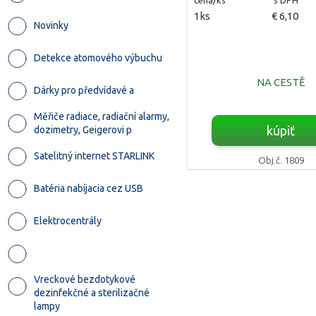
1ks
€ 6,10
Novinky
Detekce atomového výbuchu
NA CESTĚ
Dárky pro předvídavé a
Měřiče radiace, radiační alarmy,
kúpiť
dozimetry, Geigerovi p
Satelitný internet STARLINK
Obj.č. 1809
Batéria nabíjacia cez USB
Elektrocentrály
Vreckové bezdotykové
dezinfekčné a sterilizačné
lampy