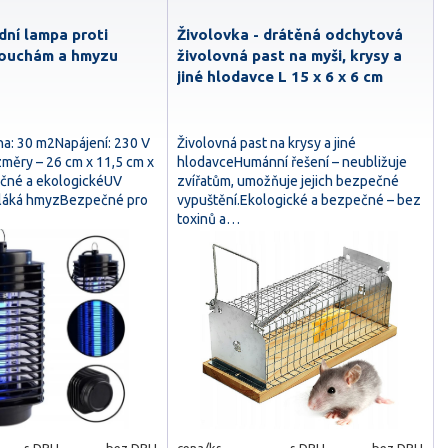
dní lampa proti
Živolovka - drátěná odchytová
ouchám a hmyzu
živolovná past na myši, krysy a
jiné hlodavce L 15 x 6 x 6 cm
ha: 30 m2Napájení: 230 V
Živolovná past na krysy a jiné
měry – 26 cm x 11,5 cm x
hlodavceHumánní řešení – neubližuje
čné a ekologickéUV
zvířatům, umožňuje jejich bezpečné
 láká hmyzBezpečné pro
vypuštění.Ekologické a bezpečné – bez
toxinů a…
s DPH
bez DPH
cena/ks
s DPH
bez DPH