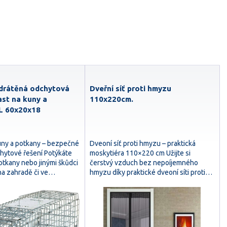
 drátěná odchytová
Dveřní síť proti hmyzu
ast na kuny a
110x220cm.
L 60x20x18
kuny a potkany – bezpečné
Dveoní síť proti hmyzu – praktická
hytové řešení Potýkáte
moskytiéra 110×220 cm Užijte si
otkany nebo jinými škůdci
čerstvý vzduch bez nepoíjemného
 na zahradě či ve…
hmyzu díky praktické dveoní síti proti…