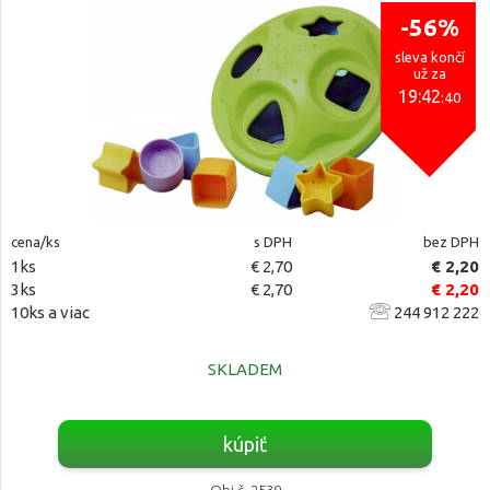
-56%
sleva končí
už za
19:42
:39
cena/ks
s DPH
bez DPH
1ks
€ 2,70
€ 2,20
3ks
€ 2,70
€ 2,20
10ks a viac
244 912 222
SKLADEM
kúpiť