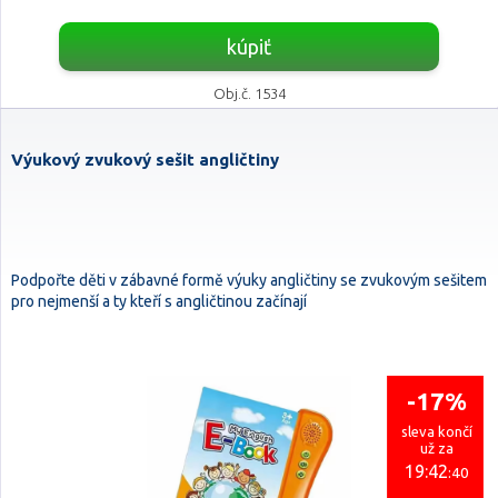
kúpiť
Obj.č. 1534
Výukový zvukový sešit angličtiny
Podpořte děti v zábavné formě výuky angličtiny se zvukovým sešitem
pro nejmenší a ty kteří s angličtinou začínají
-17%
sleva končí
už za
19:42
:39