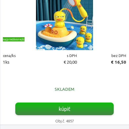
najpredávanejšie
cena/ks
s DPH
bez DPH
1ks
€ 20,00
€ 16,50
SKLADEM
kúpiť
Obj.č. 4857