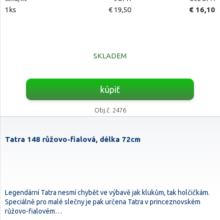
1ks
€ 19,50
€ 16,10
SKLADEM
kúpiť
Obj.č. 2476
Tatra 148 růžovo-fialová, délka 72cm
Legendární Tatra nesmí chybět ve výbavě jak klukům, tak holčičkám.
Speciálně pro malé slečny je pak určena Tatra v princeznovském
růžovo-fialovém…