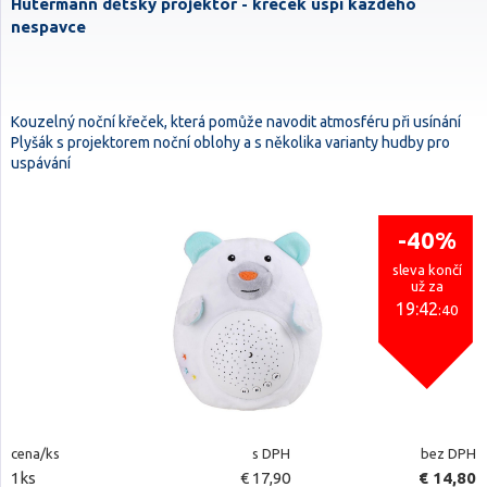
Hutermann dětský projektor - křeček uspí každého
nespavce
Kouzelný noční křeček, která pomůže navodit atmosféru při usínání
Plyšák s projektorem noční oblohy a s několika varianty hudby pro
uspávání
-40%
sleva končí
už za
19:42
:39
cena/ks
s DPH
bez DPH
1ks
€ 17,90
€ 14,80