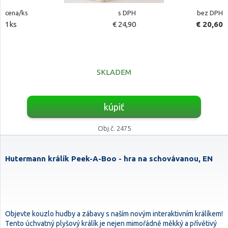
cena/ks
s DPH
bez DPH
1ks
€ 24,90
€ 20,60
SKLADEM
kúpiť
Obj.č. 2475
Hutermann králík Peek-A-Boo - hra na schovávanou, EN
Objevte kouzlo hudby a zábavy s naším novým interaktivním králíkem!
Tento úchvatný plyšový králík je nejen mimořádně měkký a přívětivý