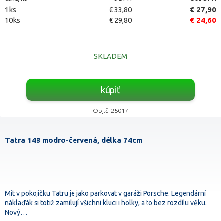
1ks
€ 33,80
€ 27,90
10ks
€ 29,80
€ 24,60
SKLADEM
kúpiť
Obj.č. 25017
Tatra 148 modro-červená, délka 74cm
Mít v pokojíčku Tatru je jako parkovat v garáži Porsche. Legendární
náklaďák si totiž zamilují všichni kluci i holky, a to bez rozdílu věku.
Nový…