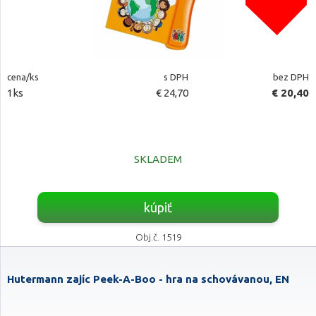
cena/ks
s DPH
bez DPH
1ks
€ 24,70
€ 20,40
SKLADEM
kúpiť
Obj.č. 1519
Hutermann zajíc Peek-A-Boo - hra na schovávanou, EN