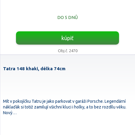
DO 5 DNŮ
kúpiť
Obj.č. 2470
Tatra 148 khaki, délka 74cm
Mít v pokojíčku Tatru je jako parkovat v garáži Porsche. Legendární
náklaďák si totiž zamilují všichni kluci i holky, a to bez rozdílu věku.
Nový…