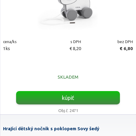
cena/ks
s DPH
bez DPH
1ks
€ 8,20
€ 6,80
SKLADEM
kúpiť
Obj.č. 2471
Hrající dětský nočník s poklopem Sovy šedý