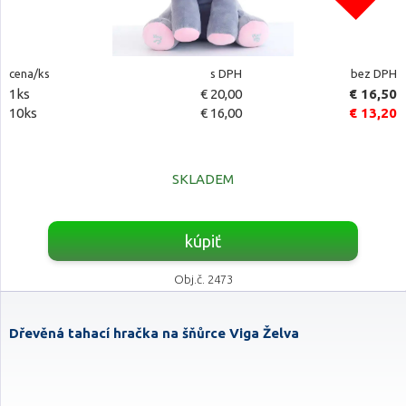
cena/ks
s DPH
bez DPH
1ks
€ 20,00
€ 16,50
10ks
€ 16,00
€ 13,20
SKLADEM
kúpiť
Obj.č. 2473
Dřevěná tahací hračka na šňůrce Viga Želva