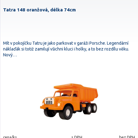
Tatra 148 oranžová, délka 74cm
Mít v pokojíčku Tatru je jako parkovat v garáži Porsche. Legendární
náklaďák si totiž zamilují všichni kluci i holky, a to bez rozdílu věku.
Nový…
cena/ks
s DPH
bez DPH