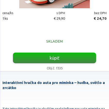
cena/ks
s DPH
bez DPH
1ks
€ 29,90
€ 24,70
SKLADEM
kúpiť
Obj.č. 1535
Interaktivní hračka do auta pro miminka – hudba, světlo a
zrcátko