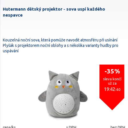
Hutermann dětský projektor - sova uspí každého
nespavce
Kouzelná noční sova, která pomůže navodit atmosféru při usínání
Plyšák s projektorem noční oblohy a s několika varianty hudby pro
uspávání
-35%
sleva končí
už za
19:42
:39
cena/ks
s DPH
bez DPH