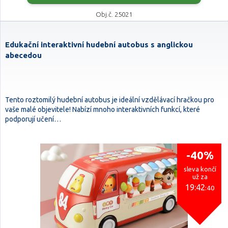
Obj.č. 25021
Edukační interaktivní hudební autobus s anglickou
abecedou
Tento roztomilý hudební autobus je ideální vzdělávací hračkou pro
vaše malé objevitele! Nabízí mnoho interaktivních funkcí, které
podporují učení…
-40%
sleva končí
už za
19:42
:39