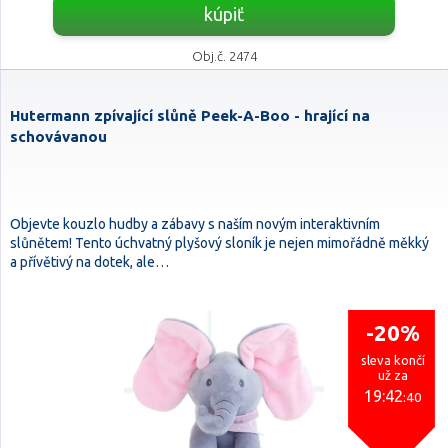
kúpiť
Obj.č. 2474
Hutermann zpívající slůně Peek-A-Boo - hrající na
schovávanou
Objevte kouzlo hudby a zábavy s naším novým interaktivním
slůnětem! Tento úchvatný plyšový sloník je nejen mimořádně měkký
a přívětivý na dotek, ale…
-20%
sleva končí
už za
19:42
:39