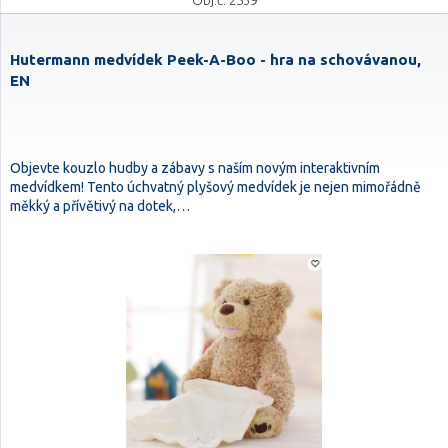
Obj.č. 2539
Hutermann medvídek Peek-A-Boo - hra na schovávanou,
EN
Objevte kouzlo hudby a zábavy s naším novým interaktivním
medvídkem! Tento úchvatný plyšový medvídek je nejen mimořádně
měkký a přívětivý na dotek,…