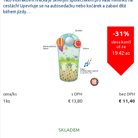
Tato interaktivní hračka je skvělým společníkem pro vaše miminko na
cestách! Upevňuje se na autosedačku nebo kočárek a zabaví dítě
během jízdy.…
-31%
sleva končí
už za
19:42
:39
cena/ks
s DPH
bez DPH
1ks
€ 13,80
€ 11,40
SKLADEM