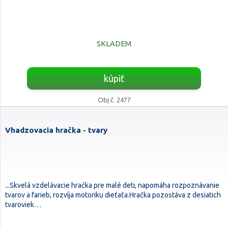
SKLADEM
kúpiť
Obj.č. 2477
Vhadzovacia hračka - tvary
...Skvelá vzdelávacie hračka pre malé deti, napomáha rozpoznávanie
tvarov a farieb, rozvíja motoriku dieťaťa.Hračka pozostáva z desiatich
tvaroviek…