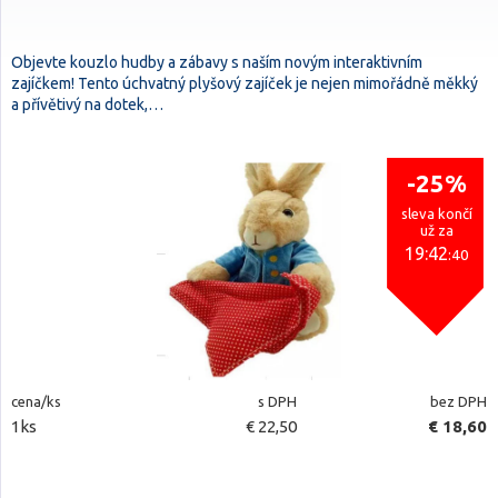
Objevte kouzlo hudby a zábavy s naším novým interaktivním
zajíčkem! Tento úchvatný plyšový zajíček je nejen mimořádně měkký
a přívětivý na dotek,…
-25%
sleva končí
už za
19:42
:39
cena/ks
s DPH
bez DPH
1ks
€ 22,50
€ 18,60