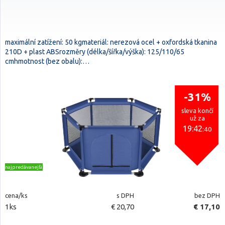
maximální zatížení: 50 kgmateriál: nerezová ocel + oxfordská tkanina
210D + plast ABSrozměry (délka/šířka/výška): 125/110/65
cmhmotnost (bez obalu):…
-31%
sleva končí
už za
19:42
:39
najpredávanejšie
cena/ks
s DPH
bez DPH
1ks
€ 20,70
€ 17,10