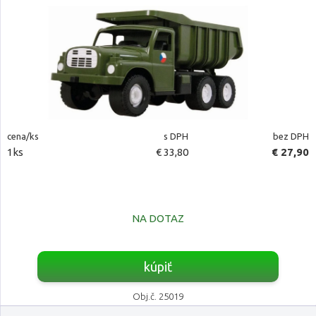
cena/ks
s DPH
bez DPH
1ks
€ 33,80
€ 27,90
NA DOTAZ
kúpiť
Obj.č. 25019