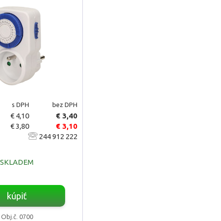
s DPH
bez DPH
€ 4,10
€ 3,40
€ 3,80
€ 3,10
244 912 222
SKLADEM
kúpiť
Obj.č. 0700