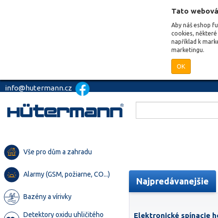
Tato webová
Aby náš eshop f
cookies, některé 
například k mark
marketingu.
OK
info@hutermann.cz
Vše pro dům a zahradu
Alarmy (GSM, požiarne, CO...)
Najpredávanejšie
Bazény a vírivky
Detektory oxidu uhličitého
Elektronické spínacie h