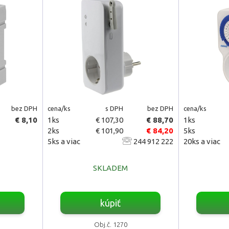
bez DPH
cena/ks
s DPH
bez DPH
cena/ks
€ 8,10
1ks
€ 107,30
€ 88,70
1ks
2ks
€ 101,90
€ 84,20
5ks
5ks a viac
244 912 222
20ks a viac
SKLADEM
kúpiť
Obj.č. 1270