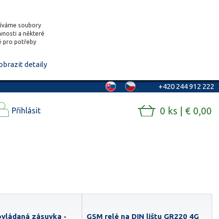
žíváme soubory
ěvnosti a některé
vě pro potřeby
obrazit detaily
+420 244 912 222
0 ks | € 0,00
Přihlásit
 ovládaná zásuvka -
GSM relé na DIN lištu GR220 4G