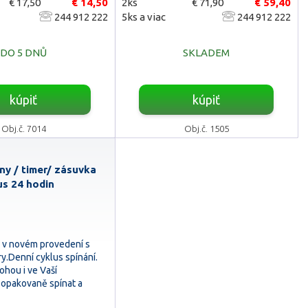
€ 17,50
€ 14,50
2ks
€ 71,90
€ 59,40
244 912 222
5ks a viac
244 912 222
DO 5 DNŮ
SKLADEM
kúpiť
kúpiť
Obj.č. 7014
Obj.č. 1505
ny / timer/ zásuvka
us 24 hodin
y v novém provedení s
y.Denní cyklus spínání.
ohou i ve Vaší
 opakovaně spínat a