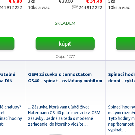
€ 6,80
3ks
€ 38,00
€ 31,40
5ks
44 912 222
10ks a viac
244 912 222
10ks a viac
SKLADEM
kúpiť
Obj.č. 1277
vatelné
GSM zásuvka s termostatom
Spínací hodi
na DIN
GS40 - spínač - ovládaný mobilom
denní - cykl
lé chalupy?
... Zásuvka, ktorá vám uľahčí život
Spínací hodin
cet
Hutermann GS-40 patrí medzi tzv. GSM
malými rozměr
ínací hodiny
zásuvky . Jedná sa teda o moderné
Tyto hodiny m
ti
zariadenie, do ktorého vložíte…
nepřítomnosti
vypínat…