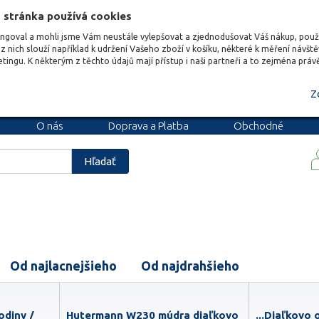
 stránka používá cookies
ungoval a mohli jsme Vám neustále vylepšovat a zjednodušovat Váš nákup, pou
z nich slouží například k udržení Vašeho zboží v košíku, některé k měření návšt
etingu. K některým z těchto údajů mají přístup i naši partneři a to zejména prá
Z
O nás
Doprava a Platba
Obchodné
podmienky
Blog
Kariéra
Hľadať
Od najlacnejšieho
Od najdrahšieho
odiny /
Hutermann W230 múdra diaľkovo
...Diaľkovo