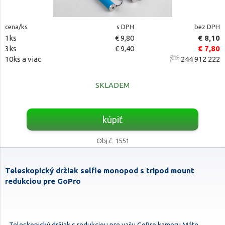
cena/ks
s DPH
bez DPH
1ks
€ 9,80
€ 8,10
3ks
€ 9,40
€ 7,80
10ks a viac
244 912 222
SKLADEM
kúpiť
Obj.č. 1551
Teleskopický držiak selfie monopod s tripod mount
redukciou pre GoPro