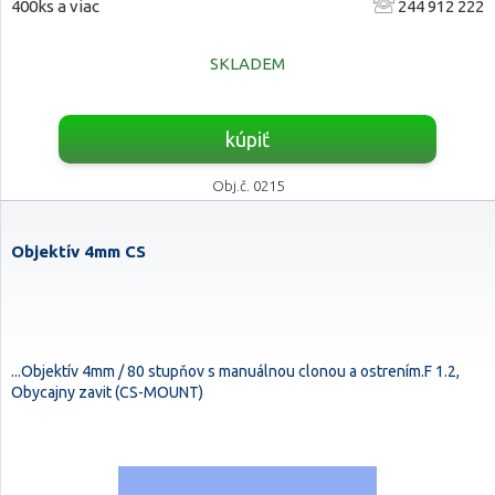
400ks a viac
244 912 222
SKLADEM
kúpiť
Obj.č. 0215
Objektív 4mm CS
...Objektív 4mm / 80 stupňov s manuálnou clonou a ostrením.F 1.2,
Obycajny zavit (CS-MOUNT)