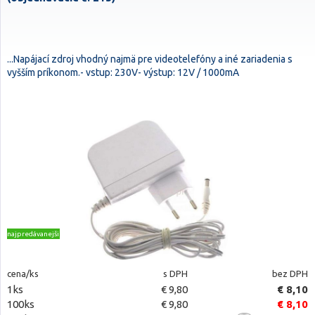
...Napájací zdroj vhodný najmä pre videotelefóny a iné zariadenia s
vyšším príkonom.- vstup: 230V- výstup: 12V / 1000mA
najpredávanejšie
cena/ks
s DPH
bez DPH
1ks
€ 9,80
€ 8,10
100ks
€ 9,80
€ 8,10