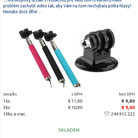
...Teleskopický držiak s redukciou pre vašu GoPro kameru.Máte
problém zachytiť video tak, aby Vám na ňom nechýbala polka hlavy?
Nemáte dosť dlhé…
cena/ks
s DPH
bez DPH
1ks
€ 11,90
€ 9,80
3ks
€ 10,90
€ 9,00
10ks a viac
244 912 222
SKLADEM