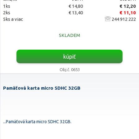
1ks
€ 14,80
€ 12,20
2ks
€ 13,40
€ 11,10
5ks a viac
244 912 222
SKLADEM
kúpiť
Obj.č. 0653
Pamäťová karta micro SDHC 32GB
...Pamäťová karta micro SDHC 32GB.