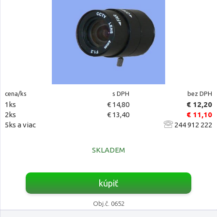
cena/ks
s DPH
bez DPH
1ks
€ 14,80
€ 12,20
2ks
€ 13,40
€ 11,10
5ks a viac
244 912 222
SKLADEM
kúpiť
Obj.č. 0652