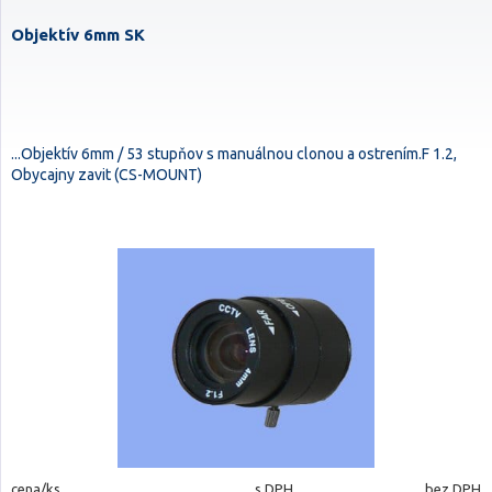
Objektív 6mm SK
...Objektív 6mm / 53 stupňov s manuálnou clonou a ostrením.F 1.2,
Obycajny zavit (CS-MOUNT)
cena/ks
s DPH
bez DPH