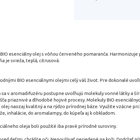
BIO esenciálny olej s vôňou červeného pomaranča. Harmonizuje ps
 je svieža, teplá, citrusová.
rodnými BIO esenciálnymi olejmi celý váš život. Pre dokonalé uvo
a sa v aromadifuzéru postupne uvoľňujú molekuly vonné látky a ší
ťa priaznivé a dlhodobé hojivé procesy. Molekuly BIO esenciálnyc
l olej naozaj kvalitný a na rýdzo prírodnej báze. Využite vzácne pr
e, inhalácie, do aromalampy, do kúpeľa aj k obkladom.
iálneho oleja boli použité iba pravé prírodné suroviny.
ed deťmi, chráňte oči. Nepoužívať neriedené na koži. Dodržať níz