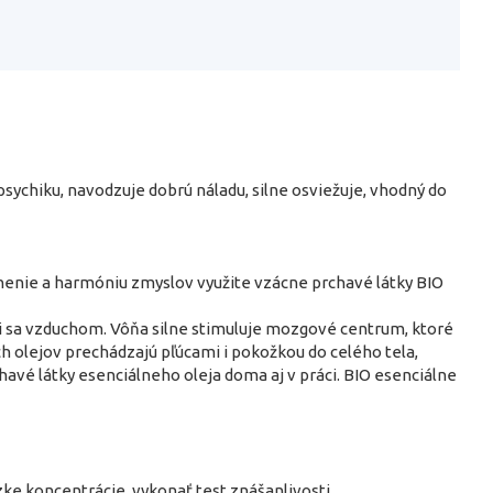
ychiku, navodzuje dobrú náladu, silne osviežuje, vhodný do
ľnenie a harmóniu zmyslov využite vzácne prchavé látky BIO
ri sa vzduchom. Vôňa silne stimuluje mozgové centrum, ktoré
h olejov prechádzajú pľúcami i pokožkou do celého tela,
chavé látky esenciálneho oleja doma aj v práci. BIO esenciálne
ke koncentrácie, vykonať test znášanlivosti.