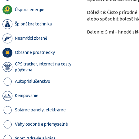
Úspora energie
Dôležité: Čisto prírodné
alebo spôsobiť bolesť hl
Špionážna technika
Balenie: 5 ml - hnedé sk
Nesmrtící zbraně
Obranné prostriedky
GPS tracker, internet na cesty
půjčovna
Autopríslušenstvo
Kempovanie
Solárne panely, elektrárne
Váhy osobné a priemyselné
Šport, zdravie a krása