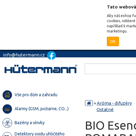
Tato webová
Aby náš eshop f
cookies, některé 
například k mark
marketingu.
OK
info@hutermann.cz
Vše pro dům a zahradu
»
Aróma - difuzéry
Alarmy (GSM, požiarne, CO...)
Ostatné
BIO Esen
Bazény a vírivky
Detektory oxidu uhličitého