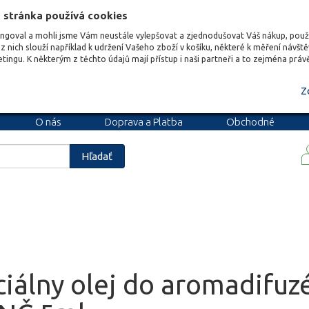
 stránka používá cookies
ungoval a mohli jsme Vám neustále vylepšovat a zjednodušovat Váš nákup, pou
z nich slouží například k udržení Vašeho zboží v košíku, některé k měření návšt
etingu. K některým z těchto údajů mají přístup i naši partneři a to zejména prá
Z
O nás
Doprava a Platba
Obchodné
podmienky
Blog
Kariéra
Hľadať
ciálny olej do aromadifu