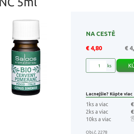
NČ 5ml
NA CESTĚ
€ 4,80
€ 4
K
ks
Lacnejšie? Kúpte viac
1ks a viac
€
2ks a viac
€
10ks a viac
Obj.č. 2278