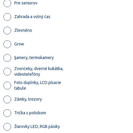
Pre seniorov
Zahrada a volný čas
Zlevněno
Grow
§amery, termokamery
Zvončeky, dverné kukátka,
videotelefóny
Foto doplnky, LCD písacie
tabule
Zámky, trezory
Trička s potiskom
Žiarovky LED, RGB pásiky