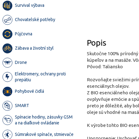
Survival výbava
Chovatelské potřeby
Půjčovna
Popis
Zábava a životní styl
Skutočne 100% prírodný 
kúpeľov a na masáže. Vôňa
Drone
Pôvod: Taliansko
Elektromery, ochrany proti
Rozvoňajte sviežimi prí
prepätiu
esenciálnych olejov.
Pohybové čidlá
Z BIO esenciálneho olej
ovplyvňuje emócie a spúš
preto je dôležité, aby bo
SMART
oleje sú vhodné na masáž
Spínacie hodiny, zásuvky GSM
a na diaľkové ovládanie
K výrobe tohto BIO esenc
Súmrakové spínače, stmievače
Upozornenie: Uschovať pr