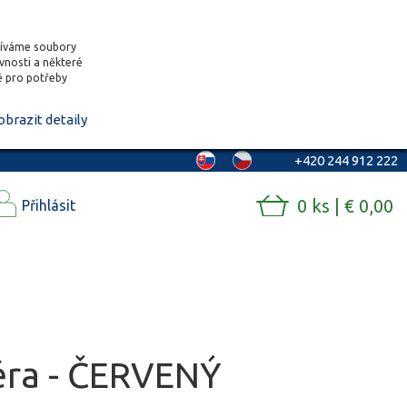
žíváme soubory
ěvnosti a některé
vě pro potřeby
obrazit detaily
+420 244 912 222
0 ks | € 0,00
Přihlásit
zéra - ČERVENÝ