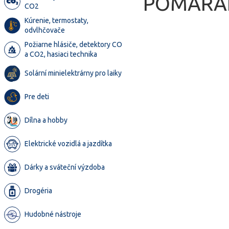
POMARA
CO2
Kúrenie, termostaty,
odvlhčovače
Požiarne hlásiče, detektory CO
a CO2, hasiaci technika
Solární minielektrárny pro laiky
Pre deti
Dílna a hobby
Elektrické vozidlá a jazdítka
Dárky a sváteční výzdoba
Drogéria
Hudobné nástroje