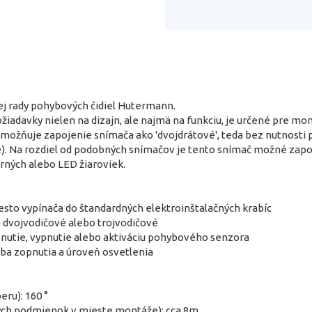
ej rady pohybových čidiel Hutermann.
iadavky nielen na dizajn, ale najmä na funkciu, je určené pre mo
možňuje zapojenie snímača ako 'dvojdrátové', teda bez nutnosti p
e). Na rozdiel od podobných snímačov je tento snímač možné zapoj
rných alebo LED žiaroviek.
sto vypínača do štandardných elektroinštalačných krabíc
 dvojvodičové alebo trojvodičové
apnutie, vypnutie alebo aktiváciu pohybového senzora
oba zopnutia a úroveň osvetlenia
eru): 160 °
ych podmienok v mieste montáže): cca 8m.