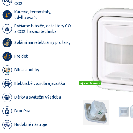
CO2
Kúrenie, termostaty,
odvlhčovače
Požiarne hlásiče, detektory CO
a CO2, hasiaci technika
Solární minielektrárny pro laiky
Pre deti
Dílna a hobby
Elektrické vozidlá a jazdítka
najpredávanejšie
Dárky a sváteční výzdoba
Drogéria
Hudobné nástroje