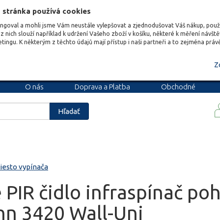
 stránka používá cookies
ungoval a mohli jsme Vám neustále vylepšovat a zjednodušovat Váš nákup, pou
z nich slouží například k udržení Vašeho zboží v košíku, některé k měření návšt
etingu. K některým z těchto údajů mají přístup i naši partneři a to zejména prá
Z
O nás
Doprava a Platba
Obchodné
podmienky
Blog
Kariéra
Hľadať
iesto vypínača
PIR čidlo infraspínač po
n 3420 Wall-Uni