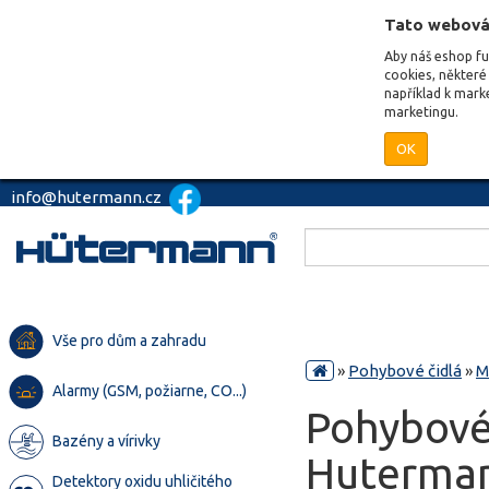
Tato webová
Aby náš eshop f
cookies, některé 
například k mark
marketingu.
OK
info@hutermann.cz
Vše pro dům a zahradu
»
Pohybové čidlá
»
M
Alarmy (GSM, požiarne, CO...)
Pohybové 
Bazény a vírivky
Huterman
Detektory oxidu uhličitého