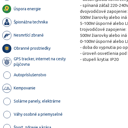
- spínaná záťaž 220-240V
Úspora energie
dvojvodičové zapojenie:
500W žiarovky alebo iná
Špionážna technika
5-100W úsporné alebo L
trojvodičové zapojenie:
500W žiarovky alebo iná
Nesmrtící zbraně
0-100W úsporné alebo L
- doba do vypnutia po opu
Obranné prostriedky
- úroveň osvetlenia pod 
GPS tracker, internet na cesty
- stupeň krytia: IP20
půjčovna
Autopríslušenstvo
Kempovanie
Solárne panely, elektrárne
Váhy osobné a priemyselné
Šport, zdravie a krása