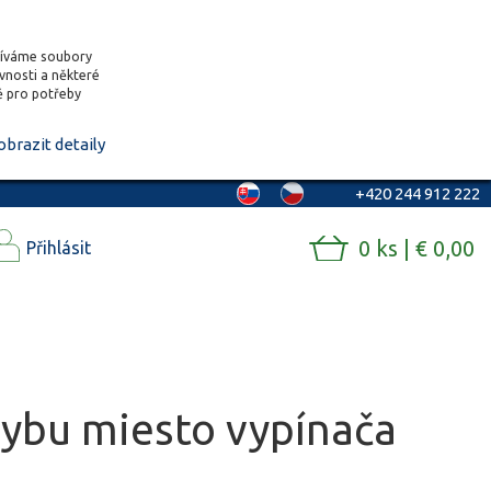
žíváme soubory
ěvnosti a některé
vě pro potřeby
obrazit detaily
+420 244 912 222
0 ks | € 0,00
Přihlásit
hybu miesto vypínača