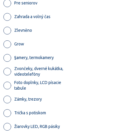
Pre seniorov
Zahrada a volný čas
Zlevněno
Grow
§amery, termokamery
Zvončeky, dverné kukátka,
videotelefóny
Foto doplnky, LCD písacie
tabule
Zámky, trezory
Trička s potiskom
Žiarovky LED, RGB pásiky