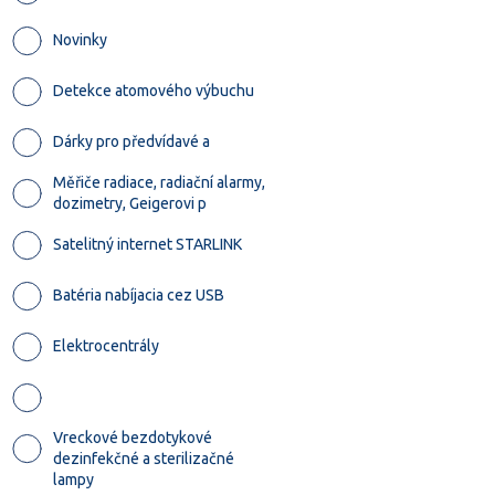
Novinky
Detekce atomového výbuchu
Dárky pro předvídavé a
Měřiče radiace, radiační alarmy,
dozimetry, Geigerovi p
Satelitný internet STARLINK
Batéria nabíjacia cez USB
Elektrocentrály
Vreckové bezdotykové
dezinfekčné a sterilizačné
lampy