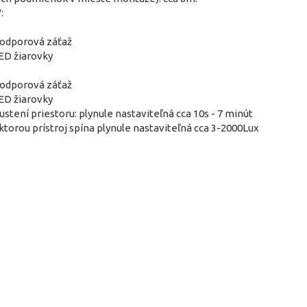
:
 odporová záťaž
ED žiarovky
 odporová záťaž
ED žiarovky
stení priestoru: plynule nastaviteľná cca 10s - 7 minút
ktorou prístroj spína plynule nastaviteľná cca 3-2000Lux