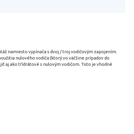
ntáž namiesto vypínača s dvoj / troj vodičovým zapojením.
oužitia nulového vodiča (ktorý vo väčšine prípadov do
iť aj ako třídrátové s nulovým vodičom. Toto je vhodné