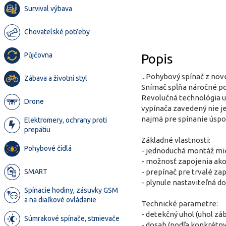
Survival výbava
Chovatelské potřeby
Půjčovna
Popis
...Pohybový spínač z nov
Zábava a životní styl
Snímač spĺňa náročné pož
Revolučná technológia u
Drone
vypínača zavedený nie j
najmä pre spínanie úspo
Elektromery, ochrany proti
prepätiu
Základné vlastnosti:
Pohybové čidlá
- jednoduchá montáž mie
- možnosť zapojenia ako
- prepínač pre trvalé z
SMART
- plynule nastaviteľná d
Spínacie hodiny, zásuvky GSM
a na diaľkové ovládanie
Technické parametre:
- detekčný uhol (uhol záb
Súmrakové spínače, stmievače
- dosah (podľa konkrétn