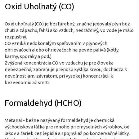
Oxid Uhoľnatý (CO)
Oxid uhoľnatý (CO) je bezfarebný, značne jedovatý plyn bez
chuti a zápachu, ľahší ako vzduch, nedráždivý, vo vode je málo
rozpustný.
CO vzniká nedokonalým spaľovaním v plynových
ohrievačoch alebo ohrievačoch na pevné palivá (kotly,
karmy, sporáky a pod.)
Zvýšená koncentrácia CO vo vzduchu je pre človeka
nebezpečná, zabraňuje prenosu kyslíka krvou, dochádza k
nevoľnostiam, závratom, pri vysokej koncentrácii k
bezvedomiu až smrti.
Formaldehyd (HCHO)
Metanal - bežne nazývaný formaldehyd je chemická
východisková látka pre mnoho priemyselných výrobkov, od
lakov a farieb cez lepidlá a spojivá až po konzervačné látky.