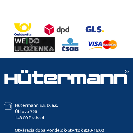
Hütermann E.E.D. a.s.
Úhlová 796
148 00 Praha 4
Otváracia doba Pondelok-Stvrtok 8:30-16:00