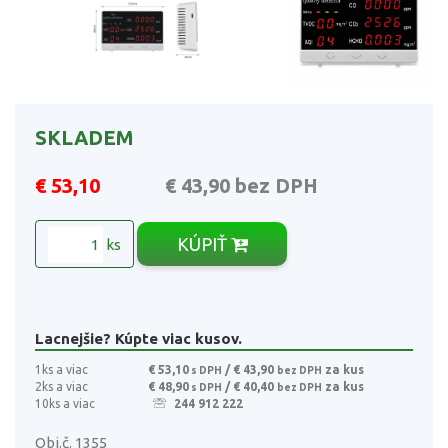
SKLADEM
€ 53,10
€ 43,90
bez DPH
KÚPIŤ
ks
Lacnejšie? Kúpte viac kusov.
1ks a viac
€ 53,10
/ € 43,90
za kus
s DPH
bez DPH
2ks a viac
€ 48,90
/ € 40,40
za kus
s DPH
bez DPH
10ks a viac
244 912 222
Obj.č. 1355