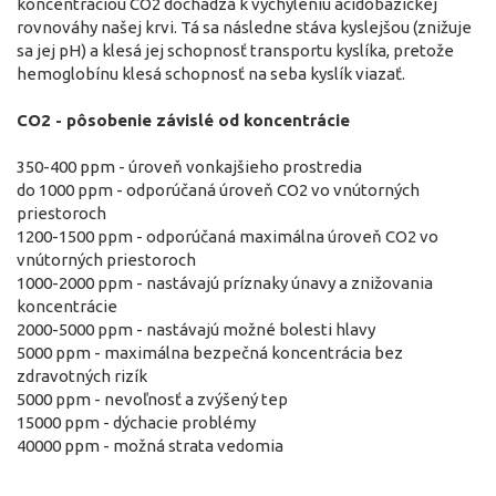
koncentráciou CO2 dochádza k vychýleniu acidobázickej
rovnováhy našej krvi. Tá sa následne stáva kyslejšou (znižuje
sa jej pH) a klesá jej schopnosť transportu kyslíka, pretože
hemoglobínu klesá schopnosť na seba kyslík viazať.
CO2 - pôsobenie závislé od koncentrácie
350-400 ppm - úroveň vonkajšieho prostredia
do 1000 ppm - odporúčaná úroveň CO2 vo vnútorných
priestoroch
1200-1500 ppm - odporúčaná maximálna úroveň CO2 vo
vnútorných priestoroch
1000-2000 ppm - nastávajú príznaky únavy a znižovania
koncentrácie
2000-5000 ppm - nastávajú možné bolesti hlavy
5000 ppm - maximálna bezpečná koncentrácia bez
zdravotných rizík
5000 ppm - nevoľnosť a zvýšený tep
15000 ppm - dýchacie problémy
40000 ppm - možná strata vedomia