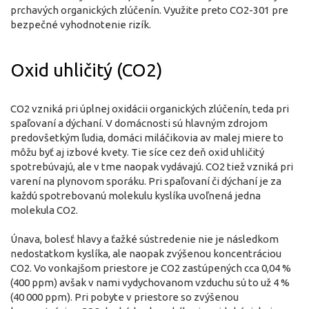
prchavých organických zlúčenín. Využite preto CO2-301 pre
bezpečné vyhodnotenie rizík.
Oxid uhličitý (CO2)
CO2 vzniká pri úplnej oxidácii organických zlúčenín, teda pri
spaľovaní a dýchaní. V domácnosti sú hlavným zdrojom
predovšetkým ľudia, domáci miláčikovia av malej miere to
môžu byť aj izbové kvety. Tie síce cez deň oxid uhličitý
spotrebúvajú, ale v tme naopak vydávajú. CO2 tiež vzniká pri
varení na plynovom sporáku. Pri spaľovaní či dýchaní je za
každú spotrebovanú molekulu kyslíka uvoľnená jedna
molekula CO2.
Únava, bolesť hlavy a ťažké sústredenie nie je následkom
nedostatkom kyslíka, ale naopak zvýšenou koncentráciou
CO2. Vo vonkajšom priestore je CO2 zastúpených cca 0,04 %
(400 ppm) avšak v nami vydychovanom vzduchu sú to už 4 %
(40 000 ppm). Pri pobyte v priestore so zvýšenou