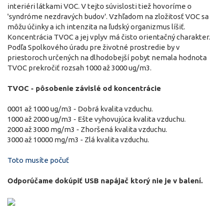
interiéri látkami VOC. V tejto súvislosti tiež hovoríme o
'syndróme nezdravých budov'. Vzhľadom na zložitosť VOC sa
môžu účinky a ich intenzita na ľudský organizmus líšiť.
Koncentrácia TVOC a jej vplyv má čisto orientačný charakter.
Podľa Spolkového úradu pre životné prostredie by v
priestoroch určených na dlhodobejší pobyt nemala hodnota
TVOC prekročiť rozsah 1000 až 3000 ug/m3.
TVOC - pôsobenie závislé od koncentrácie
0001 až 1000 ug/m3 - Dobrá kvalita vzduchu.
1000 až 2000 ug/m3 - Ešte vyhovujúca kvalita vzduchu.
2000 až 3000 mg/m3 - Zhoršená kvalita vzduchu.
3000 až 10000 mg/m3 - Zlá kvalita vzduchu.
Toto musíte počuť
Odporúčame dokúpiť USB napájač ktorý nie je v balení.