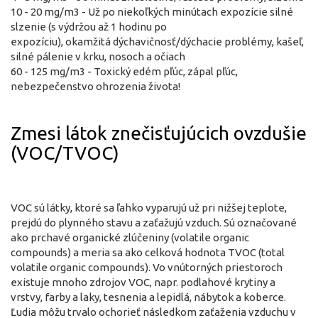
10 - 20 mg/m3 - Už po niekoľkých minútach expozície silné
slzenie (s výdržou až 1 hodinu po
expozíciu), okamžitá dýchavičnosť/dýchacie problémy, kašeľ,
silné pálenie v krku, nosoch a očiach
60 - 125 mg/m3 - Toxický edém pľúc, zápal pľúc,
nebezpečenstvo ohrozenia života!
Zmesi látok znečisťujúcich ovzdušie
(VOC/TVOC)
VOC sú látky, ktoré sa ľahko vyparujú už pri nižšej teplote,
prejdú do plynného stavu a zaťažujú vzduch. Sú označované
ako prchavé organické zlúčeniny (volatile organic
compounds) a meria sa ako celková hodnota TVOC (total
volatile organic compounds). Vo vnútorných priestoroch
existuje mnoho zdrojov VOC, napr. podlahové krytiny a
vrstvy, farby a laky, tesnenia a lepidlá, nábytok a koberce.
Ľudia môžu trvalo ochorieť následkom zaťaženia vzduchu v