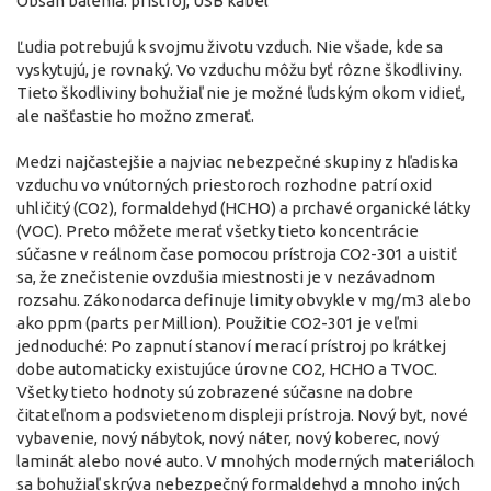
Obsah balenia: prístroj, USB kábel
Ľudia potrebujú k svojmu životu vzduch. Nie všade, kde sa
vyskytujú, je rovnaký. Vo vzduchu môžu byť rôzne škodliviny.
Tieto škodliviny bohužiaľ nie je možné ľudským okom vidieť,
ale našťastie ho možno zmerať.
Medzi najčastejšie a najviac nebezpečné skupiny z hľadiska
vzduchu vo vnútorných priestoroch rozhodne patrí oxid
uhličitý (CO2), formaldehyd (HCHO) a prchavé organické látky
(VOC). Preto môžete merať všetky tieto koncentrácie
súčasne v reálnom čase pomocou prístroja CO2-301 a uistiť
sa, že znečistenie ovzdušia miestnosti je v nezávadnom
rozsahu. Zákonodarca definuje limity obvykle v mg/m3 alebo
ako ppm (parts per Million). Použitie CO2-301 je veľmi
jednoduché: Po zapnutí stanoví merací prístroj po krátkej
dobe automaticky existujúce úrovne CO2, HCHO a TVOC.
Všetky tieto hodnoty sú zobrazené súčasne na dobre
čitateľnom a podsvietenom displeji prístroja. Nový byt, nové
vybavenie, nový nábytok, nový náter, nový koberec, nový
laminát alebo nové auto. V mnohých moderných materiáloch
sa bohužiaľ skrýva nebezpečný formaldehyd a mnoho iných