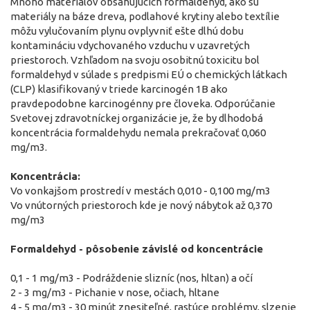
Mnoho materiálov obsahujúcich formaldehyd, ako sú
materiály na báze dreva, podlahové krytiny alebo textílie
môžu vylučovaním plynu ovplyvniť ešte dlhú dobu
kontamináciu vdychovaného vzduchu v uzavretých
priestoroch. Vzhľadom na svoju osobitnú toxicitu bol
formaldehyd v súlade s predpismi EÚ o chemických látkach
(CLP) klasifikovaný v triede karcinogén 1B ako
pravdepodobne karcinogénny pre človeka. Odporúčanie
Svetovej zdravotníckej organizácie je, že by dlhodobá
koncentrácia formaldehydu nemala prekračovať 0,060
mg/m3.
Koncentrácia:
Vo vonkajšom prostredí v mestách 0,010 - 0,100 mg/m3
Vo vnútorných priestoroch kde je nový nábytok až 0,370
mg/m3
Formaldehyd - pôsobenie závislé od koncentrácie
0,1 - 1 mg/m3 - Podráždenie slizníc (nos, hltan) a očí
2 - 3 mg/m3 - Pichanie v nose, očiach, hltane
4 - 5 mg/m3 - 30 minút znesiteľné, rastúce problémy, slzenie