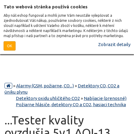
Tato webová stránka používá cookies
Aby náš eshop fungoval a mohli jsme Vám neustále vylepšovat a
zjednodušovat Váš nákup, používáme soubory cookies, některé z nich
slouží například k udržení Vašeho zboží v košíku, některé k měření
návštěvnosti a některé například k marketingu. K některým z těchto údajů
mají přístup i naši partneři a to zejména právě pro potřeby marketingu.
Zobrazit detaily
OK
»
Alarmy (GSM, požiarne, CO...)
»
Detektory CO, CO2 a
úniku plynu
Detektory oxidu uhličitého CO2
»
Nabíjacie (prenosné)
Požiarne hlásiče, detektory CO a CO2, hasiaci technika
...Tester kvality
ovzdušia 5v1 AQI-13