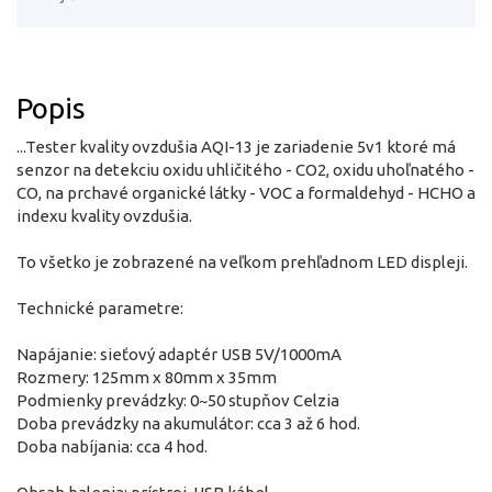
Popis
...Tester kvality ovzdušia AQI-13 je zariadenie 5v1 ktoré má
senzor na detekciu oxidu uhličitého - CO2, oxidu uhoľnatého -
CO, na prchavé organické látky - VOC a formaldehyd - HCHO a
indexu kvality ovzdušia.
To všetko je zobrazené na veľkom prehľadnom LED displeji.
Technické parametre:
Napájanie: sieťový adaptér USB 5V/1000mA
Rozmery: 125mm x 80mm x 35mm
Podmienky prevádzky: 0~50 stupňov Celzia
Doba prevádzky na akumulátor: cca 3 až 6 hod.
Doba nabíjania: cca 4 hod.