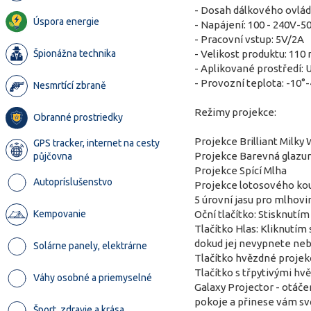
- Dosah dálkového ovládá
Úspora energie
- Napájení: 100 - 240V-5
- Pracovní vstup: 5V/2A
- Velikost produktu: 1
Špionážna technika
- Aplikované prostředí: 
- Provozní teplota: -10°-
Nesmrtící zbraně
Režimy projekce:
Obranné prostriedky
Projekce Brilliant Milky
GPS tracker, internet na cesty
Projekce Barevná glazu
půjčovna
Projekce Spící Mlha
Autopríslušenstvo
Projekce lotosového ko
5 úrovní jasu pro mlhovi
Oční tlačítko: Stisknutí
Kempovanie
Tlačítko Hlas: Kliknutím
dokud jej nevypnete neb
Solárne panely, elektrárne
Tlačítko hvězdné projek
Tlačítko s třpytivými hv
Váhy osobné a priemyselné
Galaxy Projector - otáče
pokoje a přinese vám svě
Šport, zdravie a krása