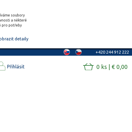
žíváme soubory
ěvnosti a některé
vě pro potřeby
obrazit detaily
+420 244 912 222
0 ks | € 0,00
Přihlásit