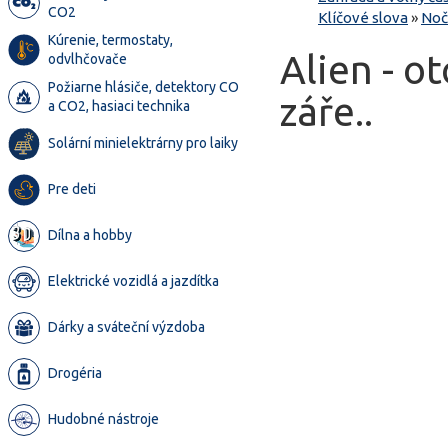
CO2
Klíčové slova
»
Noč
Kúrenie, termostaty,
Alien - o
odvlhčovače
Požiarne hlásiče, detektory CO
záře..
a CO2, hasiaci technika
Solární minielektrárny pro laiky
Pre deti
Dílna a hobby
Elektrické vozidlá a jazdítka
Dárky a sváteční výzdoba
Drogéria
Hudobné nástroje