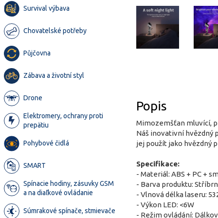
Survival výbava
Chovatelské potřeby
Půjčovna
Zábava a životní styl
Drone
Popis
Elektromery, ochrany proti
Mimozemšťan mluvící, pro
prepätiu
Náš inovativní hvězdný p
jej použít jako hvězdný p
Pohybové čidlá
Specifikace:
SMART
- Materiál: ABS + PC + sm
Spínacie hodiny, zásuvky GSM
- Barva produktu: Stříbr
a na diaľkové ovládanie
- Vlnová délka laseru: 5
- Výkon LED: <6W
Súmrakové spínače, stmievače
- Režim ovládání: Dálkov