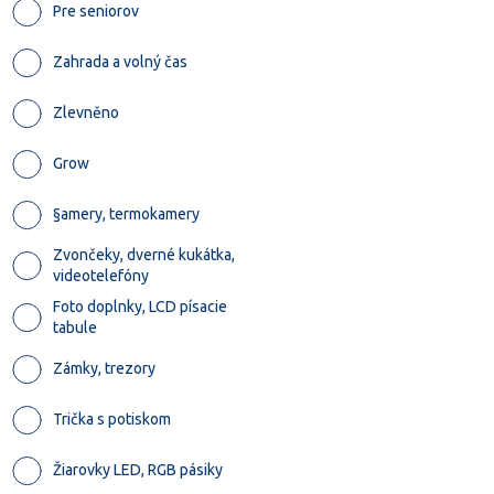
Pre seniorov
Zahrada a volný čas
Zlevněno
Grow
§amery, termokamery
Zvončeky, dverné kukátka,
videotelefóny
Foto doplnky, LCD písacie
tabule
Zámky, trezory
Trička s potiskom
Žiarovky LED, RGB pásiky