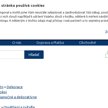
 stránka používá cookies
ungoval a mohli jsme Vám neustále vylepšovat a zjednodušovat Váš nákup, pou
z nich slouží například k udržení Vašeho zboží v košíku, některé k měření návšt
etingu. K některým z těchto údajů mají přístup i naši partneři a to zejména prá
Z
O nás
Doprava a Platba
Obchodné
podmienky
Blog
Kariéra
Hľadať
én
»
Dekorace
okoj
ianočné a dekoratívne
s
»
Osvětlení a svítidla