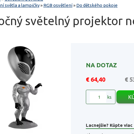
ní světla a lampičky
»
RGB osvětlení
»
Do dětského pokoje
točný světelný projektor n
NA DOTAZ
€ 64,40
€ 5
K
ks
Lacnejšie? Kúpte viac