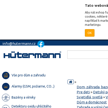
Tato webová
Aby náš eshop f
cookies, některé 
například k mark
marketingu.
OK
info@hutermann.cz
Vše pro dům a zahradu
»
Alarmy (GSM, požiarne, CO...)
Dom, záhrada, baz
Pre deti
»
Detský p
Svietidlá, svetlá
»
V
Bazény a vírivky
Dům a domácnost
Detektory oxidu uhličitého
Zahrada a volný ča