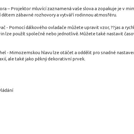
ora – Projektor mluvící zaznamená vaše slova a zopakuje je v mi
ší dětem zábavné rozhovory a vytváří rodinnou atmosféru.
ač - Pomocí dálkového ovladače můžete upravit vzor, ??jas a rychl
 lze použít společně nebo jednotlivě. Můžete také nastavit časov
úhel - Mimozemskou hlavu lze otáčet a oddělit pro snadné nastave
xií, ale také jako pěkný dekorativní prvek.
vládání