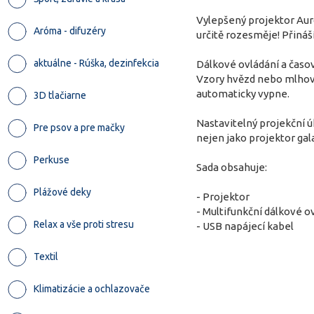
Vylepšený projektor Aur
Aróma - difuzéry
určitě rozesměje! Přiná
aktuálne - Rúška, dezinfekcia
Dálkové ovládání a časov
Vzory hvězd nebo mlhovin
automaticky vypne.
3D tlačiarne
Nastavitelný projekční 
Pre psov a pre mačky
nejen jako projektor gala
Perkuse
Sada obsahuje:
Plážové deky
- Projektor
- Multifunkční dálkové o
Relax a vše proti stresu
- USB napájecí kabel
Textil
Klimatizácie a ochlazovače