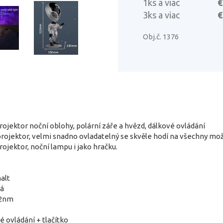
1ks a viac
€
3ks a viac
€
Obj.č. 1376
jektor noční oblohy, polární záře a hvězd, dálkové ovládání
rojektor, velmi snadno ovladatelný se skvěle hodí na všechny možn
rojektor, noční lampu i jako hračku.
alt
ná
32nm
é ovládání + tlačítko