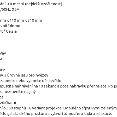
ní: < 8 metrů (nejdelší vzdálenost)
0/60Hz 0,5A
10 mm x 110 mm x 310 mm
Uvnitř domu
45° Celsia
 Way
ra
uře
ny, 3 úrovně jasu pro hvězdy
m zapnete nebo vypnete oční světlo.
 spustíte nahrávání na 10 sekund a poté nahrávku přehrajete. Po 
o nezměníte na jiný.
ce
ězdičkami
ní o 360 stupňů - 8 variant projekce. Doplněno třpytivými zelený
tlo galaktického prostoru a vytvoří atmosféru klidu a relaxace.