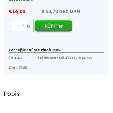
€ 65,00
€ 53,70
bez DPH
KÚPIŤ
ks
Lacnejšie? Kúpte viac kusov.
1ks a viac
€ 65,00
/ € 53,70
za kus
s DPH
bez DPH
Obj.č. 2368
Popis