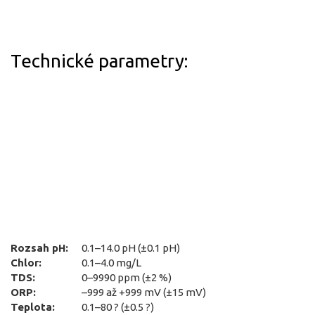
Technické parametry:
Rozsah pH:
0.1–14.0 pH (±0.1 pH)
Chlor:
0.1–4.0 mg/L
TDS:
0–9990 ppm (±2 %)
ORP:
–999 až +999 mV (±15 mV)
Teplota:
0.1–80 ? (±0.5 ?)