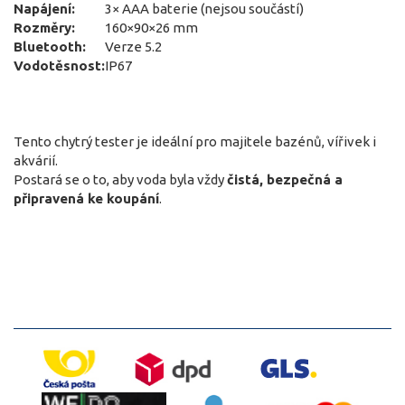
Napájení:
3× AAA baterie (nejsou součástí)
Rozměry:
160×90×26 mm
Bluetooth:
Verze 5.2
Vodotěsnost:
IP67
Tento chytrý tester je ideální pro majitele bazénů, vířivek i
akvárií.
Postará se o to, aby voda byla vždy
čistá, bezpečná a
připravená ke koupání
.