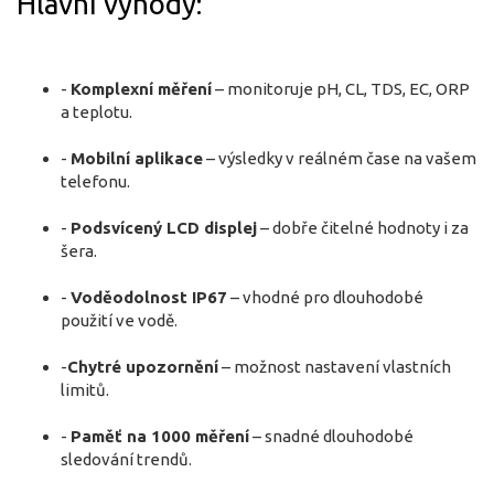
Hlavní výhody:
-
Komplexní měření
– monitoruje pH, CL, TDS, EC, ORP
a teplotu.
-
Mobilní aplikace
– výsledky v reálném čase na vašem
telefonu.
-
Podsvícený LCD displej
– dobře čitelné hodnoty i za
šera.
-
Voděodolnost IP67
– vhodné pro dlouhodobé
použití ve vodě.
-
Chytré upozornění
– možnost nastavení vlastních
limitů.
-
Paměť na 1000 měření
– snadné dlouhodobé
sledování trendů.