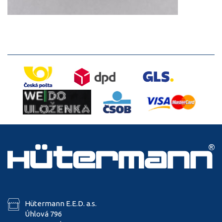
Hütermann E.E.D. a.s.
Úhlová 796