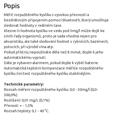
Popis
Měřič rozpuštěného kyslíku s vysokou přesností a
bezdrátovým připojením pomocí bluetooth, který umožňuje
sledovat hodnoty v reálném čase.
Klesne-li hodnota kyslíku ve vedu pod 5mg/l může dojít ke
smrti řady organismů, proto je sada vhodná nejen pro
akvaristiku, ale také sledování hodnot v rybnících, bazénech,
potocích, při výrobě vína atp.
Pokud přístroj nepoužíváte déle než 8 minut, dojde k jeho
automatickému vypnutí.
Dále je vybaven alarmem, pokud dojde k vybití baterie.
Automatická teplotní kompenzace měřiče rozpuštěného
kyslíku činí test rozpuštěného kyslíku stabilnějším.
Technické parametry:
Rozsah měření rozpuštěného kyslíku: 0,0 - 30mg/l (0,0-
300,0%)
Rozlišení: 0,01 mg/L (0,1%)
Přenost: + - 1,5%
Rozsah teploty: 0,1 - 40 °C.