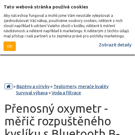
Tato webová stránka používá cookies
Aby náš eshop fungoval a mohli jsme Vám neustále vylepšovat a
zjednodušovat Váš nákup, používáme soubory cookies, některé z nich
slouží například k udržení Vašeho zboží v košíku, některé k měření
návštěvnosti a některé například k marketingu. K některým z těchto údajů
mají přístup i naši partneři a to zejména právě pro potřeby marketingu.
Zobrazit detaily
OK
»
Bazény a vírivky
»
Teplomery, merače kvality
Survival výbava
»
Voda a filtrace
Přenosný oxymetr -
měřič rozpuštěného
kyslíku s Bluetooth B-