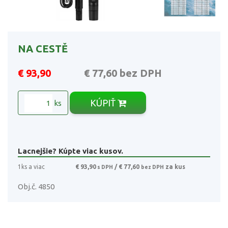
NA CESTĚ
€ 93,90
€ 77,60
bez DPH
KÚPIŤ
ks
Lacnejšie? Kúpte viac kusov.
1ks a viac
€ 93,90
/ € 77,60
za kus
s DPH
bez DPH
Obj.č. 4850