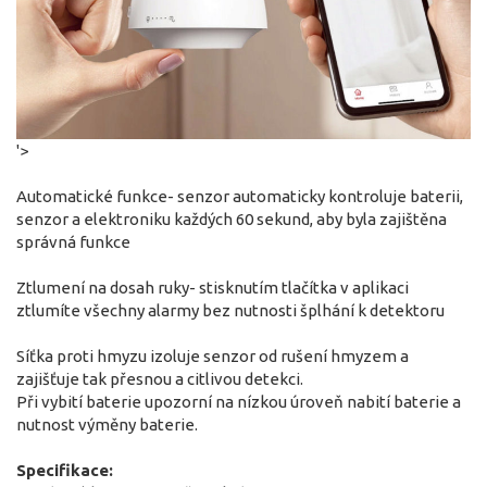
'>
Automatické funkce- senzor automaticky kontroluje baterii,
senzor a elektroniku každých 60 sekund, aby byla zajištěna
správná funkce
Ztlumení na dosah ruky- stisknutím tlačítka v aplikaci
ztlumíte všechny alarmy bez nutnosti šplhání k detektoru
Síťka proti hmyzu izoluje senzor od rušení hmyzem a
zajišťuje tak přesnou a citlivou detekci.
Při vybití baterie upozorní na nízkou úroveň nabití baterie a
nutnost výměny baterie.
Specifikace: