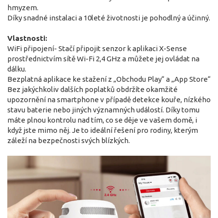
hmyzem.
Díky snadné instalaci a 10leté životnosti je pohodlný a účinný.
Vlastnosti:
WiFi připojení- Stačí připojit senzor k aplikaci X-Sense
prostřednictvím sítě Wi-Fi 2,4 GHz a můžete jej ovládat na
dálku.
Bezplatná aplikace ke stažení z „Obchodu Play“ a „App Store“
Bez jakýchkoliv dalších poplatků obdržíte okamžité
upozornění na smartphone v případě detekce kouře, nízkého
stavu baterie nebo jiných významných událostí. Díky tomu
máte plnou kontrolu nad tím, co se děje ve vašem domě, i
když jste mimo něj. Je to ideální řešení pro rodiny, kterým
záleží na bezpečnosti svých blízkých.