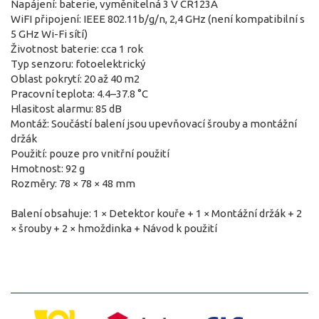
Napájení: baterie, vyměnitelná 3 V CR123A
WiFI připojení: IEEE 802.11b/g/n, 2,4 GHz (není kompatibilní s
5 GHz Wi-Fi sítí)
Životnost baterie: cca 1 rok
Typ senzoru: fotoelektrický
Oblast pokrytí: 20 až 40 m2
Pracovní teplota: 4.4–37.8 °C
Hlasitost alarmu: 85 dB
Montáž: Součástí balení jsou upevňovací šrouby a montážní
držák
Použití: pouze pro vnitřní použití
Hmotnost: 92 g
Rozměry: 78 × 78 × 48 mm
Balení obsahuje: 1 × Detektor kouře + 1 × Montážní držák + 2
× šrouby + 2 × hmoždinka + Návod k použití