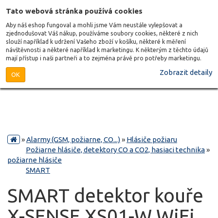
Tato webová stránka používá cookies
Aby náš eshop fungoval a mohli jsme Vám neustále vylepšovat a
zjednodušovat Váš nákup, používáme soubory cookies, některé z nich
slouží například k udržení Vašeho zboží v košíku, některé k měření
návštěvnosti a některé například k marketingu. K některým z těchto údajů
mají přístup i naši partneři a to zejména právě pro potřeby marketingu.
Zobrazit detaily
OK
»
Alarmy (GSM, požiarne, CO...)
»
Hlásiče požiaru
Požiarne hlásiče, detektory CO a CO2, hasiaci technika
»
požiarne hlásiče
SMART
SMART detektor kouře
X-SENSE XS01-W WiFi