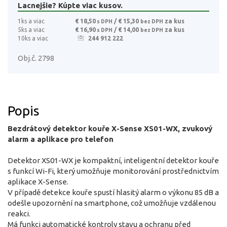
Lacnejšie? Kúpte viac kusov.
1ks a viac
€ 18,50
/ € 15,30
za kus
s DPH
bez DPH
5ks a viac
€ 16,90
/ € 14,00
za kus
s DPH
bez DPH
10ks a viac
244 912 222
Obj.č. 2798
Popis
Bezdrátový detektor kouře X-Sense XS01-WX, zvukový
alarm a aplikace pro telefon
Detektor XS01-WX je kompaktní, inteligentní detektor kouře
s funkcí Wi-Fi, který umožňuje monitorování prostřednictvím
aplikace X-Sense.
V případě detekce kouře spustí hlasitý alarm o výkonu 85 dB a
odešle upozornění na smartphone, což umožňuje vzdálenou
reakci.
Má funkci automatické kontroly stavu a ochranu před