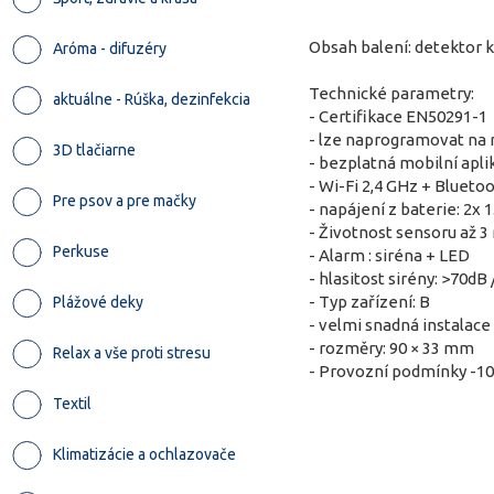
Obsah balení: detektor 
Aróma - difuzéry
Technické parametry:
aktuálne - Rúška, dezinfekcia
- Certifikace EN50291-1
- lze naprogramovat na 
3D tlačiarne
- bezplatná mobilní apli
- Wi-Fi 2,4 GHz + Bluetoo
Pre psov a pre mačky
- napájení z baterie: 2x 
- Životnost sensoru až 3
Perkuse
- Alarm : siréna + LED
- hlasitost sirény: >70dB
- Typ zařízení: B
Plážové deky
- velmi snadná instalace
- rozměry: 90 × 33 mm
Relax a vše proti stresu
- Provozní podmínky -10
Textil
Klimatizácie a ochlazovače