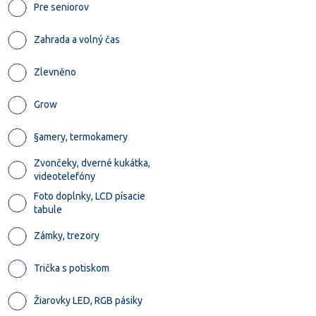
Pre seniorov
Zahrada a volný čas
Zlevněno
Grow
§amery, termokamery
Zvončeky, dverné kukátka,
videotelefóny
Foto doplnky, LCD písacie
tabule
Zámky, trezory
Trička s potiskom
Žiarovky LED, RGB pásiky