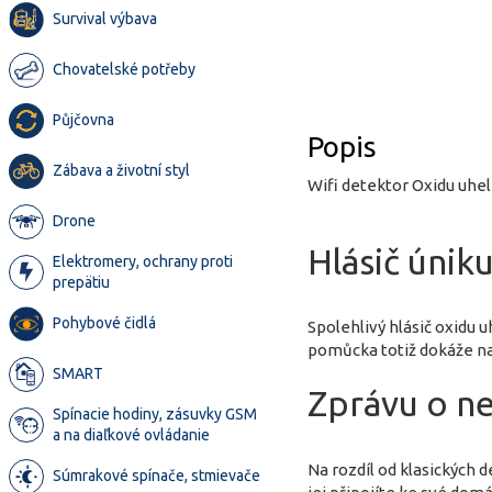
Survival výbava
Chovatelské potřeby
Půjčovna
Popis
Zábava a životní styl
Wifi detektor Oxidu uhe
Drone
Hlásič únik
Elektromery, ochrany proti
prepätiu
Pohybové čidlá
Spolehlivý hlásič oxidu 
pomůcka totiž dokáže na
SMART
Zprávu o n
Spínacie hodiny, zásuvky GSM
a na diaľkové ovládanie
Na rozdíl od klasických
Súmrakové spínače, stmievače