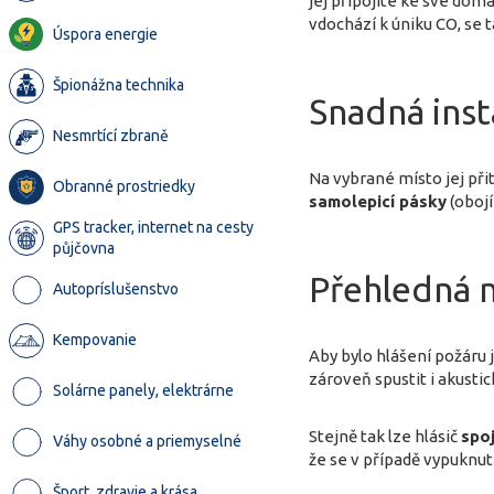
jej připojíte ke své dom
vdochází k úniku CO, se 
Úspora energie
Špionážna technika
Snadná inst
Nesmrtící zbraně
Na vybrané místo jej při
Obranné prostriedky
samolepicí pásky
(obojí
GPS tracker, internet na cesty
půjčovna
Přehledná m
Autopríslušenstvo
Kempovanie
Aby bylo hlášení požáru 
zároveň spustit i akusti
Solárne panely, elektrárne
Stejně tak lze hlásič
spoj
Váhy osobné a priemyselné
že se v případě vypuknut
Šport, zdravie a krása