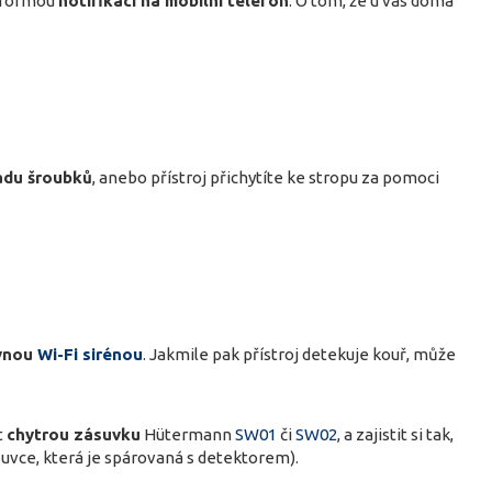
i formou
notifikací na mobilní telefon
. O tom, že u vás doma
adu šroubků
, anebo přístroj přichytíte ke stropu za pomoci
avnou
Wi-Fi sirénou
. Jakmile pak přístroj detekuje kouř, může
t
chytrou zásuvku
Hütermann
SW01
či
SW02
, a zajistit si tak,
suvce, která je spárovaná s detektorem).