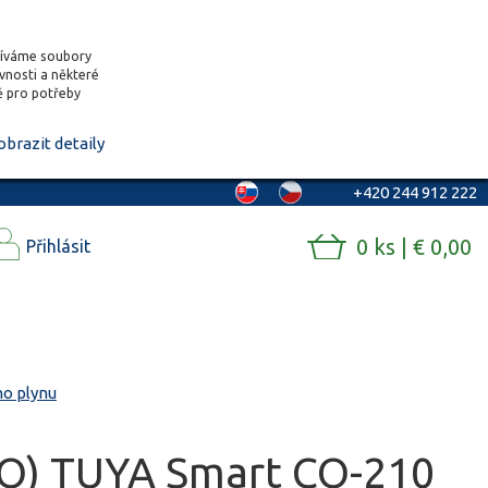
žíváme soubory
ěvnosti a některé
vě pro potřeby
obrazit detaily
+420 244 912 222
0 ks | € 0,00
Přihlásit
o plynu
CO) TUYA Smart CO-210