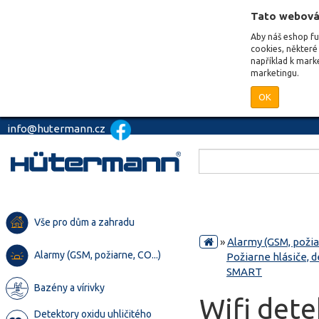
Tato webová
Aby náš eshop f
cookies, některé 
například k mark
marketingu.
OK
info@hutermann.cz
Vše pro dům a zahradu
»
Alarmy (GSM, požiar
Alarmy (GSM, požiarne, CO...)
Požiarne hlásiče, d
SMART
Bazény a vírivky
Wifi det
Detektory oxidu uhličitého