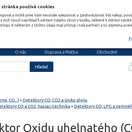
 stránka používá cookies
ungoval a mohli jsme Vám neustále vylepšovat a zjednodušovat Váš nákup, pou
z nich slouží například k udržení Vašeho zboží v košíku, některé k měření návšt
etingu. K některým z těchto údajů mají přístup i naši partneři a to zejména prá
Z
O nás
Doprava a Platba
Obchodné
podmienky
Blog
Kariéra
Hľadať
ne, CO...)
»
Detektory CO, CO2 a úniku plynu
etektory CO a CO2, hasiaci technika
»
Detektory CO, LPG a zemnéh
ektor Oxidu uhelnatého (