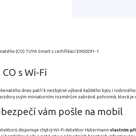
lnatého (CO) TUYA Smart s certifikací EN50291-1
u CO s Wi-Fi
uhlenatého dnes patří k nezbytné výbavě každého bytu i rodinného
vzdory svým miniaturním rozměrům zabránit pohromě, která je m
ebezpečí vám pošle na mobil
 detektorů disponuje chytrý Wi-Fi detektor Hütermann
vlastním př