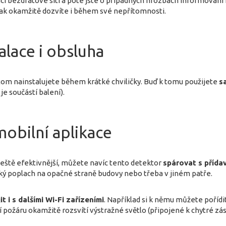
ácí bezdrátové síti a poté jste o případných hrozbách informován
tak okamžitě dozvíte i během své nepřítomnosti.
alace i obsluha
tom nainstalujete během krátké chviličky. Buď k tomu použijete
s
 je součástí balení).
obilní aplikace
ještě efektivnější, můžete navíc tento detektor
spárovat s příd
cký poplach na opačné straně budovy nebo třeba v jiném patře.
it i s dalšími Wi-Fi zařízeními
. Například si k němu můžete pořídi
í požáru okamžitě rozsvítí výstražné světlo (připojené k chytré zá