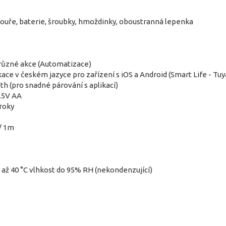
kouře, baterie, šroubky, hmoždinky, oboustranná lepenka
různé akce (Automatizace)
kace v českém jazyce pro zařízení s iOS a Android (Smart Life - Tuy
th (pro snadné párování s aplikací)
1.5V AA
 roky
 / 1m
 až 40 °C vlhkost do 95% RH (nekondenzující)