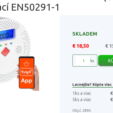
kací EN50291-1
SKLADEM
€ 18,50
€ 1
K
ks
Lacnejšie? Kúpte viac
1ks a viac
€
5ks a viac
€
Obj.č. 2890