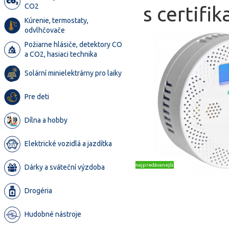
CO2
s certifi
Kúrenie, termostaty,
odvlhčovače
Požiarne hlásiče, detektory CO
a CO2, hasiaci technika
Solární minielektrárny pro laiky
Pre deti
Dílna a hobby
Elektrické vozidlá a jazdítka
najpredávanejšie
Dárky a sváteční výzdoba
Drogéria
Hudobné nástroje