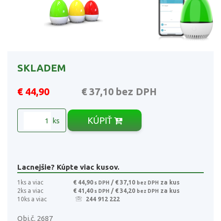
SKLADEM
€ 44,90
€ 37,10
bez DPH
KÚPIŤ
ks
Lacnejšie? Kúpte viac kusov.
1ks a viac
€ 44,90
/ € 37,10
za kus
s DPH
bez DPH
2ks a viac
€ 41,40
/ € 34,20
za kus
s DPH
bez DPH
10ks a viac
244 912 222
Obj.č. 2687