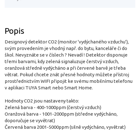
Popis
Designový detektor CO2 (monitor 'vydýchaného vzduchu'),
svým provedením je vhodný např. do bytu, kanceláře či do
škol. Nevyznáte se v číslech ? Nevadí ! Detektor disponuje
třemi barvami, kdy zelená signaluzuje čerstvý vzduch,
oranžová středně vydýcháno a při červené barvě je třeba
větrat. Pokud chcete znát přesné hodnoty můžete přístroj
prostřednictvím WIFI připojit ke svému mobilnímu telefonu
v aplikaci TUYA Smart nebo Smart Home.
Hodnoty CO2 jsou nastaveny takto:
Zelená barva - 400-1000ppm (čerstvý vzduch)
Oranžová barva - 1001-2000ppm (středne vydýcháno,
doporučuje se vyvětrat)
Červená barva 2001-5000ppm (silně vydýcháno, vyvětrat)