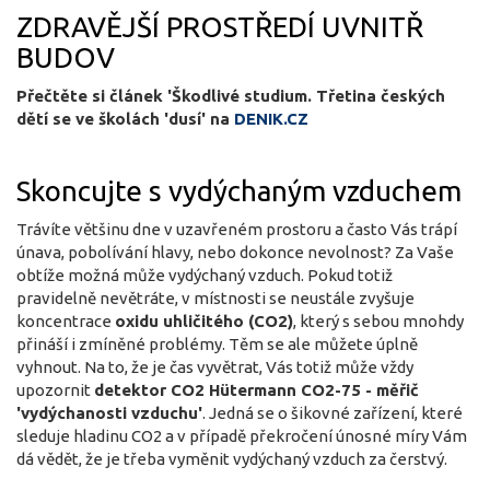
ZDRAVĚJŠÍ PROSTŘEDÍ UVNITŘ
BUDOV
Přečtěte si článek 'Škodlivé studium. Třetina českých
dětí se ve školách 'dusí' na
DENIK.CZ
Skoncujte s vydýchaným vzduchem
Trávíte většinu dne v uzavřeném prostoru a často Vás trápí
únava, pobolívání hlavy, nebo dokonce nevolnost? Za Vaše
obtíže možná může vydýchaný vzduch. Pokud totiž
pravidelně nevětráte, v místnosti se neustále zvyšuje
koncentrace
oxidu uhličitého (CO2)
, který s sebou mnohdy
přináší i zmíněné problémy. Těm se ale můžete úplně
vyhnout. Na to, že je čas vyvětrat, Vás totiž může vždy
upozornit
detektor CO2 Hütermann CO2-75 - měřič
'vydýchanosti vzduchu'
. Jedná se o šikovné zařízení, které
sleduje hladinu CO2 a v případě překročení únosné míry Vám
dá vědět, že je třeba vyměnit vydýchaný vzduch za čerstvý.