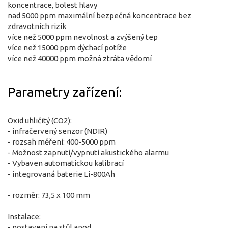
koncentrace, bolest hlavy
nad 5000 ppm maximální bezpečná koncentrace bez
zdravotních rizik
více než 5000 ppm nevolnost a zvýšený tep
více než 15000 ppm dýchací potíže
více než 40000 ppm možná ztráta vědomí
Parametry zařízení:
Oxid uhličitý (CO2):
- infračervený senzor (NDIR)
- rozsah měření: 400-5000 ppm
- Možnost zapnutí/vypnutí akustického alarmu
- Vybaven automatickou kalibrací
- integrovaná baterie Li-800Ah
- rozměr: 73,5 x 100 mm
Instalace:
- postavení na stůl apod.