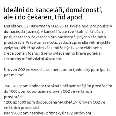
Ideální do kanceláří, domácností,
ale i do čekáren, tříd apod.
Detektor CO2 Hütermann CO2-75 se skvěle hodí pro použití v
domácnosti (ložnici), v kanceláři, ale i ve školních třídách,
posluchárnách, čekárnách pro pacienty či jiných veřejných
prostorech. Právě tam se totiž vzduch zpravidla velmi rychle
vydýchá. Užitečný Vám však může být i v kanceláři nebo
třeba doma v ložnici. S jeho ovládáním si hravě poradí i
technicky méně zdatní uživatelé.
Úroveň CO2 ve vzduchu se měří pomocí jednotky ppm (parts
per million).
350 - 450 ppm hodnota totožná s běžným vnějším prostředím
do 1000 ppm doporučená úroveň CO2 ve vnitřních
prostorách
1200 až 1500 ppm doporučená MAXIMÁLNÍ úroveň CO2 ve
vnitřních prostorách
nad 1500 ppm nastávají příznaky únavy, snižování