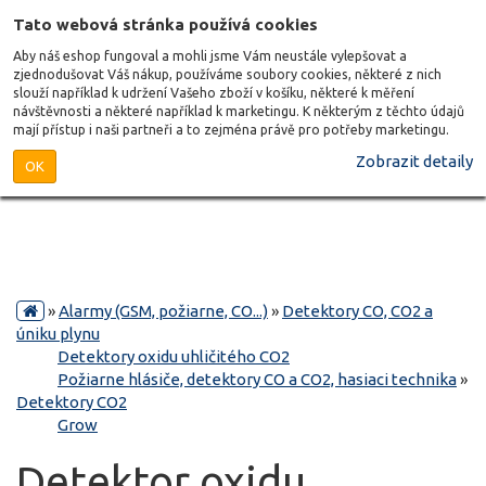
Tato webová stránka používá cookies
Aby náš eshop fungoval a mohli jsme Vám neustále vylepšovat a
zjednodušovat Váš nákup, používáme soubory cookies, některé z nich
slouží například k udržení Vašeho zboží v košíku, některé k měření
návštěvnosti a některé například k marketingu. K některým z těchto údajů
mají přístup i naši partneři a to zejména právě pro potřeby marketingu.
Zobrazit detaily
OK
»
Alarmy (GSM, požiarne, CO...)
»
Detektory CO, CO2 a
úniku plynu
Detektory oxidu uhličitého CO2
Požiarne hlásiče, detektory CO a CO2, hasiaci technika
»
Detektory CO2
Grow
Detektor oxidu