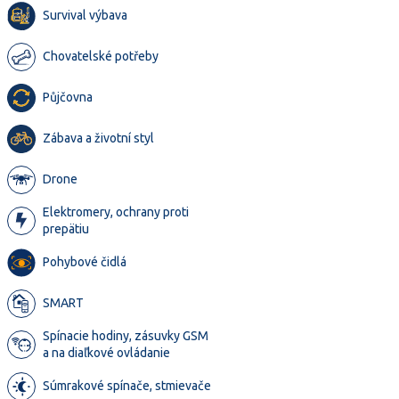
Survival výbava
Chovatelské potřeby
Půjčovna
Zábava a životní styl
Drone
Elektromery, ochrany proti
prepätiu
Pohybové čidlá
SMART
Spínacie hodiny, zásuvky GSM
a na diaľkové ovládanie
Súmrakové spínače, stmievače