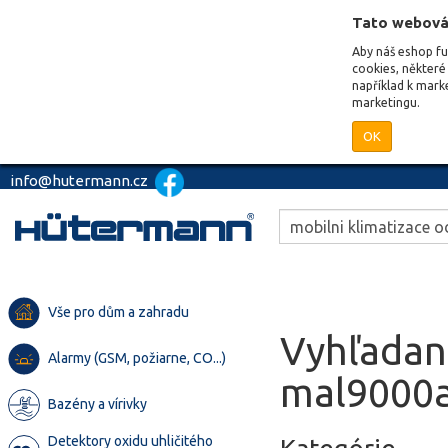
Tato webová
Aby náš eshop f
cookies, některé 
například k mark
marketingu.
OK
info@hutermann.cz
Vše pro dům a zahradu
Vyhľadan
Alarmy (GSM, požiarne, CO...)
mal9000
Bazény a vírivky
Detektory oxidu uhličitého