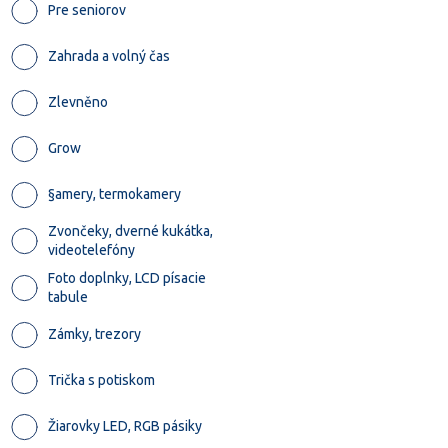
Pre seniorov
Zahrada a volný čas
Zlevněno
Grow
§amery, termokamery
Zvončeky, dverné kukátka,
videotelefóny
Foto doplnky, LCD písacie
tabule
Zámky, trezory
Trička s potiskom
Žiarovky LED, RGB pásiky