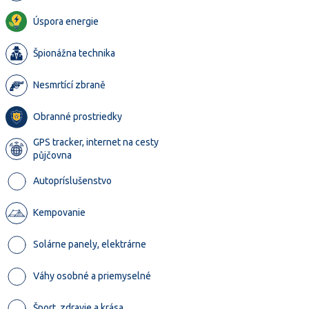
Úspora energie
Špionážna technika
Nesmrtící zbraně
Obranné prostriedky
GPS tracker, internet na cesty
půjčovna
Autopríslušenstvo
Kempovanie
Solárne panely, elektrárne
Váhy osobné a priemyselné
Šport, zdravie a krása