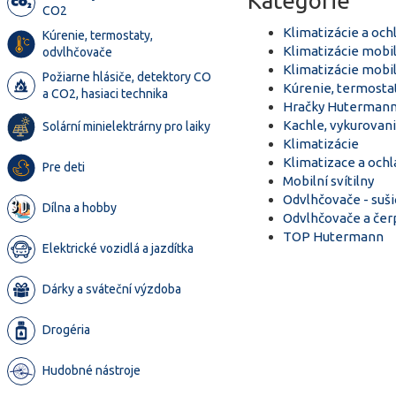
Kategórie
CO2
Klimatizácie a oc
Kúrenie, termostaty,
Klimatizácie mobi
odvlhčovače
Klimatizácie mobi
Požiarne hlásiče, detektory CO
Kúrenie, termosta
a CO2, hasiaci technika
Hračky Huterman
Kachle, vykurovani
Solární minielektrárny pro laiky
Klimatizácie
Klimatizace a och
Pre deti
Mobilní svítilny
Odvlhčovače - suši
Dílna a hobby
Odvlhčovače a čer
TOP Hutermann
Elektrické vozidlá a jazdítka
Dárky a sváteční výzdoba
Drogéria
Hudobné nástroje