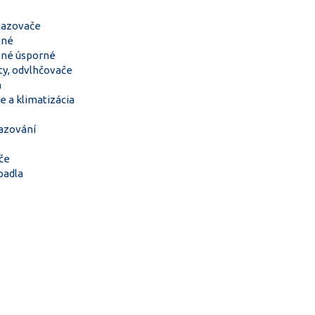
hlazovače
lné
lné úsporné
ty, odvlhčovače
n
e a klimatizácia
lazování
če
padla