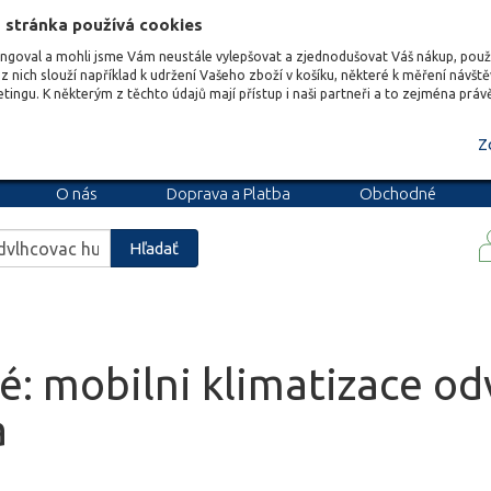
 stránka používá cookies
ungoval a mohli jsme Vám neustále vylepšovat a zjednodušovat Váš nákup, pou
z nich slouží například k udržení Vašeho zboží v košíku, některé k měření návšt
etingu. K některým z těchto údajů mají přístup i naši partneři a to zejména prá
Z
O nás
Doprava a Platba
Obchodné
podmienky
Blog
Kariéra
Hľadať
é: mobilni klimatizace o
a