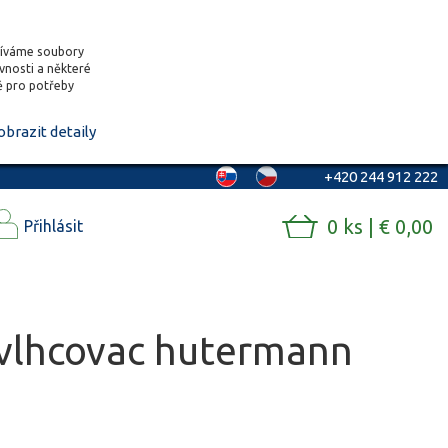
žíváme soubory
ěvnosti a některé
vě pro potřeby
obrazit detaily
+420 244 912 222
0 ks | € 0,00
Přihlásit
dvlhcovac hutermann