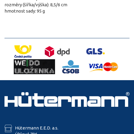
rozměry (šířka/výška): 8,5/6 cm
hmotnost sady: 95 g
Hütermann E.E.D. a.s.