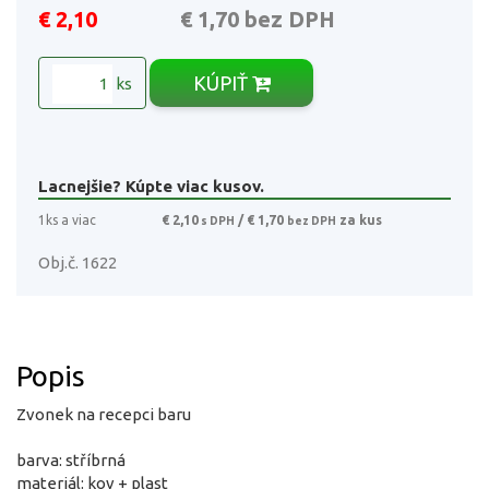
€ 2,10
€ 1,70
bez DPH
KÚPIŤ
ks
Lacnejšie? Kúpte viac kusov.
1ks a viac
€ 2,10
/ € 1,70
za kus
s DPH
bez DPH
Obj.č. 1622
Popis
Zvonek na recepci baru
barva: stříbrná
materiál: kov + plast