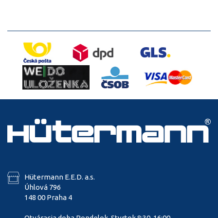
Hütermann E.E.D. a.s.
Úhlová 796
148 00 Praha 4
Otváracia doba Pondelok-Stvrtok 8:30-16:00