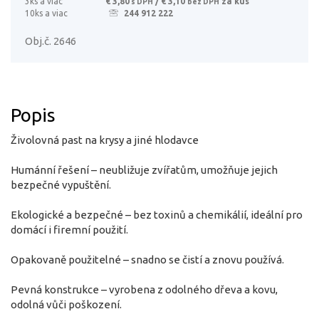
3ks a viac
€ 3,80
/ € 3,10
za kus
s DPH
bez DPH
10ks a viac
244 912 222
Obj.č. 2646
Popis
Živolovná past na krysy a jiné hlodavce
Humánní řešení – neubližuje zvířatům, umožňuje jejich
bezpečné vypuštění.
Ekologické a bezpečné – bez toxinů a chemikálií, ideální pro
domácí i firemní použití.
Opakovaně použitelné – snadno se čistí a znovu používá.
Pevná konstrukce – vyrobena z odolného dřeva a kovu,
odolná vůči poškození.