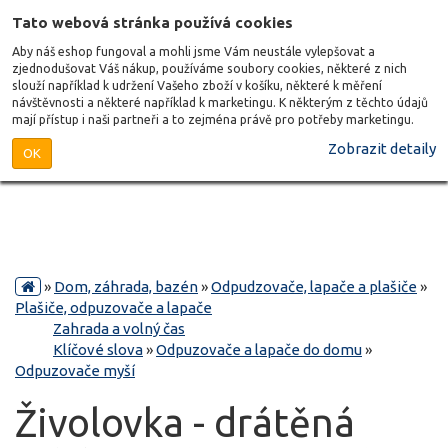
Tato webová stránka používá cookies
Aby náš eshop fungoval a mohli jsme Vám neustále vylepšovat a
zjednodušovat Váš nákup, používáme soubory cookies, některé z nich
slouží například k udržení Vašeho zboží v košíku, některé k měření
návštěvnosti a některé například k marketingu. K některým z těchto údajů
mají přístup i naši partneři a to zejména právě pro potřeby marketingu.
Zobrazit detaily
OK
»
Dom, záhrada, bazén
»
Odpudzovače, lapače a plašiče
»
Plašiče, odpuzovače a lapače
Zahrada a volný čas
Klíčové slova
»
Odpuzovače a lapače do domu
»
Odpuzovače myší
Živolovka - drátěná