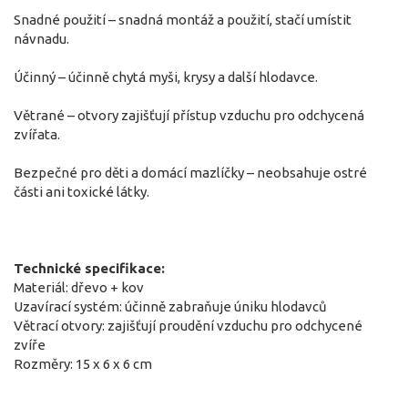
Snadné použití – snadná montáž a použití, stačí umístit
návnadu.
Účinný – účinně chytá myši, krysy a další hlodavce.
Větrané – otvory zajišťují přístup vzduchu pro odchycená
zvířata.
Bezpečné pro děti a domácí mazlíčky – neobsahuje ostré
části ani toxické látky.
Technické specifikace:
Materiál: dřevo + kov
Uzavírací systém: účinně zabraňuje úniku hlodavců
Větrací otvory: zajišťují proudění vzduchu pro odchycené
zvíře
Rozměry: 15 x 6 x 6 cm