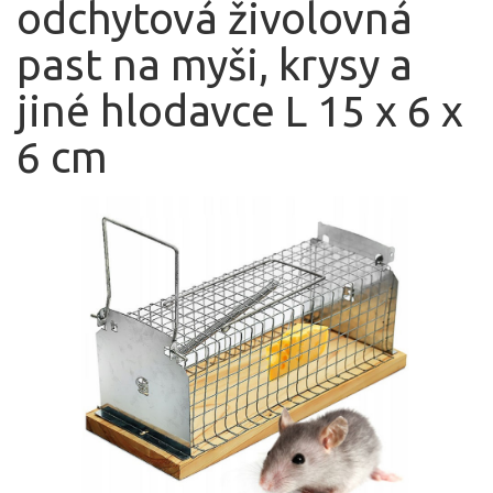
odchytová živolovná
past na myši, krysy a
jiné hlodavce L 15 x 6 x
6 cm