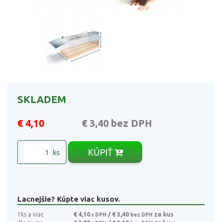
SKLADEM
€ 4,10
€ 3,40
bez DPH
KÚPIŤ
ks
Lacnejšie? Kúpte viac kusov.
1ks a viac
€ 4,10
/ € 3,40
za kus
s DPH
bez DPH