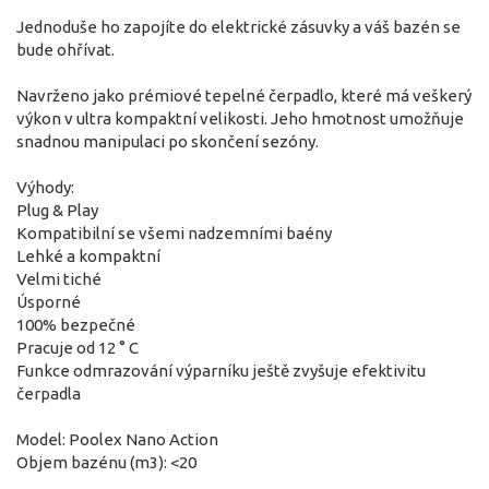
Jednoduše ho zapojíte do elektrické zásuvky a váš bazén se
bude ohřívat.
Navrženo jako prémiové tepelné čerpadlo, které má veškerý
výkon v ultra kompaktní velikosti. Jeho hmotnost umožňuje
snadnou manipulaci po skončení sezóny.
Výhody:
Plug & Play
Kompatibilní se všemi nadzemními baény
Lehké a kompaktní
Velmi tiché
Úsporné
100% bezpečné
Pracuje od 12 ° C
Funkce odmrazování výparníku ještě zvyšuje efektivitu
čerpadla
Model: Poolex Nano Action
Objem bazénu (m3): <20