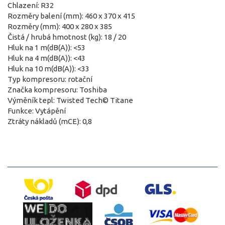
Chlazení: R32
Rozměry balení (mm): 460 x 370 x 415
Rozměry (mm): 400 x 280 x 385
Čistá / hrubá hmotnost (kg): 18 / 20
Hluk na 1 m(dB(A)): <53
Hluk na 4 m(dB(A)): <43
Hluk na 10 m(dB(A)): <33
Typ kompresoru: rotační
Značka kompresoru: Toshiba
Výměník tepl: Twisted Tech© Titane
Funkce: Vytápění
Ztráty nákladů (mCE): 0,8