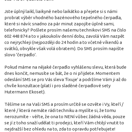
Jste úplný laikl, liaikyně nebo laikátko a přejete si s námi
probrat výběr vhodného bazénového tepelného čerpadla,
které si návíc snadno za pár minut zapojíte úplně sami,
telefonicky? Pošlete prosím našemu technikovi SMS na číslo
602 448 874 a to v jakoukoliv denní dobu, zavolá Vám nazpět
co nejrychleji (nejpozději do 24 hodin a to včetně víkendů a
svátků, obvykle však volá obratem). Do SMS prosím napište
slovo 'čerpadlo'.
Pokud máme na nějaké čerpadlo vyhlášenu slevu, která bude
dnes končit, nemusíte se bát, že o ni přijdete. Momentem
odeslání SMS se pro Vás sleva 'fixuje' a podržíme Vám ji až do
chvíle konzultace (platí i pro sladěné čerpadlové sety
Hutermann Ekoset).
Těšíme se na Vaši SMS a prosím určitě se ozvěte i Vy, kteří /
které / která nemáte rádi techniku a myslíte si, že tomu
nerozumíte - věřte, že ona to NENí vůbec žádná věda, pouze
se jí z toho snaží udělat ti prodejci, kteří Vám chtějí vnutit to
nejdražší bez ohledu na to, zda to opravdu potřebujete!