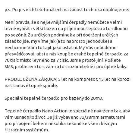
p.s. Po prvních telefonátech na žádost technika doplňujeme:
Není pravda, že s nejlevnějšími čerpadly nemůžete velmi
levně vyhřát i větší bazén na příjemnou teplotu a to i dlouho
po sezóně. Za určitých podmínek a při dodržení určitých
zásad to jde, my víme jak (a to naprosto jednoduše) a
nechceme Vám to tajit jako ostatní. My Vás nebudeme
přesvědčcovat, ať si u nás koupíte drahé tepelné čerpadlo za
70 tisíc místo levného za 7 tisíc. Jsme prostě jiní. Pošlete
SMS, proberem to s vámi a to srozumitelně i pro úplné laiky.
PRODLOUŽENÁ ZÁRUKA: 5 let na kompresor, 15 let na korozi
na titanové topné spirále.
Speciální tepelné čerpadlo pro bazény do 20m3.
Tepelné čerpadlo Nano Action je speciálně navrženo tak, aby
vám usnadnilo život. Je již vybaveno 32/38mm armaturami
pro připojení během několika sekund ke všem běžným
filtračním systémům.