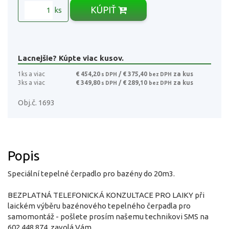
KÚPIŤ
ks
Lacnejšie? Kúpte viac kusov.
1ks a viac
€ 454,20
/ € 375,40
za kus
s DPH
bez DPH
3ks a viac
€ 349,80
/ € 289,10
za kus
s DPH
bez DPH
Obj.č. 1693
Popis
Speciální tepelné čerpadlo pro bazény do 20m3.
BEZPLATNÁ TELEFONICKÁ KONZULTACE PRO LAIKY při
laickém výběru bazénového tepelného čerpadla pro
samomontáž - pošlete prosím našemu technikovi SMS na
602 448 874, zavolá Vám.