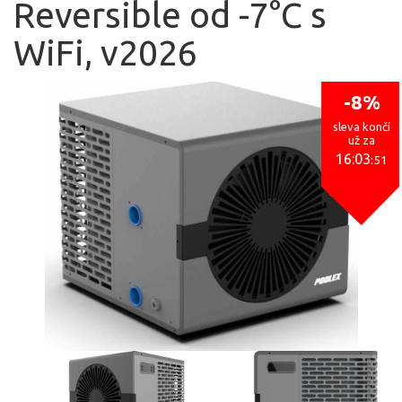
Reversible od -7°C s
WiFi, v2026
-8%
sleva končí
už za
16:03
:50