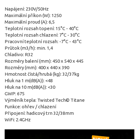
Napájení: 230V/50Hz
Maximální příkon (W): 1250
Maximální proud (A): 6,5
Teplotní rozsah topení: 15°C - 40°C
Teplotní rozsah chlazení: 7°C - 30°C
Pracovní teplotní rozsah: -7°C - 43°C
Průtok (m3/h): min. 1,4
Chladivo: R32
Rozměry balení (mm): 450 x 540 x 445
Rozměry (mm): 400 x 440 x 390
Hmotnost čístá/hrubá (kg): 32/37kg
Hluk na 1 m(dB(A)): <48
Hluk na 10 m(dB(A)): <30
GWP: 675
Výměník tepla: Twisted Tech© Titane
Funkce: ohřev / chlazení
Připojení: hadicový trn 32/38mm
WiFi: 2.4GHz