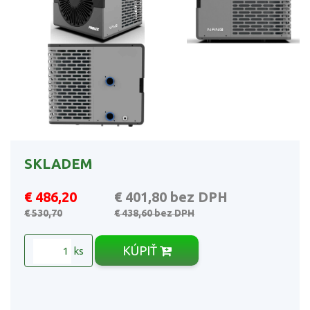
SKLADEM
€ 486,20
€ 401,80
bez DPH
€ 530,70
€ 438,60
bez DPH
KÚPIŤ
ks