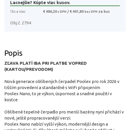
Lacnejšie? Kúpte viac kusov.
1ks a viac
€ 486,20
/ € 401,80
za kus
s DPH
bez DPH
Obj.č. 2794
Popis
ZĽAVA PLATÍ IBA PRI PLATBE VOPRED
(KARTOU/PREVODOM)
Nová generace oblíbených čerpadel Poolex pro rok 2026 v
tišším provedení a standardně s WiFi připojením
Poolex Nano, to je výkon, úspornost a snadné použití v
kostce
Oblíbené tepelné čerpadlo pro menší bazény nyní přichází v
nové, ještě propracovanější verzi.
Poolex Nano nabízí vyšší výkon, modernější design a