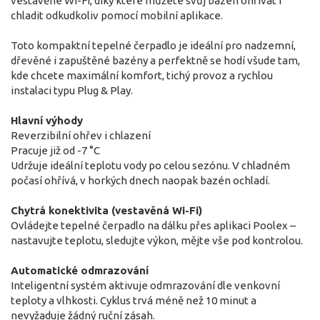
vestavěné Wi-Fi, díky které můžete svůj bazén ohřívat i
chladit odkudkoliv pomocí mobilní aplikace.
Toto kompaktní tepelné čerpadlo je ideální pro nadzemní,
dřevěné i zapuštěné bazény a perfektně se hodí všude tam,
kde chcete maximální komfort, tichý provoz a rychlou
instalaci typu Plug & Play.
Hlavní výhody
Reverzibilní ohřev i chlazení
Pracuje již od -7 °C
Udržuje ideální teplotu vody po celou sezónu. V chladném
počasí ohřívá, v horkých dnech naopak bazén ochladí.
Chytrá konektivita (vestavěná Wi-Fi)
Ovládejte tepelné čerpadlo na dálku přes aplikaci Poolex –
nastavujte teplotu, sledujte výkon, mějte vše pod kontrolou.
Automatické odmrazování
Inteligentní systém aktivuje odmrazování dle venkovní
teploty a vlhkosti. Cyklus trvá méně než 10 minut a
nevyžaduje žádný ruční zásah.