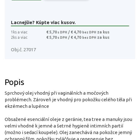
Lacnejšie? Kúpte viac kusov.
1ks a viac
€ 5,70
/ € 4,70
za kus
s DPH
bez DPH
2ks a viac
€ 5,70
/ € 4,70
za kus
s DPH
bez DPH
Obj.č. 27017
Popis
Sprchový olej vhodný při vaginálních a močových
problémech. Zároveň je vhodný pro pokožku celého těla při
ekzémech a lupénce
Obsažené esenciální oleje z geránie, tea tree a manuky jsou
velmi vhodné k jemné a šetrné hygieně intimních partií
(možno i sedací koupele). Olej zanechává na pokožce jemný
ochranný film, pokožku zvláčňuje a regeneruje bez