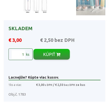
SKLADEM
€ 3,00
€ 2,50
bez DPH
KÚPIŤ
ks
Lacnejšie? Kúpte viac kusov.
1ks a viac
€ 3,00
/ € 2,50
za kus
s DPH
bez DPH
Obj.č. 1783