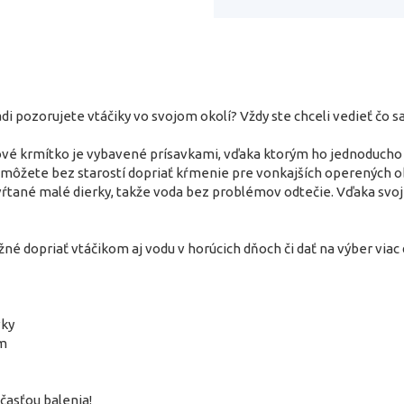
adi pozorujete vtáčiky vo svojom okolí? Vždy ste chceli vedieť čo s
ové krmítko je vybavené prísavkami, vďaka ktorým ho jednoducho u
môžete bez starostí dopriať kŕmenie pre vonkajších operených oby
ŕtané malé dierky, takže voda bez problémov odtečie. Vďaka svo
é dopriať vtáčikom aj vodu v horúcich dňoch či dať na výber viac
vky
cm
účasťou balenia!