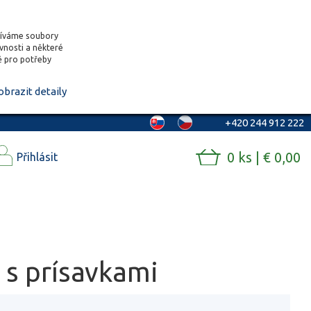
žíváme soubory
ěvnosti a některé
vě pro potřeby
obrazit detaily
+420 244 912 222
0 ks | € 0,00
Přihlásit
 s prísavkami