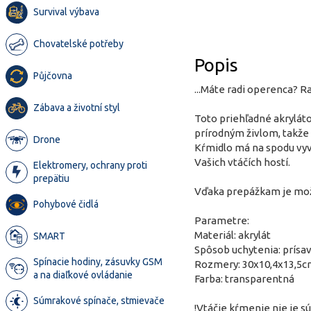
Survival výbava
Chovatelské potřeby
Popis
Půjčovna
...Máte radi operenca? R
Zábava a životní styl
Toto priehľadné akrylát
prírodným živlom, takže 
Drone
Kŕmidlo má na spodu vyv
Vašich vtáčích hostí.
Elektromery, ochrany proti
prepätiu
Vďaka prepážkam je možn
Pohybové čidlá
Parametre:
Materiál: akrylát
SMART
Spôsob uchytenia: prísa
Spínacie hodiny, zásuvky GSM
Rozmery: 30x10,4x13,5
a na diaľkové ovládanie
Farba: transparentná
Súmrakové spínače, stmievače
!Vtáčie kŕmenie nie je s