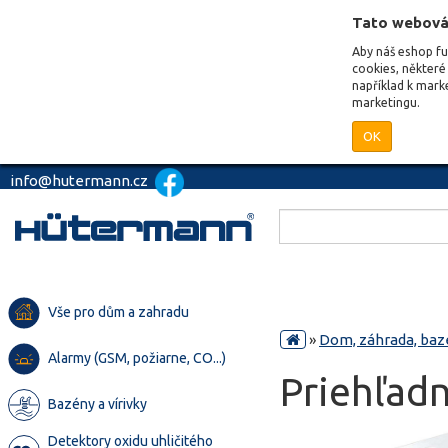
Tato webová
Aby náš eshop f
cookies, některé 
například k mark
marketingu.
OK
info@hutermann.cz
Vše pro dům a zahradu
»
Dom, záhrada, baz
Alarmy (GSM, požiarne, CO...)
Priehľadn
Bazény a vírivky
Detektory oxidu uhličitého