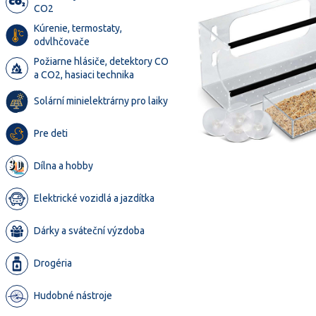
CO2
Kúrenie, termostaty,
odvlhčovače
Požiarne hlásiče, detektory CO
a CO2, hasiaci technika
Solární minielektrárny pro laiky
Pre deti
Dílna a hobby
Elektrické vozidlá a jazdítka
Dárky a sváteční výzdoba
Drogéria
Hudobné nástroje