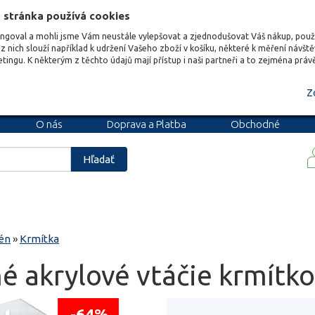
 stránka používá cookies
ungoval a mohli jsme Vám neustále vylepšovat a zjednodušovat Váš nákup, pou
z nich slouží například k udržení Vašeho zboží v košíku, některé k měření návšt
etingu. K některým z těchto údajů mají přístup i naši partneři a to zejména prá
Z
O nás
Doprava a Platba
Obchodné
podmienky
Blog
Kariéra
Hľadať
én
»
Krmítka
é akrylové vtáčie krmítko
-64%