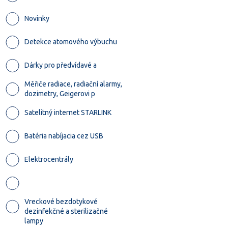
Novinky
Detekce atomového výbuchu
Dárky pro předvídavé a
Měřiče radiace, radiační alarmy,
dozimetry, Geigerovi p
Satelitný internet STARLINK
Batéria nabíjacia cez USB
Elektrocentrály
Vreckové bezdotykové
dezinfekčné a sterilizačné
lampy