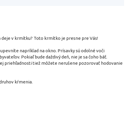
a deje v krmítku? Toto krmítko je presne pre Vás!
pevníte napríklad na okno. Prísavky sú odolné voči
vateľov. Pokiaľ bude daždivý deň, nie je sa čoho báť.
jej priehľadnosti tiež môžete nerušene pozorovať hodovanie
 druhov kŕmenia.