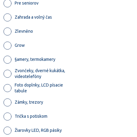
Pre seniorov
Zahrada a volný čas
Zlevněno
Grow
§amery, termokamery
Zvončeky, dverné kukátka,
videotelefóny
Foto doplnky, LCD písacie
tabule
Zámky, trezory
Trička s potiskom
Žiarovky LED, RGB pásiky