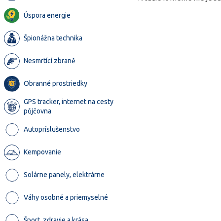
Úspora energie
Špionážna technika
Nesmrtící zbraně
Obranné prostriedky
GPS tracker, internet na cesty
půjčovna
Autopríslušenstvo
Kempovanie
Solárne panely, elektrárne
Váhy osobné a priemyselné
Šport, zdravie a krása