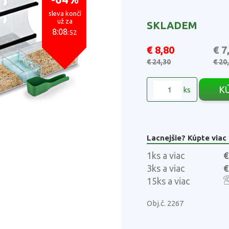
sleva končí
už za
SKLADEM
8:08
:51
€ 8,80
€ 7
€ 24,30
€ 20
K
ks
Lacnejšie? Kúpte viac
1ks a viac
€
3ks a viac
€
15ks a viac
Obj.č. 2267