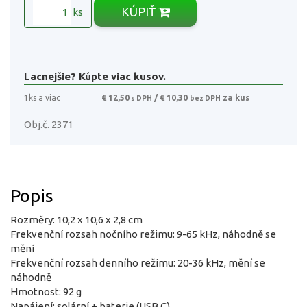
KÚPIŤ
ks
Lacnejšie? Kúpte viac kusov.
1ks a viac
€ 12,50
/ € 10,30
za kus
s DPH
bez DPH
Obj.č. 2371
Popis
Rozměry: 10,2 x 10,6 x 2,8 cm
Frekvenční rozsah nočního režimu: 9-65 kHz, náhodně se
mění
Frekvenční rozsah denního režimu: 20-36 kHz, mění se
náhodně
Hmotnost: 92 g
Napájení: solární + baterie (USB C)