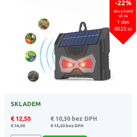
-22%
sleva končí
už za
1 den
00:25
:49
SKLADEM
€ 12,50
€ 10,30
bez DPH
€ 16,00
€ 13,20
bez DPH