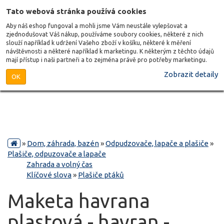
Tato webová stránka používá cookies
Aby náš eshop fungoval a mohli jsme Vám neustále vylepšovat a
zjednodušovat Váš nákup, používáme soubory cookies, některé z nich
slouží například k udržení Vašeho zboží v košíku, některé k měření
návštěvnosti a některé například k marketingu. K některým z těchto údajů
mají přístup i naši partneři a to zejména právě pro potřeby marketingu.
Zobrazit detaily
OK
»
Dom, záhrada, bazén
»
Odpudzovače, lapače a plašiče
»
Plašiče, odpuzovače a lapače
Zahrada a volný čas
Klíčové slova
»
Plašiče ptáků
Maketa havrana
plastová - havran -