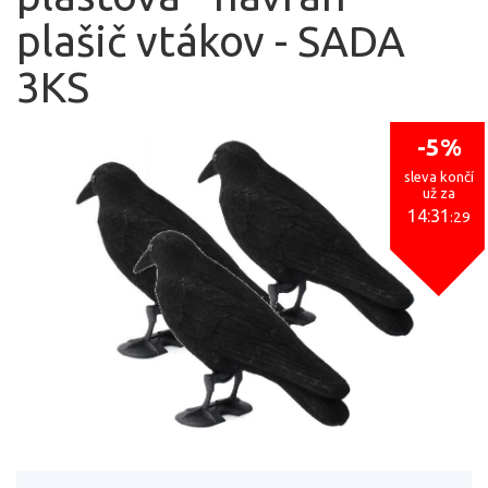
plašič vtákov - SADA
3KS
-5%
sleva končí
už za
14:31
:29