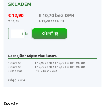
SKLADEM
€ 12,90
€ 10,70
bez DPH
€ 13,60
€ 11,20
bez DPH
KÚPIŤ
ks
Lacnejšie? Kúpte viac kusov.
1ks a viac
€ 12,90
/ € 10,70
za kus
s DPH
bez DPH
3ks a viac
€ 12,70
/ € 10,50
za kus
s DPH
bez DPH
30ks a viac
244 912 222
Obj.č. 2204
Popis