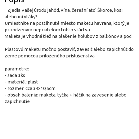
...Zjedia Vašej úrodu jahôd, vína, čerešní atď. Škorce, kosi
alebo iní vtáky?
Umiestnite na postihnuté miesto maketu havrana, ktorý je
prirodzeným nepriateľom tohto vtáctva.
Maketa je vhodná tiež na plašenie holubov z balkónov a pod.
Plastovú maketu možno postaviť, zavesiť alebo zapichnúť do
zeme pomocou priloženého príslušenstva.
parametre:
- sada 3ks
- materiál: plast
- rozmer: cca 34x10,5cm
- obsah balenia: maketa, tyčka + háčik na zavesenie alebo
zapichnutie