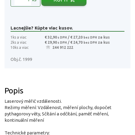
Lacnejšie? Kúpte viac kusov.
1ks a viac
€ 32,90
/ € 27,20
za kus
s DPH
bez DPH
2ks a viac
€ 29,90
/ € 24,70
za kus
s DPH
bez DPH
10ks a viac
244 912 222
Obj.č. 1999
Popis
Laserový měřič vzdálenosti.
Režimy měření: Vzdálenost, měření plochy, dopočet
pythagorovy věty, Sčítání a odčítání, paměť měření,
kontinuální měření
Technické parametry: