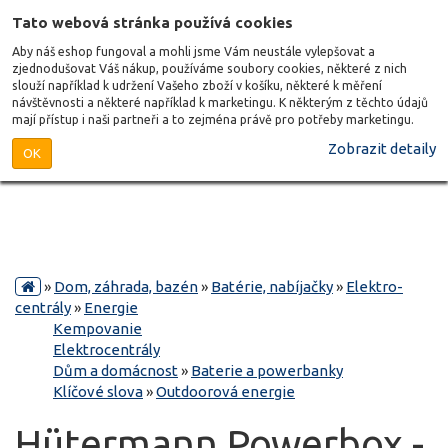
Tato webová stránka používá cookies
Aby náš eshop fungoval a mohli jsme Vám neustále vylepšovat a
zjednodušovat Váš nákup, používáme soubory cookies, některé z nich
slouží například k udržení Vašeho zboží v košíku, některé k měření
návštěvnosti a některé například k marketingu. K některým z těchto údajů
mají přístup i naši partneři a to zejména právě pro potřeby marketingu.
Zobrazit detaily
OK
»
Dom, záhrada, bazén
»
Batérie, nabíjačky
»
Elektro-
centrály
»
Energie
Kempovanie
Elektrocentrály
Dům a domácnost
»
Baterie a powerbanky
Klíčové slova
»
Outdoorová energie
Hütermann Powerbox -