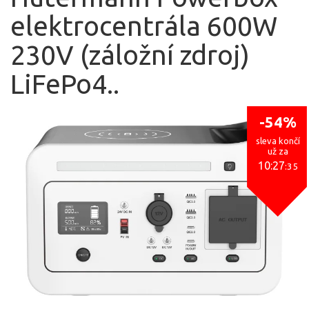
elektrocentrála 600W
230V (záložní zdroj)
LiFePo4..
-54%
sleva končí
už za
10:27
:34