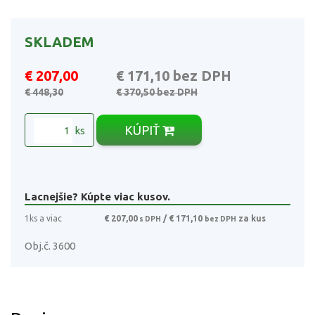
SKLADEM
€ 207,00
€ 171,10
bez DPH
€ 448,30
€ 370,50
bez DPH
KÚPIŤ
ks
Lacnejšie? Kúpte viac kusov.
1ks a viac
€ 207,00
/ € 171,10
za kus
s DPH
bez DPH
Obj.č. 3600