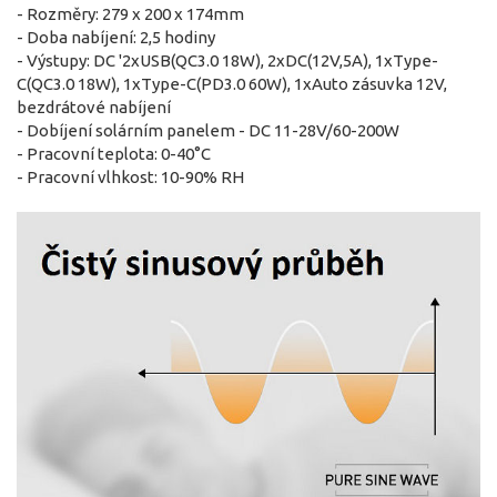
- Rozměry: 279 x 200 x 174mm
- Doba nabíjení: 2,5 hodiny
- Výstupy: DC '2xUSB(QC3.0 18W), 2xDC(12V,5A), 1xType-
C(QC3.0 18W), 1xType-C(PD3.0 60W), 1xAuto zásuvka 12V,
bezdrátové nabíjení
- Dobíjení solárním panelem - DC 11-28V/60-200W
- Pracovní teplota: 0-40°C
- Pracovní vlhkost: 10-90% RH