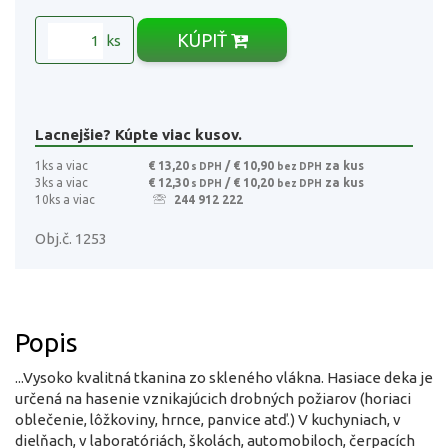
KÚPIŤ
ks
Lacnejšie? Kúpte viac kusov.
1ks a viac
€ 13,20
/ € 10,90
za kus
s DPH
bez DPH
3ks a viac
€ 12,30
/ € 10,20
za kus
s DPH
bez DPH
10ks a viac
244 912 222
Obj.č. 1253
Popis
...Vysoko kvalitná tkanina zo skleného vlákna. Hasiace deka je
určená na hasenie vznikajúcich drobných požiarov (horiaci
oblečenie, lôžkoviny, hrnce, panvice atď.) V kuchyniach, v
dielňach, v laboratóriách, školách, automobiloch, čerpacích