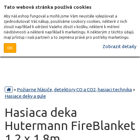
Tato webová stránka používá cookies
Aby náš eshop fungoval a mohli jsme Vám neustále vylepšovat a
zjednodušovat Váš nákup, používáme soubory cookies, některé z nich
slouží například k udržení Vašeho zboží v košíku, některé k měření
návštěvnosti a některé například k marketingu. K některým z těchto údajů
mají přístup i naši partneři a to zejména právě pro potřeby marketingu.
Zobrazit detaily
OK
»
Požiarne hlásiče, detektory CO a CO2, hasiaci technika
»
Hasiace deky a gule
Hasiaca deka
Hutermann FireBlanket
1,2 x 1,8m