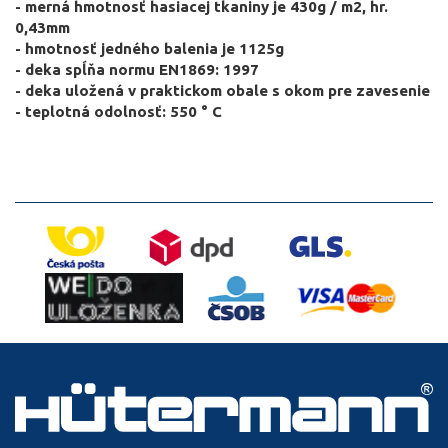
- merná hmotnosť hasiacej tkaniny je 430g / m2, hr.
0,43mm
- hmotnosť jedného balenia je 1125g
- deka spĺňa normu EN1869: 1997
- deka uložená v praktickom obale s okom pre zavesenie
- teplotná odolnosť: 550 ° C