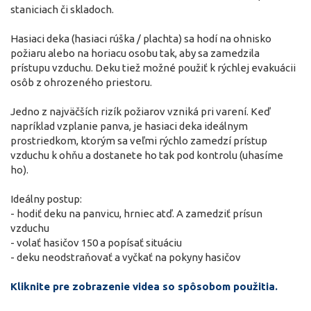
staniciach či skladoch.
Hasiaci deka (hasiaci rúška / plachta) sa hodí na ohnisko
požiaru alebo na horiacu osobu tak, aby sa zamedzila
prístupu vzduchu. Deku tiež možné použiť k rýchlej evakuácii
osôb z ohrozeného priestoru.
Jedno z najväčších rizík požiarov vzniká pri varení. Keď
napríklad vzplanie panva, je hasiaci deka ideálnym
prostriedkom, ktorým sa veľmi rýchlo zamedzí prístup
vzduchu k ohňu a dostanete ho tak pod kontrolu (uhasíme
ho).
Ideálny postup:
- hodiť deku na panvicu, hrniec atď. A zamedziť prísun
vzduchu
- volať hasičov 150 a popísať situáciu
- deku neodstraňovať a vyčkať na pokyny hasičov
Kliknite pre zobrazenie videa so spôsobom použitia.