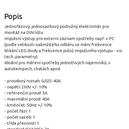
Popis
Jednofázový, jednosazbový podružný elektroměr pro
montáž na DIN lištu.
Impulsní výstup pro externí záznam spotřeby např. v PC
(podle velikosti oakmžitého odběru se mění frekvence
blikání LED diody a frekvence pulsů impulsního výstupu - viz.
tech. parametry).
Ideální pro měření spotřeby jednotlivých nájemníků, v
autokempech, chatách apod.
- proudový rozsah: 0,025-40A
- napětí: 230V +/- 10%
- referenční proud: 5A
- maximální proud: 40A
- kmitočet: 50Hz +/-10%
- počet fází: 1
- počet sazeb: 1
- třída přesnosti 1