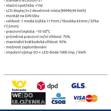
- standard IEC62053-21
- vlastní spotřeba: <1W
- LCD displej 5+2 desetinné místa (99999,99 kWh)
- montáž na DIN lištu
- velikost: 1 modul (výška 117mm / hloubka 63mm / šířka
17,5mm)
- pracovní teplota: -10-50°C
- průměrná pracovní roční vlhkost: 75%
- maximální krátkodobá vlhkost: 95%
- možnost zaplombování
- impulsní výstup SO + LED dioda 1000 imp. / kWh