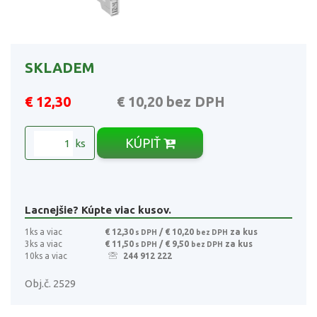
SKLADEM
€ 12,30
€ 10,20
bez DPH
KÚPIŤ
ks
Lacnejšie? Kúpte viac kusov.
1ks a viac
€ 12,30
/ € 10,20
za kus
s DPH
bez DPH
3ks a viac
€ 11,50
/ € 9,50
za kus
s DPH
bez DPH
10ks a viac
244 912 222
Obj.č. 2529