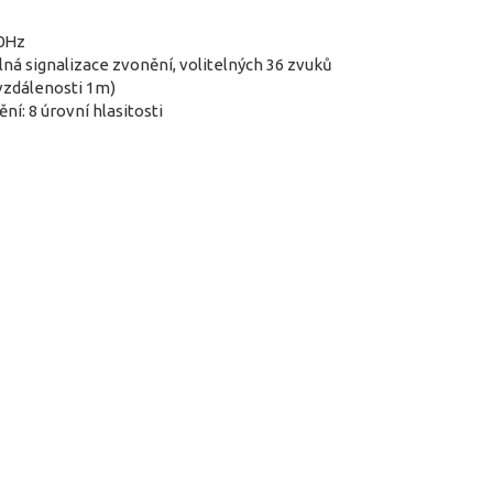
60Hz
ná signalizace zvonění, volitelných 36 zvuků
 vzdálenosti 1m)
ní: 8 úrovní hlasitosti