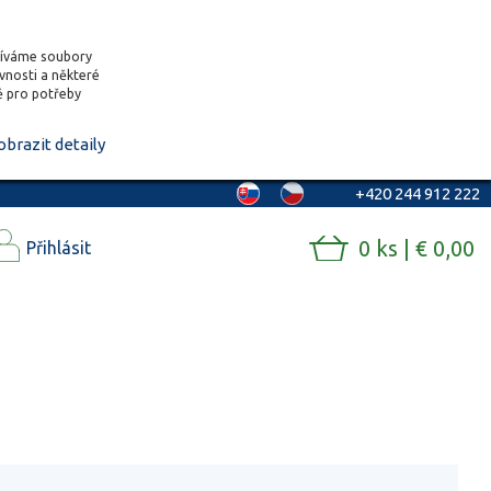
žíváme soubory
ěvnosti a některé
vě pro potřeby
obrazit detaily
+420 244 912 222
0 ks | € 0,00
Přihlásit