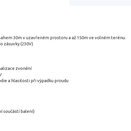
sahem 30m v uzavřeném prostoru a až 150m ve volném terénu.
do zásuvky (230V)
nalizace zvonění
V
ie a hlasitosti při výpadku proudu
í součástí balení)