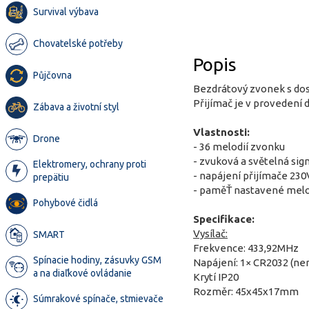
Survival výbava
Chovatelské potřeby
Popis
Půjčovna
Bezdrátový zvonek s do
Přijímač je v provedení 
Zábava a životní styl
Vlastnosti:
Drone
- 36 melodií zvonku
- zvuková a světelná sig
Elektromery, ochrany proti
- napájení přijímače 230
prepätiu
- paměŤ nastavené melod
Pohybové čidlá
Specifikace:
Vysílač:
SMART
Frekvence: 433,92MHz
Spínacie hodiny, zásuvky GSM
Napájení: 1× CR2032 (nen
a na diaľkové ovládanie
Krytí IP20
Rozměr: 45x45x17mm
Súmrakové spínače, stmievače