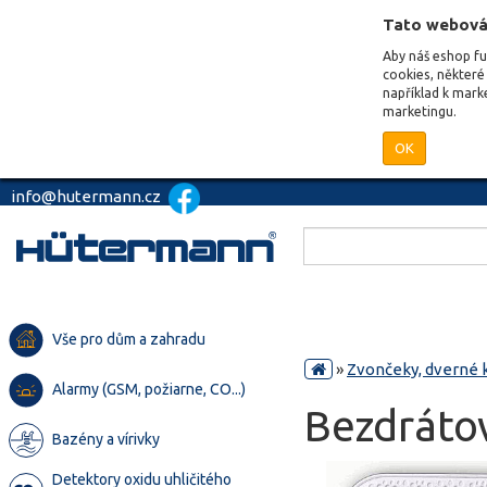
Tato webová
Aby náš eshop f
cookies, některé 
například k mark
marketingu.
OK
info@hutermann.cz
Vše pro dům a zahradu
»
Zvončeky, dverné 
Alarmy (GSM, požiarne, CO...)
Bezdráto
Bazény a vírivky
Detektory oxidu uhličitého