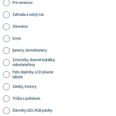
Pre seniorov
Zahrada a volný čas
Zlevněno
Grow
§amery, termokamery
Zvončeky, dverné kukátka,
videotelefóny
Foto doplnky, LCD písacie
tabule
Zámky, trezory
Trička s potiskom
Žiarovky LED, RGB pásiky