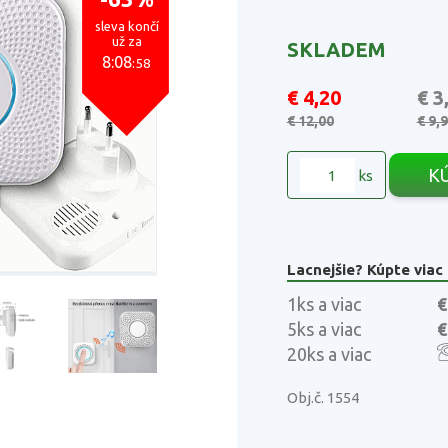
sleva končí
už za
SKLADEM
8:08
:57
€ 4,20
€ 3
€ 12,00
€ 9,
K
ks
Lacnejšie? Kúpte viac
1ks a viac
€
5ks a viac
€
20ks a viac
Obj.č. 1554