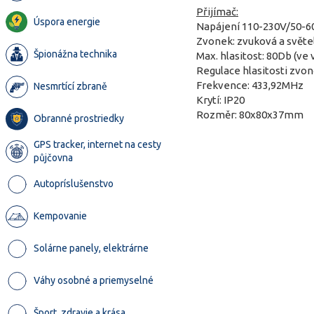
Přijímač:
Úspora energie
Napájení 110-230V/50-
Zvonek: zvuková a světel
Špionážna technika
Max. hlasitost: 80Db (ve
Regulace hlasitosti zvoně
Frekvence: 433,92MHz
Nesmrtící zbraně
Krytí: IP20
Rozměr: 80x80x37mm
Obranné prostriedky
GPS tracker, internet na cesty
půjčovna
Autopríslušenstvo
Kempovanie
Solárne panely, elektrárne
Váhy osobné a priemyselné
Šport, zdravie a krása