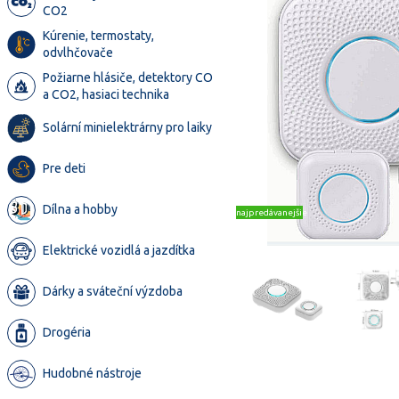
CO2
Kúrenie, termostaty,
odvlhčovače
Požiarne hlásiče, detektory CO
a CO2, hasiaci technika
Solární minielektrárny pro laiky
Pre deti
Dílna a hobby
najpredávanejšie
Elektrické vozidlá a jazdítka
Dárky a sváteční výzdoba
Drogéria
Hudobné nástroje