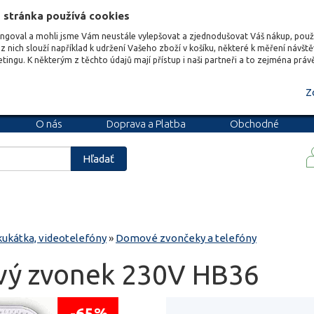
 stránka používá cookies
ungoval a mohli jsme Vám neustále vylepšovat a zjednodušovat Váš nákup, pou
z nich slouží například k udržení Vašeho zboží v košíku, některé k měření návšt
etingu. K některým z těchto údajů mají přístup i naši partneři a to zejména prá
Z
O nás
Doprava a Platba
Obchodné
podmienky
Blog
Kariéra
Hľadať
kukátka, videotelefóny
»
Domové zvončeky a telefóny
vý zvonek 230V HB36
-65%