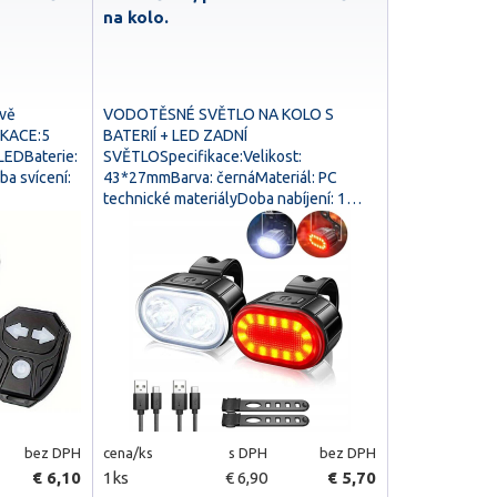
na kolo.
ově
VODOTĚSNÉ SVĚTLO NA KOLO S
IKACE:5
BATERIÍ + LED ZADNÍ
LEDBaterie:
SVĚTLOSpecifikace:Velikost:
a svícení:
43*27mmBarva: černáMateriál: PC
technické materiályDoba nabíjení: 1…
bez DPH
cena/ks
s DPH
bez DPH
€ 6,10
1ks
€ 6,90
€ 5,70