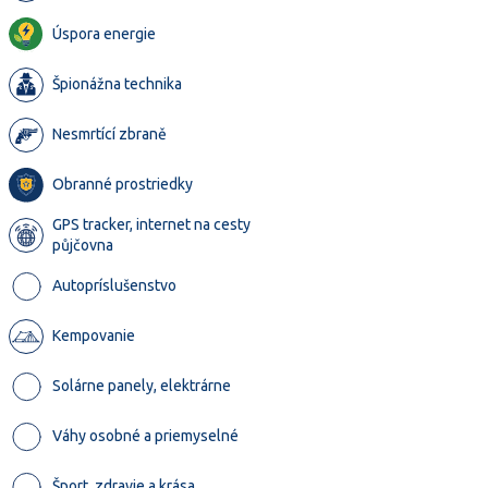
Úspora energie
Špionážna technika
Nesmrtící zbraně
Obranné prostriedky
GPS tracker, internet na cesty
půjčovna
Autopríslušenstvo
Kempovanie
Solárne panely, elektrárne
Váhy osobné a priemyselné
Šport, zdravie a krása