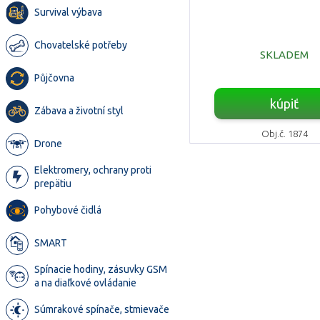
Survival výbava
Chovatelské potřeby
SKLADEM
Půjčovna
kúpiť
Zábava a životní styl
Obj.č. 1874
Drone
Elektromery, ochrany proti
prepätiu
Pohybové čidlá
SMART
Spínacie hodiny, zásuvky GSM
a na diaľkové ovládanie
Súmrakové spínače, stmievače