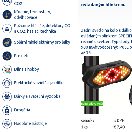
CO2
ovládaným blinkrem.
Kúrenie, termostaty,
odvlhčovače
Požiarne hlásiče, detektory CO
Zadní světlo na kolo s dálk
a CO2, hasiaci technika
ovládaným blinkrem SPECIF
režimů osvětleníTyp diody: 
Solární minielektrárny pro laiky
900 mAhVodotěsný: IP65Dob
až 36…
Pre deti
Dílna a hobby
Elektrické vozidlá a jazdítka
Dárky a sváteční výzdoba
najpredávanejšie
Drogéria
cena/ks
s DPH
Hudobné nástroje
1ks
€ 7,40