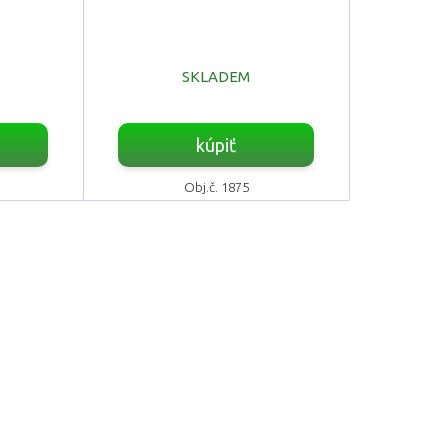
SKLADEM
kúpiť
Obj.č. 1875