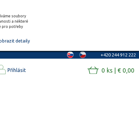
žíváme soubory
ěvnosti a některé
vě pro potřeby
obrazit detaily
+420 244 912 222
0 ks | € 0,00
Přihlásit