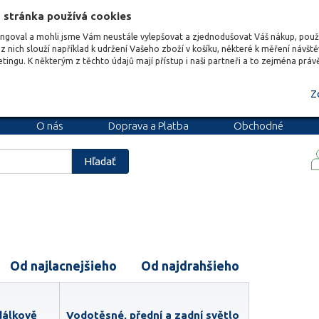
 stránka používá cookies
ungoval a mohli jsme Vám neustále vylepšovat a zjednodušovat Váš nákup, pou
z nich slouží například k udržení Vašeho zboží v košíku, některé k měření návšt
etingu. K některým z těchto údajů mají přístup i naši partneři a to zejména prá
Z
O nás
Doprava a Platba
Obchodné
podmienky
Blog
Kariéra
Hľadať
Od najlacnejšieho
Od najdrahšieho
dálkově
Vodotěsné, přední a zadní světlo