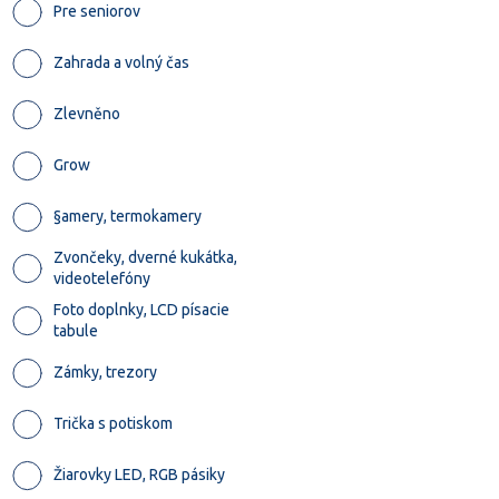
Pre seniorov
Zahrada a volný čas
Zlevněno
Grow
§amery, termokamery
Zvončeky, dverné kukátka,
videotelefóny
Foto doplnky, LCD písacie
tabule
Zámky, trezory
Trička s potiskom
Žiarovky LED, RGB pásiky