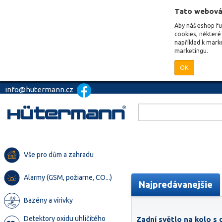
Tato webová
Aby náš eshop f
cookies, některé 
například k mark
marketingu.
OK
info@hutermann.cz
Vše pro dům a zahradu
Alarmy (GSM, požiarne, CO...)
Najpredávanejšie
Bazény a vírivky
Detektory oxidu uhličitého
Zadní světlo na kolo s 