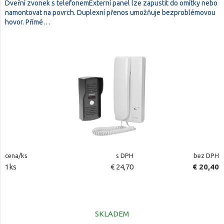
Dveřní zvonek s telefonemExterní panel lze zapustit do omítky nebo
namontovat na povrch. Duplexní přenos umožňuje bezproblémovou
hovor. Přímé…
cena/ks
s DPH
bez DPH
1ks
€ 24,70
€ 20,40
SKLADEM