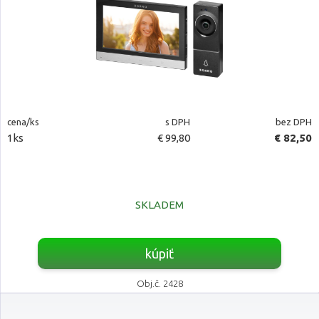
cena/ks
s DPH
bez DPH
1ks
€ 99,80
€ 82,50
SKLADEM
kúpiť
Obj.č. 2428