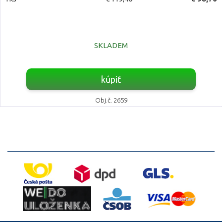
SKLADEM
kúpiť
Obj.č. 2659