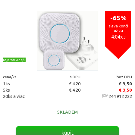
-65%
sleva končí
už za
4:04
:03
najpredávanejšie
cena/ks
s DPH
bez DPH
1ks
€ 4,20
€ 3,50
5ks
€ 4,20
€ 3,50
20ks a viac
244 912 222
SKLADEM
kúpiť