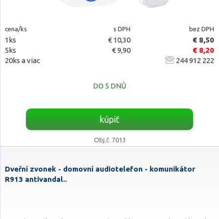
cena/ks
s DPH
bez DPH
1ks
€ 10,30
€ 8,50
5ks
€ 9,90
€ 8,20
20ks a viac
244 912 222
DO 5 DNŮ
kúpiť
Obj.č. 7013
Dveřní zvonek - domovní audiotelefon - komunikátor
R913 antivandal..