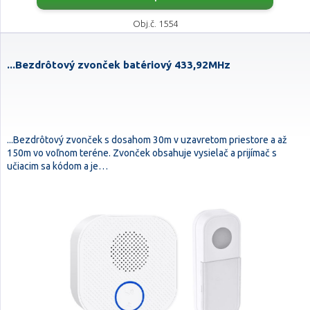
Obj.č. 1554
...Bezdrôtový zvonček batériový 433,92MHz
...Bezdrôtový zvonček s dosahom 30m v uzavretom priestore a až
150m vo voľnom teréne. Zvonček obsahuje vysielač a prijímač s
učiacim sa kódom a je…