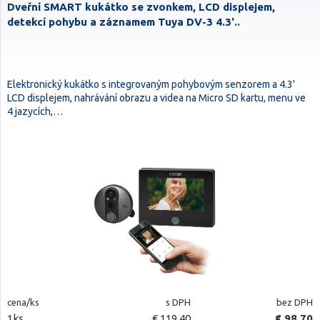
Dveřní SMART kukátko se zvonkem, LCD displejem,
detekcí pohybu a záznamem Tuya DV-3 4.3'..
Elektronický kukátko s integrovaným pohybovým senzorem a 4.3'
LCD displejem, nahrávání obrazu a videa na Micro SD kartu, menu ve
4 jazycích,…
cena/ks
s DPH
bez DPH
1ks
€ 119,40
€ 98,70