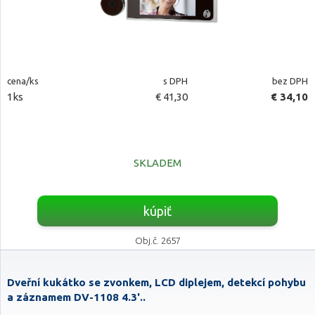
cena/ks
s DPH
bez DPH
1ks
€ 41,30
€ 34,10
SKLADEM
kúpiť
Obj.č. 2657
Dveřní kukátko se zvonkem, LCD diplejem, detekcí pohybu
a záznamem DV-1108 4.3'..