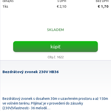
cena/ks
s DPH
bez DPH
1ks
€ 2,10
€ 1,70
SKLADEM
kúpiť
Obj.č. 1622
Bezdrátový zvonek 230V HB36
Bezdrátový zvonek s dosahem 30m v uzavřeném prostoru a až 150m
ve volném terénu. Přijímač je v provedení do zásuvky
(230V)Vlastnosti:- 36 melodií…