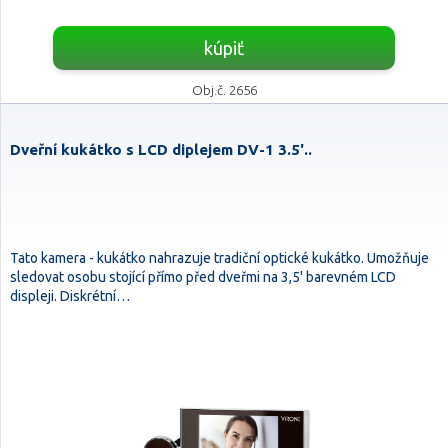
kúpiť
Obj.č. 2656
Dveřní kukátko s LCD diplejem DV-1 3.5'..
Tato kamera - kukátko nahrazuje tradiční optické kukátko. Umožňuje
sledovat osobu stojící přímo před dveřmi na 3,5' barevném LCD
displeji. Diskrétní…